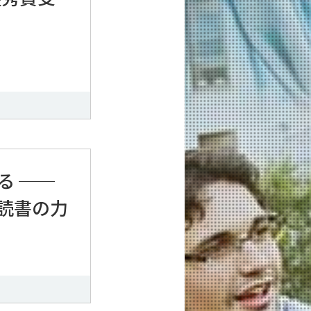
る ──
読書の力