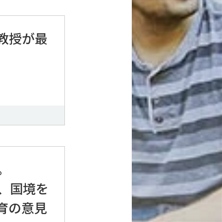
教授が最
。
ST、国境を
育の意見