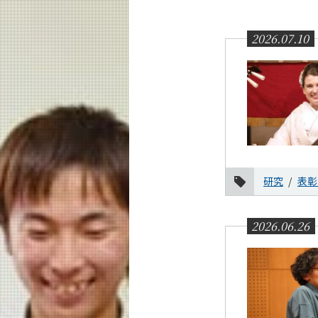
教育
研究
2026.07.10
活動紹介
教員紹介
リベラルアーツ研究教育院 News
News 一覧
カテゴリ別
研究
表彰
月別
2026.06.26
イベントカレンダー