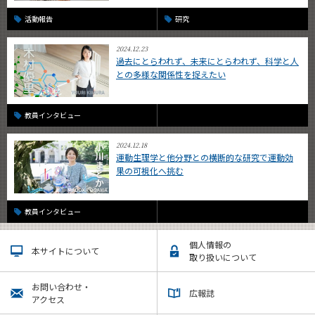
活動報告
研究
2024.12.23
過去にとらわれず、未来にとらわれず、科学と人
との多様な関係性を捉えたい
教員インタビュー
2024.12.18
運動生理学と他分野との横断的な研究で運動効
果の可視化へ挑む
教員インタビュー
個人情報の
本サイトについて
取り扱いについて
お問い合わせ・
広報誌
アクセス