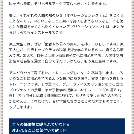
味を持つ態度こそリベラルアーツで育むべきことと考えます。
要は、それぞれの人間の知のＯＳ（オペレーションシステム）をつくる
ことなんです。いろいろなことに興味を持てるようなＯＳなら、本を読
むとか音楽をたくさん聞くといったアプリケーションソフトは、あとか
らいくらでもインストールできる。
東工大生には、ぜひ「他者や外界への興味」を持ってほしいですね。東
工大生が、世界トップクラスの科学技術を学んでいるのは、織り込み済
みです。加えて、自分とは違う価値観や文化に関心を持ち、人間性や創
造性や社会性を深めて自分で学んでいけたら、もう鬼に金棒ですね。
ではどうやって育てるか。トレーニングしかないと私は思います。いろ
いろなことに関心を持てるような環境に身を置き、実際に関心を寄せる
トレーニングです。その意味で、グループディスカッションをする立志
プロジェクトの授業、また宗教学の授業はいいトレーニングの場です。
週1回でも自分とは違う価値観に触れて、なぜそう受け止めたのだろう
かと考える。それだけで、若い学生たちのこころの筋力はものすごくア
ップしますよ。
自らの価値観に縛られていないか
変われることに気付いて欲しい