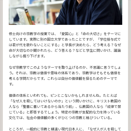
修士向けの宗教学の授業では、「愛国心」と「命の大切さ」をテーマに
しています。実際に別の国立大学であったことですが、「学位授与式で
は君が代を歌わないことにする」と学長が決めたら、どう考える？なぜ
命が大切なのか聞かれたら、どう答える？などと学生に問いかけ、議論
しながら掘り下げます。
なぜ宗教学でこのようなテーマを取り上げるのか、不思議に思うでしょ
う。それは、宗教は価値や意味の体系であり、宗教学はそもそも価値を
考える学問だからです。これらは自分の価値観を探るためのテーマで
す。
価値の体系といわれても、ピンとこないかもしれませんね。たとえば
「なぜ人を殺してはいけないのか」という問いかけに、キリスト教国の
人なら「聖書に書いてあるから当たり前」、仏教国の人なら「戒律で禁
じている」と即答するでしょう。特定の宗教が支配的な力を持っている
文化では、社会の価値観の多くがひとつの宗教と結びついている。
ところが、一般的に宗教と縁遠い現代日本人に、「なぜ人が人を殺して