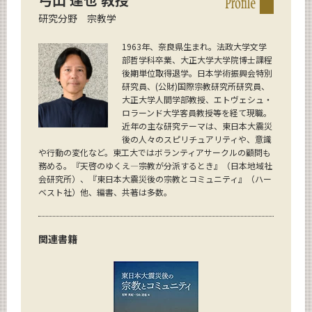
研究分野 宗教学
1963年、奈良県生まれ。法政大学文学
部哲学科卒業、大正大学大学院博士課程
後期単位取得退学。日本学術振興会特別
研究員、(公財)国際宗教研究所研究員、
大正大学人間学部教授、エトヴェシュ・
ロラーンド大学客員教授等を経て現職。
近年の主な研究テーマは、東日本大震災
後の人々のスピリチュアリティや、意識
や行動の変化など。東工大ではボランティアサークルの顧問も
務める。『天啓のゆくえ―宗教が分派するとき』（日本地域社
会研究所）、『東日本大震災後の宗教とコミュニティ』（ハー
ベスト社）他、編書、共著は多数。
関連書籍