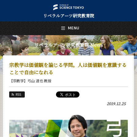
リベラルアーツ研究教育院
日本語
English
MENU
トップページ
Top Page
リベラルアーツ研究教育院 News
リベラルアーツ研究教育院について
About Us
宗教学は価値観を論じる学問。人は価値観を意識する
教育
ことで自由になれる
Education
【宗教学】弓山 達也 教授
研究
Research
RSS
活動紹介
2019.12.25
Activities
教員紹介
faculty
リベラルアーツ研究教育院 News