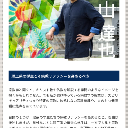
News
News 一覧
カテゴリ別
月別
イベントカレンダー
Event Calendar
理工系の学生こそ
宗教リテラシーを高めるべき
サイト構成
宗教学と聞くと、キリスト教や仏教を解説する学問のようなイメージを
抱くかもしれません。でも私が受け持っている宗教学の授業は、スピリ
CLOSE
チュアリティつまり特定の宗教に依拠しない宗教意識や、人のもつ価値
観に焦点をあてています。
目的の１つが、理系の学生たちの宗教リテラシーを高めること。理由は
後述しますが、意外なことに理工系の優秀な学生は、一方でカルト宗教
に引き込まれやすい傾向があるんです。オウム真理教による地下鉄サリ