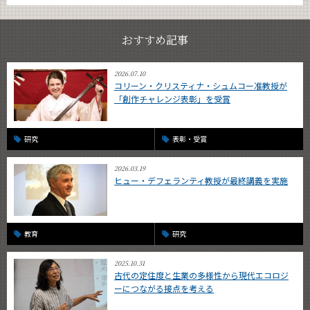
おすすめ記事
2026.07.10
コリーン・クリスティナ・シュムコー准教授が
「創作チャレンジ表彰」を受賞
研究
表彰・受賞
2026.03.19
ヒュー・デフェランティ教授が最終講義を実施
教育
研究
2025.10.31
古代の定住度と生業の多様性から現代エコロジ
ーにつながる接点を考える