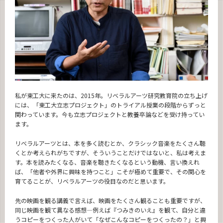
私が東工大に来たのは、2015年。リベラルアーツ研究教育院の立ち上げ
には、「東工大立志プロジェクト」のトライアル授業の段階からずっと
関わっています。今も立志プロジェクトと教養卒論などを受け持ってい
ます。
リベラルアーツとは、本を多く読むとか、クラシック音楽をたくさん聴
くとか考えられがちですが、そういうことだけではないと、私は考えま
す。本を読みたくなる、音楽を聴きたくなるという動機、言い換えれ
ば、「他者や外界に興味を持つこと」こそが極めて重要で、その関心を
育てることが、リベラルアーツの役目なのだと思います。
先の映画を観る講義で言えば、映画をたくさん観ることも重要ですが、
同じ映画を観て異なる感想―例えば『つみきのいえ』を観て、自分と違
うコピーをつくった人がいて「なぜこんなコピーをつくったの？」と興