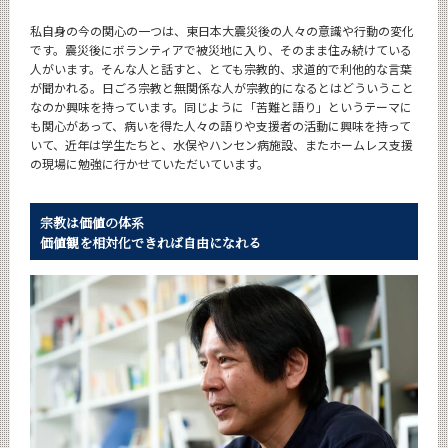
私自身の今の関心の一つは、東日本大震災後の人々の意識や行動の変化
です。震災後にボランティアで被災地に入り、そのまま住み続けている
人がいます。そんな人と話すと、とても宗教的、求道的で利他的な言葉
が聞かれる。日ごろ宗教と無関係な人が宗教的になるとはどういうこと
なのか興味を持っています。同じように「苦難と語り」というテーマに
も関心があって、病いを得た人々の語りや支援者の活動に興味を持って
いて、近年は学生たちと、水俣やハンセン病施設、またホームレス支援
の現場に勉強に行かせていただいています。
宗教は価値の体系
価値観を相対化できれば自由になれる