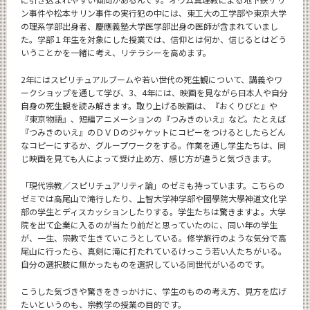
ン事件や松本サリン事件の実行犯の中には、東工大の工学部や東京大学
の理系学部出身者、慶應義塾大学医学部出身の医師が含まれていまし
た。学部１年生を対象にした授業では、信仰とは何か、信じるとはどう
いうことかを一緒に考え、リテラシーを高めます。
2年にはスピリチュアルブームや若い世代の死生観について、講義やワ
ークショップを通して学び、3、4年には、映画を見ながら日本人や自分
自身の死生観を読み解きます。取り上げる映画は、『おくりびと』や
『東京物語』、短編アニメーションの『つみきのいえ』など。たとえば
『つみきのいえ』のＤＶＤのジャケットにコピーをつけるとしたらどん
なコピーにするか、グループワークをする。作業を通し学生たちは、同
じ映画を見ても人によって受け止め方、感じ方が違うと気づきます。
「現代宗教／スピリチュアリティ論」のゼミも持っています。こちらの
ゼミでは高尾山で滝行したり、上智大学神学部や國學院大學神道文化学
部の学生とディスカッションしたりする。学生たちは驚きますよ。大学
院を出て企業に入るのが当たり前だと思っていたのに、同い年の学生
が、一生、宗教で生きていこうとしている。修学旅行のような気分で高
尾山に行ったら、真剣に滝に打たれているけっこう若い人たちがいる。
自分の選択肢に無かったものを選択している同世代がいるのです。
こうした気づきや驚きをきっかけに、学生のものの考え方、見方を広げ
たいというのも、宗教学の授業の目的です。