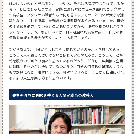
はいけないの」と尋ねると、「いやあ、それは法律で禁じられているか
ら…」と口ごもったりする。実際に1997年にニュース番組でこう発言し
た高校生にスタジオの識者たちは何も言えず、そのこと自体が大きな話
題となり、これを特集した雑誌や関連書籍が多く出版されました。自分
の価値観を形成しているものがあいまいだから、法的根拠の話しかでき
なくなってしまう。さらにいえば、日本社会は均質性が高く、自分の価
値観を意識する機会が少ないこともあるでしょう。
だからあえて、自分がどうしてそう信じているのか、突き放してみる。
どうして人を殺してはいけないと信じているのだろう。どうして、君が
代を歌うのが当たり前だと思っているのだろう、どうして卒業後は企業
に就職するものだと決めているのだろう。自分の価値観の輪郭のような
ものが見えると、相対化できる。相対化できると、そこから自由になれ
る。より人生を楽しめると思うのです。
他者や外界に興味を持てる人間が
本当の教養人