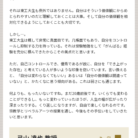
それは東工大生も例外ではありません。自分はそういう価値観にからめ
とられやすいのだと理解しておくことは大事。そして自分の価値観を相
対化できるようにしておくことも大切です。
しかし―。
東工大生は概して非常に真面目です。几帳面でもあり、自分をコントロ
ールし抑制する力を持っている。それは受験勉強をして「がんばる」経
験を充分に積んできたからこその美点だと思います。
ただ、自己コントロールでき、優秀であるが故に、自分を「でき上がっ
た存在」と考えている人が多いような印象を抱いています。言い換える
と、「自分は変わらなくてもいい」あるいは「自分の価値観は間違って
いない」と、かたくなに思う傾向がある。これは弱さにも通じます。
何よりも、もったいないですね。まだ20歳前後です。いくらでも変わる
ことができるし、もっと変わっていったほうが、人生の幅が広がったり
深まったりする。くり返しになりますが、自由で楽しくなれるのです。
宗教学とリベラルアーツの授業を通し、今後もその手伝いをしていきた
いと思います。
弓山 達也 教授