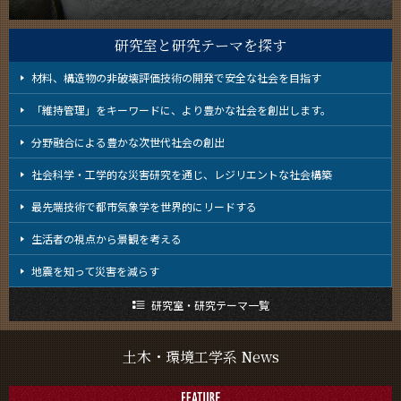
教員・研究室
Faculty and Laboratories
研究室と研究テーマを探す
未来
Future
材料、構造物の非破壊評価技術の開発で安全な社会を目指す
「維持管理」をキーワードに、より豊かな社会を創出します。
入学案内
Admissions
分野融合による豊かな次世代社会の創出
土木・環境工学系 News
社会科学・工学的な災害研究を通じ、レジリエントな社会構築
News
最先端技術で都市気象学を世界的にリードする
イベントカレンダー
Event Calendar
生活者の視点から景観を考える
地震を知って災害を減らす
研究室・研究テーマ一覧
サイト構成
学内向け情報
土木・環境工学系 News
系詳細情報