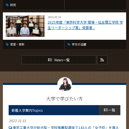
研究
2025.09.24
2025年度「東京科学大学 環境・社会理工学院 学
生リーダーシップ賞」受賞者...
受賞・表彰
学生の活躍
News一覧
大学で学びたい方
一覧
新着入学案内Topics
2022.11.11
東京工業大学が総合型・学校推薦型選抜で143人の「女子枠」を導入