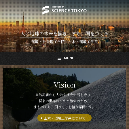
人と地球の未来を描き、まち、国をつくる
環境・社会理工学院 - 土木・環境工学系
MENU
日本語
English
Vision
トップページ
Top Page
自然災害から人命や社会生活を守り、
将来の世界の平和と繁栄のため、
土木・環境工学系について
About Us
まちづくり、国づくりを担う学問です。
教育
土木・環境工学系について
Education