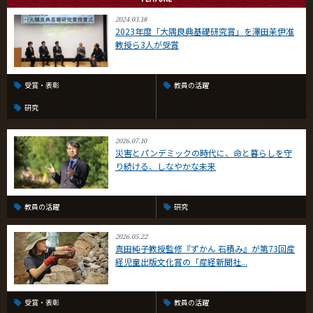
2024.03.18
2023年度「大隅良典基礎研究賞」を澤田茉伊准
CLOSE
教授ら3人が受賞
受賞・表彰
教員の活躍
研究
2026.07.10
災害とパンデミックの時代に、命と暮らしを守
り続ける、しなやかな未来
教員の活躍
研究
2026.05.22
真田純子教授監修『ずかん 石積み』が第73回産
経児童出版文化賞の「産経新聞社...
受賞・表彰
教員の活躍