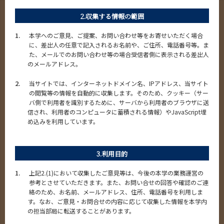
News
2.収集する情報の範囲
イベントカレンダー
1.
Event Calendar
本学へのご意見、ご提案、お問い合わせ等をお寄せいただく場合
に、差出人の任意で記入されるお名前や、ご住所、電話番号等。ま
た、メールでのお問い合わせ等の場合受信者側に表示される差出人
のメールアドレス。
2.
サイト構成
当サイトでは、インターネットドメイン名、IPアドレス、当サイト
の閲覧等の情報を自動的に収集します。そのため、クッキー（サー
バ側で利用者を識別するために、サーバから利用者のブラウザに送
学内向け情報
信され、利用者のコンピュータに蓄積される情報）やJavaScript埋
め込みを利用しています。
系詳細情報
3.利用目的
CLOSE
1.
上記2.(1)において収集したご意見等は、今後の本学の業務運営の
参考とさせていただきます。また、お問い合せの回答や確認のご連
絡のため、お名前、メールアドレス、住所、電話番号を利用しま
す。なお、ご意見・お問合せの内容に応じて収集した情報を本学内
の担当部局に転送することがあります。