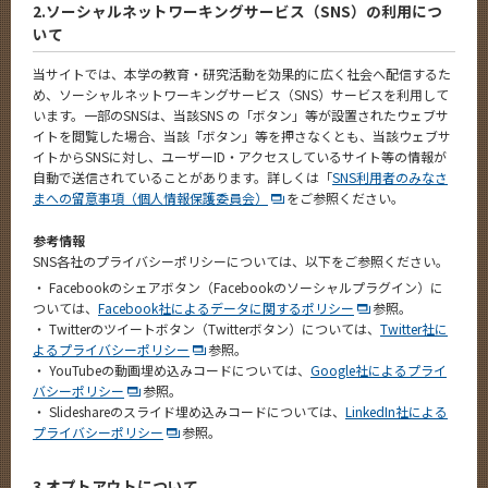
2.ソーシャルネットワーキングサービス（SNS）の利用につ
いて
当サイトでは、本学の教育・研究活動を効果的に広く社会へ配信するた
め、ソーシャルネットワーキングサービス（SNS）サービスを利用して
います。一部のSNSは、当該SNS の「ボタン」等が設置されたウェブサ
イトを閲覧した場合、当該「ボタン」等を押さなくとも、当該ウェブサ
イトからSNSに対し、ユーザーID・アクセスしているサイト等の情報が
自動で送信されていることがあります。詳しくは「
SNS利用者のみなさ
まへの留意事項（個人情報保護委員会）
をご参照ください。
参考情報
SNS各社のプライバシーポリシーについては、以下をご参照ください。
・ Facebookのシェアボタン（Facebookのソーシャルプラグイン）に
ついては、
Facebook社によるデータに関するポリシー
参照。
・ Twitterのツイートボタン（Twitterボタン）については、
Twitter社に
よるプライバシーポリシー
参照。
・ YouTubeの動画埋め込みコードについては、
Google社によるプライ
バシーポリシー
参照。
・ Slideshareのスライド埋め込みコードについては、
LinkedIn社による
プライバシーポリシー
参照。
3.オプトアウトについて