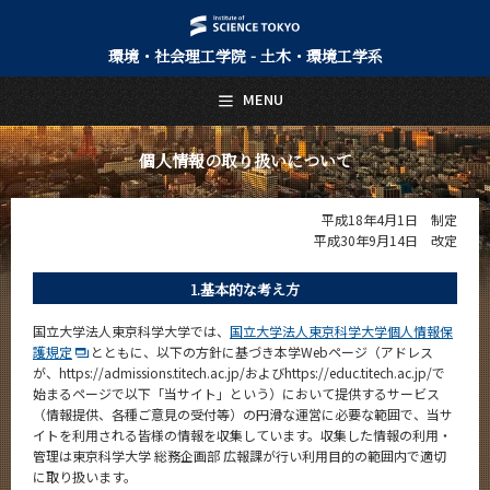
環境・社会理工学院 - 土木・環境工学系
日本語
English
MENU
トップページ
Top Page
個人情報の取り扱いについて
土木・環境工学系について
About Us
平成18年4月1日 制定
平成30年9月14日 改定
教育
Education
1.基本的な考え方
教員・研究室
Faculty and Laboratories
国立大学法人東京科学大学では、
国立大学法人東京科学大学個人情報保
護規定
とともに、以下の方針に基づき本学Webページ（アドレス
未来
が、https://admissions.titech.ac.jp/およびhttps://educ.titech.ac.jp/で
Future
始まるページで以下「当サイト」という）において提供するサービス
（情報提供、各種ご意見の受付等）の円滑な運営に必要な範囲で、当サ
入学案内
イトを利用される皆様の情報を収集しています。収集した情報の利用・
Admissions
管理は東京科学大学 総務企画部 広報課が行い利用目的の範囲内で適切
に取り扱います。
土木・環境工学系 News