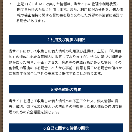
2.
上記2.(2)において収集した情報は、当サイトの管理や利用状況に
関する分析のために利用します。また、利用状況の分析を、個人情
報の機密保持に関する誓約書を取り交わした外部の事業者に委託す
る場合があります。
4.利用及び提供の制限
当サイトにおいて収集した個人情報の利用及び提供は、上記3.「利用目
的」の達成に必要な範囲内に限定しておりますが、法令に基づく開示要
請があった場合、不正アクセス、脅迫等の違法行為があった場合、その
他特別の理由のある場合、本人から事前に同意を得ている場合の何れか
に該当する場合は学外の第三者に提供することがあります。
5.安全確保の措置
当サイトを通じて収集した個人情報への不正アクセス、個人情報の紛
失、破壊、改ざん及び漏えいの防止その他収集した個人情報の適切な管
理のための安全措置を講じます。
6.自己に関する情報の開示