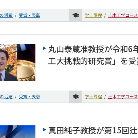
の活躍
受賞・表彰
学士課程
土木工学コース
丸山泰蔵准教授が令和6
工大挑戦的研究賞」を受
の活躍
受賞・表彰
学士課程
土木工学コース
真田純子教授が第15回