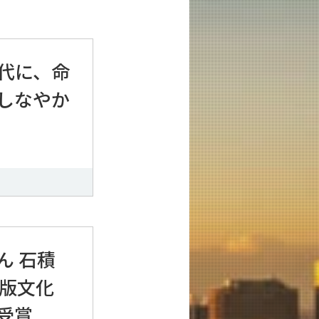
代に、命
しなやか
ん 石積
出版文化
受賞