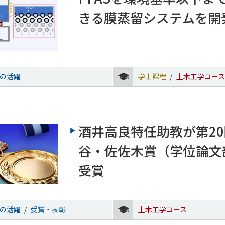
きる膜蒸留システムを開
の活躍
学士課程
土木工学コース
酒井高良特任助教が第2
谷・佐佐木賞（学位論文
受賞
の活躍
受賞・表彰
土木工学コース