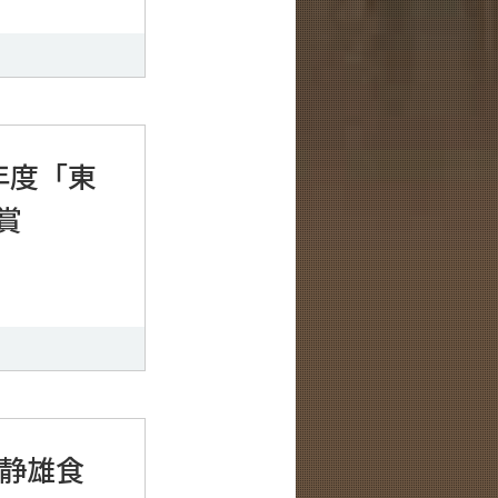
年度「東
賞
辻静雄食