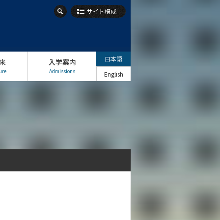
サイト構成
日本語
来
入学案内
ure
Admissions
English