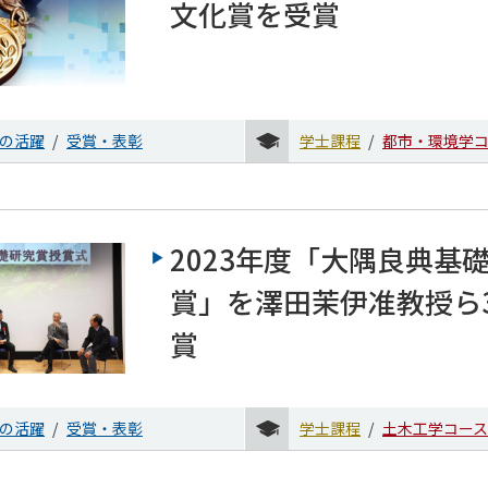
文化賞を受賞
の活躍
受賞・表彰
学士課程
都市・環境学
2023年度「大隅良典基
賞」を澤田茉伊准教授ら
賞
の活躍
受賞・表彰
学士課程
土木工学コース