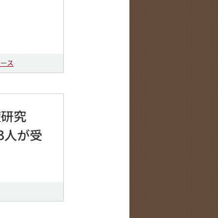
コース
礎研究
3人が受