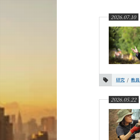
教育
教員・研究室
2026.07.10
未来
入学案内
土木・環境工学系 News
News 一覧
カテゴリ別
研究
教員
教育
研究
2026.05.22
社会連携
国際交流
学生の活躍
教員の活躍
受賞・表彰