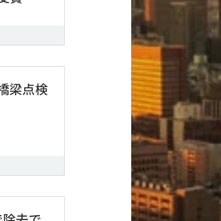
橋梁点検
で除去で