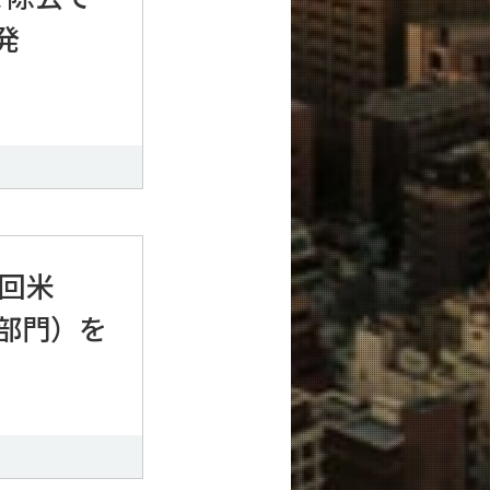
発
0回米
部門）を