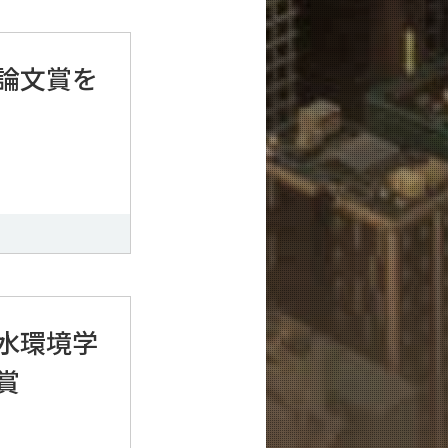
論文賞を
水環境学
賞