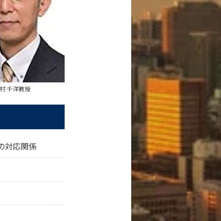
村 千洋教授
の対応関係