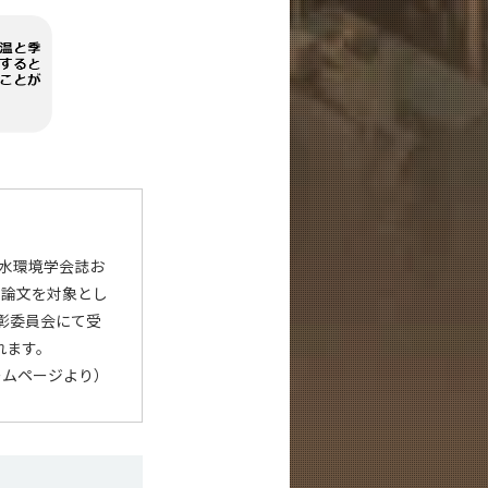
水環境学会誌お
、優れた論文を対象とし
彰委員会にて受
れます。
ームページより）