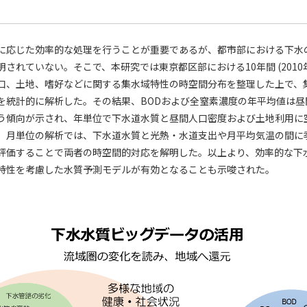
に応じた効率的な処理を行うことが重要であるが、都市部における下水
されていない。そこで、本研究では東京都区部における10年間 (2010年度
口、土地、嗜好などに関する集水域特性の時空間分布を整理した上で、
を統計的に解析した。その結果、BODおよび全窒素濃度の年平均値は昼
う傾向が示され、年単位で下水道水質と昼間人口密度および土地利用に
、月単位の解析では、下水道水質と光熱・水道支出や月平均気温の間に
評価することで両者の時空間的対応を解明した。以上より、効率的な下
特性を考慮した水質予測モデルが有効となることも示唆された。
：