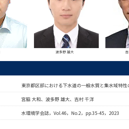
和
波多野 雄大
吉
東京都区部における下水道の一般水質と集水域特性
宮脇 大和、波多野 雄大、吉村 千洋
水環境学会誌，Vol.46，No.2，pp.35-45，2023