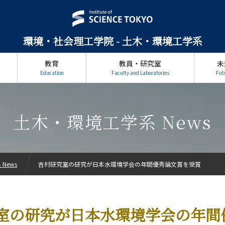
環境・社会理工学院 - 土木・環境工学系
教育
教員・研究室
未
Education
Faculty and Laboratories
Fut
土木・環境工学系 News
News
吉村研究室の研究が日本水環境学会の年間優秀論文賞を受賞
室の研究が日本水環境学会の年間