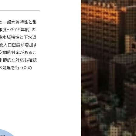
の一般水質特性と集
～2019年度) の
集水域特性と下水道
間人口密度が増加す
空間的対応があるこ
季節的な対応も確認
水処理を行うため