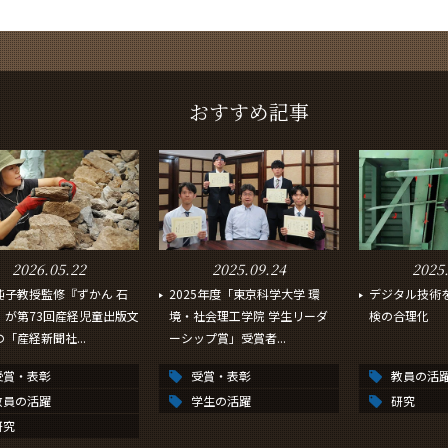
おすすめ記事
2026.05.22
2025.09.24
2025
純子教授監修『ずかん 石
2025年度「東京科学大学 環
デジタル技術
』が第73回産経児童出版文
境・社会理工学院 学生リーダ
検の合理化
「産経新聞社...
ーシップ賞」受賞者...
受賞・表彰
受賞・表彰
教員の活
教員の活躍
学生の活躍
研究
研究