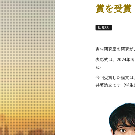
教育
賞を受賞
教員・研究室
未来
RSS
入学案内
吉村研究室の研究が
土木・環境工学系 News
表彰式は、2024年
News 一覧
た。
カテゴリ別
今回受賞した論文は
課程別
共著論文です（学生
月別
イベントカレンダー