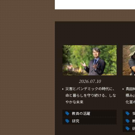
2026.07.10
災害とパンデミックの時代に、
真田
命と暮らしを守り続ける、しな
積み
やかな未来
化賞の
教員の活躍
研究