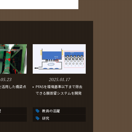
.05.23
2025.01.17
を活用した橋梁点
PFASを環境基準以下まで除去
できる膜蒸留システムを開発
躍
教員の活躍
研究