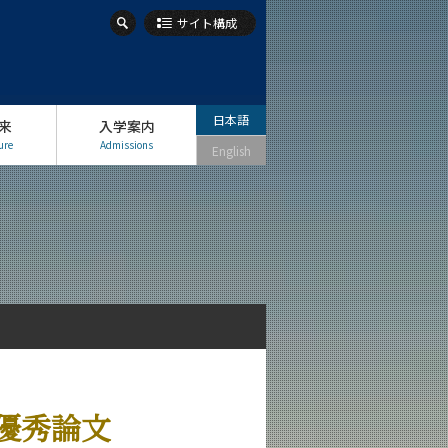
サイト構成
日本語
来
入学案内
ure
Admissions
English
優秀論文