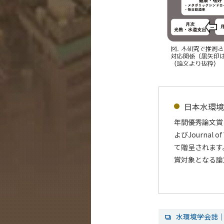
日本水環境
年間優秀論文賞
よびJournal 
て贈呈されます
賞対象となる論
水環境学会誌｜J