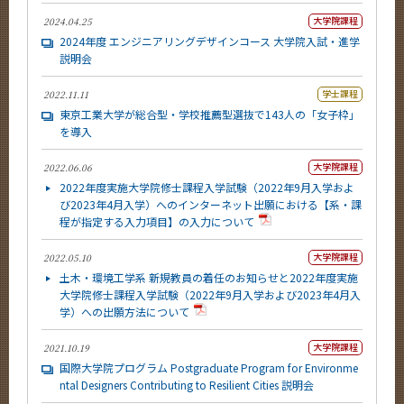
大学院課程
2024.04.25
2024年度 エンジニアリングデザインコース 大学院入試・進学
説明会
学士課程
2022.11.11
東京工業大学が総合型・学校推薦型選抜で143人の「女子枠」
を導入
大学院課程
2022.06.06
2022年度実施大学院修士課程入学試験（2022年9月入学およ
び2023年4月入学）へのインターネット出願における【系・課
程が指定する入力項目】の入力について
大学院課程
2022.05.10
土木・環境工学系 新規教員の着任のお知らせと2022年度実施
大学院修士課程入学試験（2022年9月入学および2023年4月入
学）への出願方法について
大学院課程
2021.10.19
国際大学院プログラム Postgraduate Program for Environme
ntal Designers Contributing to Resilient Cities 説明会