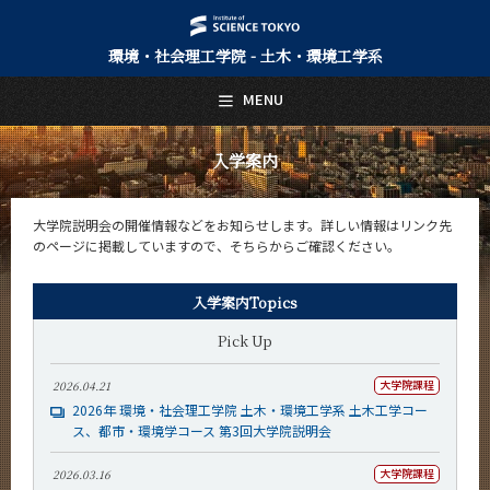
環境・社会理工学院 - 土木・環境工学系
日本語
English
MENU
トップページ
Top Page
入学案内
土木・環境工学系について
About Us
大学院説明会の開催情報などをお知らせします。詳しい情報はリンク先
のページに掲載していますので、そちらからご確認ください。
教育
Education
入学案内Topics
教員・研究室
Faculty and Laboratories
Pick Up
未来
Future
大学院課程
2026.04.21
2026年 環境・社会理工学院 土木・環境工学系 土木工学コー
入学案内
ス、都市・環境学コース 第3回大学院説明会
Admissions
大学院課程
2026.03.16
入学案内