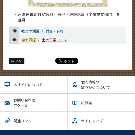
News
河瀬理貴助教が第19回米谷・佐佐木賞（学位論文部門）を
News 一覧
受賞
カテゴリ別
教員の活躍
受賞・表彰
課程別
学士課程
土木工学コース
月別
2026年
RSS
2025年
個人情報の
2024年
本サイトについて
取り扱いについて
2023年
お問い合わせ・
広報誌
アクセス
12月
11月
関連リンク
サイトマップ
6月
5月