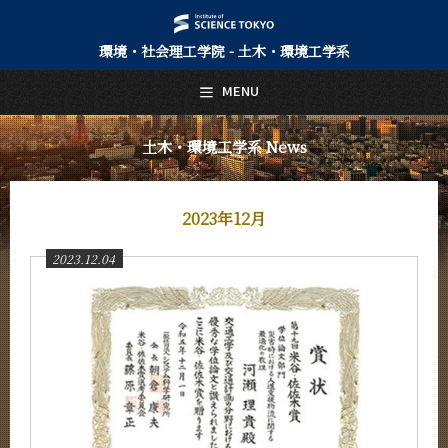
環境・社会理工学院 - 土木・環境工学系
日本語
English
MENU
トップページ
Top Page
土木・環境工学系 News
土木・環境工学系について
About Us
2023年12月
教育
Education
2023.12.04
教員・研究室
Faculty and Laboratories
未来
Future
入学案内
Admissions
土木・環境工学系 News