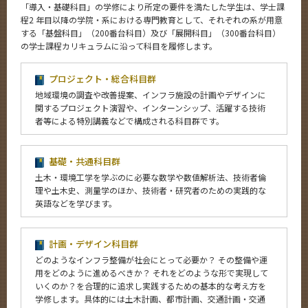
Admissions
「導入・基礎科目」の学修により所定の要件を満たした学生は、学士課
程2 年目以降の学院・系における専門教育として、それぞれの系が用意
土木・環境工学系 News
する「基盤科目」（200番台科目）及び「展開科目」（300番台科目）
News
の学士課程カリキュラムに沿って科目を履修します。
イベントカレンダー
プロジェクト・総合科目群
Event Calendar
地域環境の調査や改善提案、インフラ施設の計画やデザインに
関するプロジェクト演習や、インターンシップ、活躍する技術
者等による特別講義などで構成される科目群です。
サイト構成
基礎・共通科目群
学内向け情報
土木・環境工学を学ぶのに必要な数学や数値解析法、技術者倫
理や土木史、測量学のほか、技術者・研究者のための実践的な
英語などを学びます。
系詳細情報
計画・デザイン科目群
CLOSE
どのようなインフラ整備が社会にとって必要か？ その整備や運
用をどのように進めるべきか？ それをどのような形で実現して
いくのか？を合理的に追求し実践するための基本的な考え方を
学修します。具体的には土木計画、都市計画、交通計画・交通