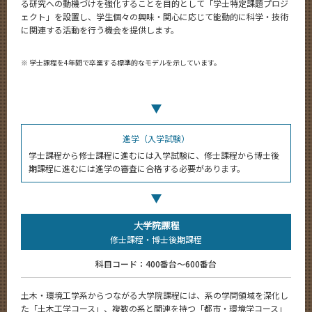
る研究への動機づけを強化することを目的として「学士特定課題プロジ
ェクト」を設置し、学生個々の興味・関心に応じて能動的に科学・技術
に関連する活動を行う機会を提供します。
※
学士課程を4年間で卒業する標準的なモデルを示しています。
進学（入学試験）
学士課程から修士課程に進むには入学試験に、修士課程から博士後
期課程に進むには進学の審査に合格する必要があります。
大学院課程
修士課程・
博士後期課程
科目コード：400番台～600番台
土木・環境工学系からつながる大学院課程には、系の学問領域を深化し
た「土木工学コース」、複数の系と関連を持つ「都市・環境学コース」