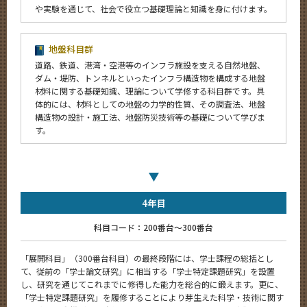
や実験を通じて、社会で役立つ基礎理論と知識を身に付けます。
地盤科目群
道路、鉄道、港湾・空港等のインフラ施設を支える自然地盤、
ダム・堤防、トンネルといったインフラ構造物を構成する地盤
材料に関する基礎知識、理論について学修する科目群です。具
体的には、材料としての地盤の力学的性質、その調査法、地盤
構造物の設計・施工法、地盤防災技術等の基礎について学びま
す。
4年目
科目コード：200番台～300番台
「展開科目」（300番台科目）の最終段階には、学士課程の総括とし
て、従前の「学士論文研究」に相当する「学士特定課題研究」を設置
し、研究を通じてこれまでに修得した能力を総合的に鍛えます。更に、
「学士特定課題研究」を履修することにより芽生えた科学・技術に関す