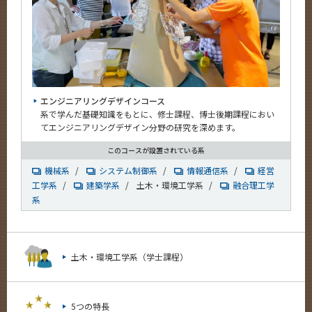
エンジニアリングデザインコース
系で学んだ基礎知識をもとに、修士課程、博士後期課程におい
てエンジニアリングデザイン分野の研究を深めます。
このコースが設置されている系
機械系
/
システム制御系
/
情報通信系
/
経営
工学系
/
建築学系
/
土木・環境工学系
/
融合理工学
系
土木・環境工学系（学士課程）
5つの特長