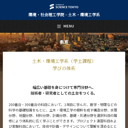
環境・社会理工学院 - 土木・環境工学系
日本語
English
MENU
トップページ
Top Page
教育
土木・環境工学系について
About Us
土木・環境工学系（学士課程）
教育
学びの体系
Education
土木・環境工学系（学士課程）
幅広い基礎を身につけて専門分野へ、
5つの特長
技術者・研究者としての土台をつくる。
学びの体系
200番台・300番台の科目において、1年目に学んだ、数学・物理などの
土木工学コース（大学院課程）
科学の基礎知識をもとに、土木・環境工学の根幹を成す構造分野、水理
分野、地盤分野、材料分野、計画分野、基礎・共通分野を選択科目の履
5つの特長
修により体系的に広く学ぶことができます。プロジェクト演習科目およ
び実験科目において、技術や計画・デザインについて理解を深めるとと
学びの体系