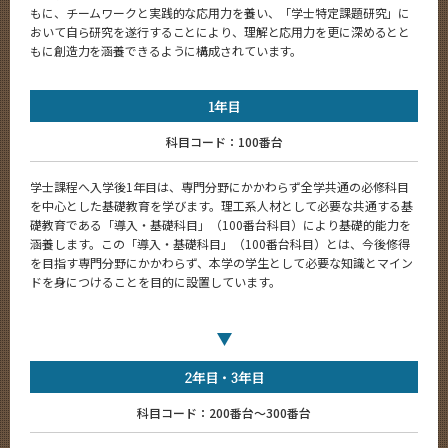
もに、チームワークと実践的な応用力を養い、「学士特定課題研究」に
都市・環境学コース（大学院課程）
おいて自ら研究を遂行することにより、理解と応用力を更に深めるとと
もに創造力を涵養できるように構成されています。
5つの特長
学びの体系
1年目
エンジニアリングデザインコース（大学院課程）
科目コード：100番台
5つの特長
学士課程へ入学後1年目は、専門分野にかかわらず全学共通の必修科目
学びの体系
を中心とした基礎教育を学びます。理工系人材として必要な共通する基
礎教育である「導入・基礎科目」（100番台科目）により基礎的能力を
超スマート社会卓越コース（博士後期課程）
涵養します。この「導入・基礎科目」（100番台科目）とは、今後修得
5つの特長
を目指す専門分野にかかわらず、本学の学生として必要な知識とマイン
ドを身につけることを目的に設置しています。
学びの体系
教員・研究室
Faculty and Laboratories
2年目
3年目
未来
Future
科目コード：200番台～300番台
入学案内