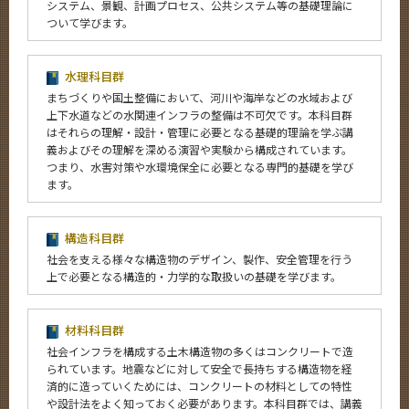
システム、景観、計画プロセス、公共システム等の基礎理論に
ついて学びます。
水理科目群
まちづくりや国土整備において、河川や海岸などの水域および
上下水道などの水関連インフラの整備は不可欠です。本科目群
はそれらの理解・設計・管理に必要となる基礎的理論を学ぶ講
義およびその理解を深める演習や実験から構成されています。
つまり、水害対策や水環境保全に必要となる専門的基礎を学び
ます。
構造科目群
社会を支える様々な構造物のデザイン、製作、安全管理を行う
上で必要となる構造的・力学的な取扱いの基礎を学びます。
材料科目群
社会インフラを構成する土木構造物の多くはコンクリートで造
られています。地震などに対して安全で長持ちする構造物を経
済的に造っていくためには、コンクリートの材料としての特性
や設計法をよく知っておく必要があります。本科目群では、講義