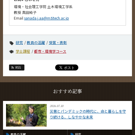
環境・社会理工学院 土木環境工学系
教授 真田純子
Email
sanada.j.aa@m.titech.ac.jp
研究
教員の活躍
受賞・表彰
学士課程
都市・環境学コース
RSS
おすすめ記事
2026.07.10
災害とパンデミックの時代に、命と暮らしを守
り続ける、しなやかな未来
教員の活躍
研究