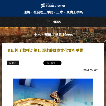
環境・社会理工学院 - 土木・環境工学系
日本語
English
MENU
トップページ
Top Page
土木・環境工学系 News
土木・環境工学系について
About Us
真田純子教授が第15回辻静雄食文化賞を受賞
教育
Education
RSS
教員・研究室
2024.07.03
Faculty and Laboratories
未来
Future
入学案内
Admissions
土木・環境工学系 News