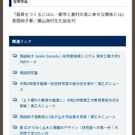
受賞作品
CLOSE
『風景をつくるごはん―都市と農村の真に幸せな関係とは』
真田純子著／農山漁村文化協会刊
関連リンク
真田純子 Junko Sanada｜研究者検索システム 東京工業大学S
TARサーチ
真田研究室
令和4年度手島精一記念研究賞の授与式を挙行｜東工大ニュー
ス
「より優れた教育の推進に」令和2年度東工大教育賞授与式を
実施｜東工大ニュース
真田純子准教授ら3名が土木学会賞を受賞｜東工大ニュース
景 広がりゆく土木と景観のデザイン｜研究者への第一歩｜大
学院で学びたい方