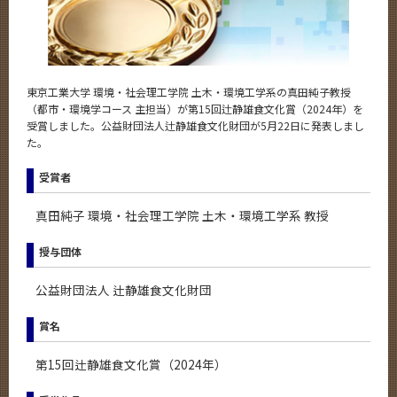
News
News 一覧
カテゴリ別
東京工業大学 環境・社会理工学院 土木・環境工学系の真田純子教授
（都市・環境学コース 主担当）が第15回辻静雄食文化賞（2024年）を
課程別
受賞しました。公益財団法人辻静雄食文化財団が5月22日に発表しまし
た。
月別
受賞者
イベントカレンダー
Event Calendar
真田純子 環境・社会理工学院 土木・環境工学系 教授
授与団体
サイト構成
公益財団法人 辻静雄食文化財団
学内向け情報
賞名
系詳細情報
第15回辻静雄食文化賞（2024年）