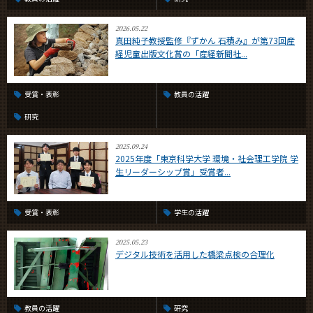
2026.05.22
真田純子教授監修『ずかん 石積み』が第73回産
経児童出版文化賞の「産経新聞社...
受賞・表彰
教員の活躍
研究
2025.09.24
2025年度「東京科学大学 環境・社会理工学院 学
生リーダーシップ賞」受賞者...
受賞・表彰
学生の活躍
2025.05.23
デジタル技術を活用した橋梁点検の合理化
教員の活躍
研究