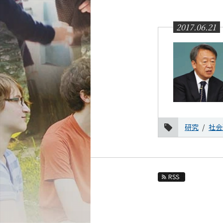
教育
研究
2017.06.21
活動紹介
教員紹介
リベラルアーツ研究教育院 News
News 一覧
カテゴリ別
研究
社会
月別
2026年
2025年
2024年
RSS
2023年
2022年
2021年