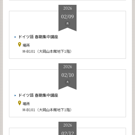
News
2026
02/09
イベントカレンダー
Event Calendar
月
今後のイベント
ドイツ語 春期集中講座
年別アーカイブ
場所
M-B101（大岡山本館地下1階）
2026年
2025年
2026
2024年
02/10
2023年
火
2022年
ドイツ語 春期集中講座
2021年
場所
2020年
M-B101（大岡山本館地下1階）
2019年
2026
2018年
02/12