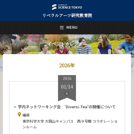
リベラルアーツ研究教育院
日本語
English
MENU
トップページ
Top Page
イベントカレンダー
リベラルアーツ研究教育院について
About Us
2026年
教育
Education
2026
研究
01/14
Research
水
活動紹介
Activities
学内ネットワーキング会 ‘Diversi-Tea’の開催について
場所
教員紹介
東京科学大学 大岡山キャンパス 西９号館 コラボレーショ
faculty
ンルーム
リベラルアーツ研究教育院 News