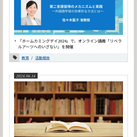
News
News 一覧
カテゴリ別
月別
「ホームカミングデイ2024」で、オンライン講義「リベラ
ルアーツへのいざない」を開催
2026年
教育
活動報告
2025年
2024年
2024.06.14
12月
11月
10月
9月
7月
6月