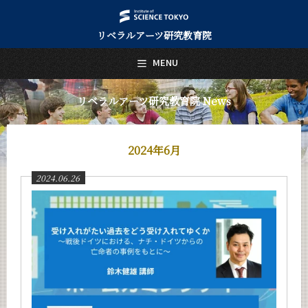
リベラルアーツ研究教育院
日本語
English
MENU
トップページ
Top Page
リベラルアーツ研究教育院 News
リベラルアーツ研究教育院について
About Us
2024年6月
教育
Education
2024.06.26
研究
Research
活動紹介
Activities
教員紹介
faculty
リベラルアーツ研究教育院 News