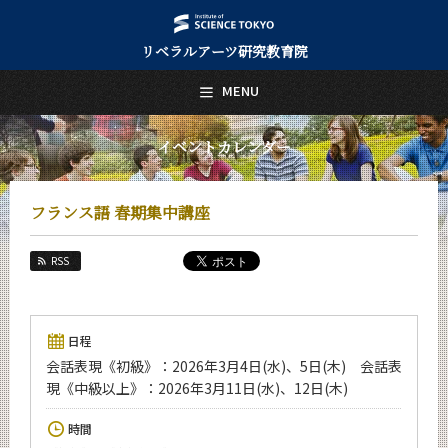
リベラルアーツ研究教育院
日本語
English
MENU
トップページ
Top Page
イベントカレンダー
リベラルアーツ研究教育院について
About Us
フランス語 春期集中講座
教育
Education
RSS
研究
Research
活動紹介
日程
Activities
会話表現《初級》：2026年3月4日(水)、5日(木) 会話表
現《中級以上》：2026年3月11日(水)、12日(木)
教員紹介
faculty
時間
リベラルアーツ研究教育院 News