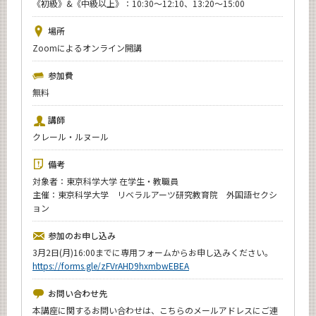
《初級》&《中級以上》：10:30～12:10、13:20～15:00
News
場所
イベントカレンダー
Zoomによるオンライン開講
Event Calendar
今後のイベント
参加費
無料
年別アーカイブ
講師
クレール・ルヌール
備考
サイト構成
対象者：東京科学大学 在学生・教職員
主催：東京科学大学 リベラルアーツ研究教育院 外国語セクシ
ョン
CLOSE
参加のお申し込み
3月2日(月)16:00までに専用フォームからお申し込みください。
https://forms.gle/zFVrAHD9hxmbwEBEA
お問い合わせ先
本講座に関するお問い合わせは、こちらのメールアドレスにご連