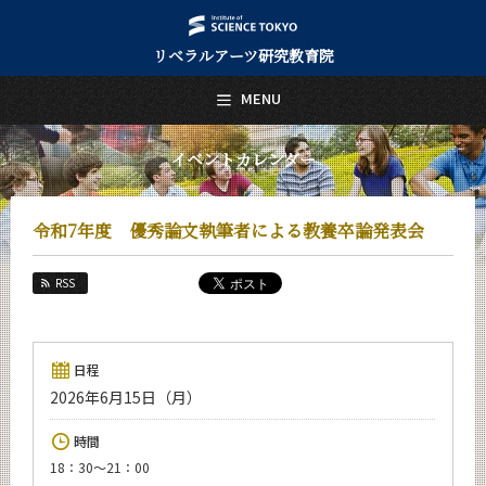
リベラルアーツ研究教育院
日本語
English
MENU
トップページ
Top Page
イベントカレンダー
リベラルアーツ研究教育院について
About Us
令和7年度 優秀論文執筆者による教養卒論発表会
教育
Education
RSS
研究
Research
活動紹介
日程
Activities
2026年6月15日（月）
教員紹介
時間
faculty
18：30～21：00
リベラルアーツ研究教育院 News