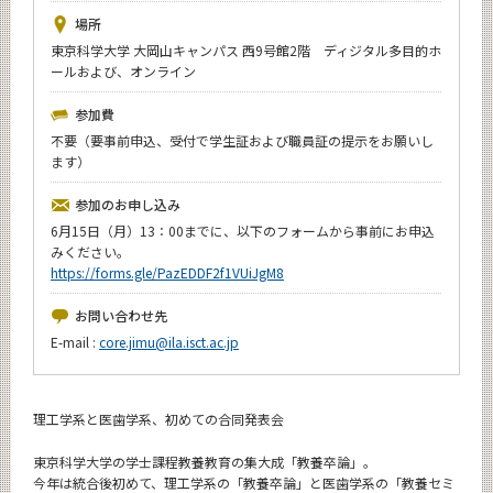
News
場所
東京科学大学 大岡山キャンパス 西9号館2階 ディジタル多目的ホ
イベントカレンダー
ールおよび、オンライン
Event Calendar
参加費
今後のイベント
不要（要事前申込、受付で学生証および職員証の提示をお願いし
年別アーカイブ
ます）
参加のお申し込み
6月15日（月）13：00までに、以下のフォームから事前にお申込
みください。
サイト構成
https://forms.gle/PazEDDF2f1VUiJgM8
お問い合わせ先
CLOSE
E-mail :
core.jimu@ila.isct.ac.jp
理工学系と医歯学系、初めての合同発表会
東京科学大学の学士課程教養教育の集大成「教養卒論」。
今年は統合後初めて、理工学系の「教養卒論」と医歯学系の「教養セミ