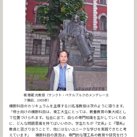
梶 雅範 元教授（サンクト・ペテルブルクのメンデレーエ
フ像前、2005年）
横断科目のカリキュラムを主導する川名准教授は次のように語ります。
「修士向けの横断科目は、東工大生にとっては、教養教育の集大成とし
て位置づけられます。社会に出て、自らの専門知識を生かしていくため
に、どんな問題意識を持てばいいのか。学生たちが『文系』と『理系』
教員と混ざり合うことで、他にはないユニークな学びを実践できたと考
えています」 横断科目の源流は、専門的な理工系の教育や研究を行う