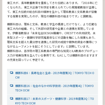
東工大が、長年教養教育を重視してきた伝統にあります。「2016年に亡
くなられた、東工大出身で科学史を教えられていた梶雅範教授が主導し
て、東工大伝統の総合科目の精神を生かして理系教員と文系教員が協働
する授業を実現したのが、現在の横断科目の始まりです」と調教授。
横断科目は、理系と文系、教員と学生の橋渡しだけでなく、より広範な
東工大内の組織、そして外部の研究者や企業との連携を実現していま
す。伊藤准教授は「未来社会DESIGN機構や、CRESTでの共同研究、未
来型スポーツ・健康科学研究推進体などの活動を軸にした授業もあり、
理系文系を超えた異分野を連携した研究の成就や競争的資金の獲得につ
ながるムーブメントを起こそうとしています」と説明しています。
横断科目は、各学院の理工系教員の専門的な知見とILA教員のプロデュー
ス力が相乗効果を生んでいる事例です。ILAとしては横断科目のますます
の充実を図っていく予定です。
横断科目6：長寿社会と生命 - 2019年度第3Q｜TOKYO TECH O
CW
横断科目16：社会のなかの科学技術 - 2019年度第4Q｜TOKYO
TECH OCW
横断科目17：未来のスポーツ・健康科学 - 2019年度第3Q｜TO
KYO TECH OCW