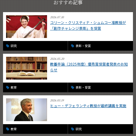
おすすめ記事
2026.07.10
コリーン・クリスティナ・シュムコー准教授が
「創作チャレンジ表彰」を受賞
研究
表彰・受賞
2026.05.20
教養卒論（2025年度）優秀賞受賞者発表のお知
らせ
教育
表彰・受賞
2026.03.19
ヒュー・デフェランティ教授が最終講義を実施
教育
研究