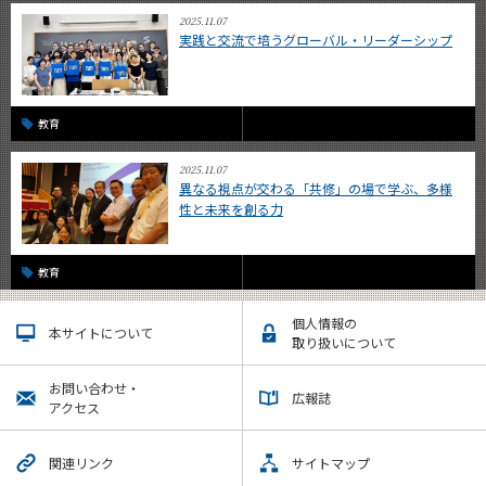
2025.11.07
実践と交流で培うグローバル・リーダーシップ
教育
2025.11.07
異なる視点が交わる「共修」の場で学ぶ、多様
性と未来を創る力
教育
個人情報の
本サイトについて
取り扱いについて
お問い合わせ・
広報誌
アクセス
関連リンク
サイトマップ