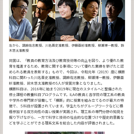
News
News 一覧
カテゴリ別
月別
左から、調麻佐志教授、川名晋史准教授、伊藤亜紗准教授、柳瀬博一教授、鈴
イベントカレンダー
木悠太准教授
Event Calendar
同賞は、「教員の教育方法及び教育技術等の向上を図り、より優れた教
育を推進するため、教育に関する事項について優れた業績を挙げたと認
められる教員を表彰する」もので、今回は、令和元年（2019）度に横断
科目に関わった川名晋史准教授、調麻佐志教授、柳瀬博一教授、伊藤亜
サイト構成
紗准教授、鈴木悠太准教授の5人が受賞対象となりました。
横断科目は、2016年に始まり2019年に現在のスタイルへと整備された
修士課程の教養科目プログラムです。ILAの教員と各学院の理工系の教員
や学外の専門家が協働して「横断」的に授業を組み立てるのが最大の特
CLOSE
徴で、５科目が設置されています。学生たちがグループワークなどに積
極参加する双方向性の高い授業が実践され、理工系の専門分野の知見を
掘り下げながら、一方で科学と技術の社会的な位置づけや歴史的意義な
どを学ぶことができる理系文系を総合した内容が評価されました。