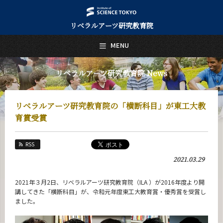
リベラルアーツ研究教育院
日本語
English
MENU
トップページ
Top Page
リベラルアーツ研究教育院 News
リベラルアーツ研究教育院について
About Us
リベラルアーツ研究教育院の「横断科目」が東工大教
教育
育賞受賞
Education
研究
RSS
Research
2021.03.29
活動紹介
Activities
2021年３月2日、リベラルアーツ研究教育院（ILA ）が2016年度より開
講してきた「横断科目」が、令和元年度東工大教育賞・優秀賞を受賞し
教員紹介
ました。
faculty
リベラルアーツ研究教育院 News