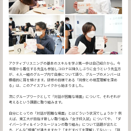
アクティブリスニングの基本のスキルを学ぶ第一歩は自己紹介から。今
年度から着任する先生も参加しコロナ以降久しぶりに会うという先生方
が、４人一組のグループ内で自身について語り、グループのメンバーは
積極的に耳を傾けます。研修の目標である「同僚との相互理解を深め
る」は、このアイスブレイクから始まりました。
次にグループワークとして「対話が困難な場面」について、それぞれが
考えるという課題に取り組みます。
自分にとっての「対話が困難な場面」とはどういう状況でしょうか？ 例
えば、東工大が目指す新しい取り組み「女子枠入試」についてや、「ダ
イバーシティ＆インクルージョンの取り組み」について話題が出たと
き、どんな“感情”が湧きますか？「まだすべてを理解してない…」「詳