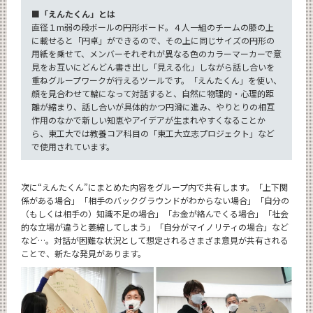
■「えんたくん」とは
直径１m弱の段ボールの円形ボード。４人一組のチームの膝の上
に載せると「円卓」ができるので、その上に同じサイズの円形の
用紙を乗せて、メンバーそれぞれが異なる色のカラーマーカーで意
見をお互いにどんどん書き出し「見える化」しながら話し合いを
重ねグループワークが行えるツールです。「えんたくん」を使い、
顔を見合わせて輪になって対話すると、自然に物理的・心理的距
離が縮まり、話し合いが具体的かつ円滑に進み、やりとりの相互
作用のなかで新しい知恵やアイデアが生まれやすくなることか
ら、東工大では教養コア科目の「東工大立志プロジェクト」など
で使用されています。
次に“えんたくん”にまとめた内容をグループ内で共有します。「上下関
係がある場合」「相手のバックグラウンドがわからない場合」「自分の
（もしくは相手の）知識不足の場合」「お金が絡んでくる場合」「社会
的な立場が違うと萎縮してしまう」「自分がマイノリティの場合」など
など…。対話が困難な状況として想定されるさまざま意見が共有される
ことで、新たな発見があります。