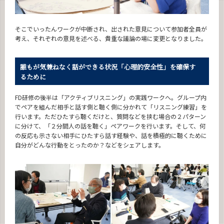
そこでいったんワークが中断され、出された意見について参加者全員が
考え、それぞれの意見を述べる、貴重な議論の場に変更となりました。
誰もが気兼ねなく話ができる状況「心理的安全性」を確保す
るために
FD研修の後半は「アクティブリスニング」の実践ワークへ。グループ内
でペアを組んだ相手と話す側と聴く側に分かれて「リスニング練習」を
行います。ただひたすら聴くだけと、質問などを挟む場合の２パターン
に分けて、「２分間人の話を聴く」ペアワークを行います。そして、何
の反応も示さない相手にひたすら話す経験や、話を積極的に聴くために
自分がどんな行動をとったのか？などをシェアします。