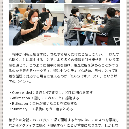
「相手が何も反応せずに、ひたすら聴くだけだと話しにくい」「ひたす
ら聞くことに集中することで、より多くの情報を引き出せる」という実
感を通じて、どのように相手に耳を傾け、相互理解を深めることができ
るのかを考えるワークです。特にセンシティブな話題、自分にとって困
難な話題に対応する場合に使えるのが「OARS（オアーズ）」という以
下のポイント。
・Open-ended：５W１Hで質問し、相手に関心を示す
・Affirmation ：話してくれたことに感謝する
・Reflection ：自分が聞いたことを確認する
・Summary ：最後にもう一度まとめる
相手との対話において良く・深く理解するためには、この４つを意識し
ながらアクティブに聴く（傾聴する）ことが重要になります。しかしな