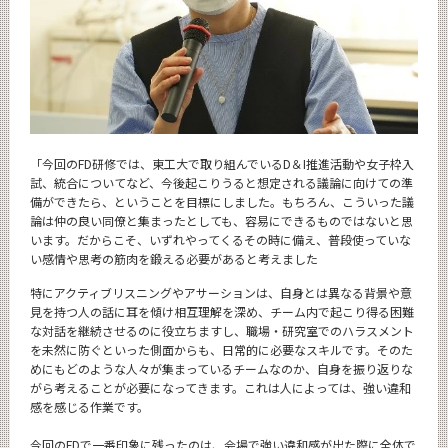
「今回のFD研修では、東工大で取り組んでいるD＆I推進活動や女子枠入
試、統合についてなど、今後起こりうると想定される議論に向けての準
備ができたら、ということを目標にしました。もちろん、こういった議
論は仲の良い同僚と集まったとしても、容易にできるものではないと思
います。だからこそ、いずれやってくるその時に備え、普段使っていな
い感情や思考の筋肉を鍛える必要があると考えました
特にアクティブリスニングやアサーションは、自身とは異なる背景や意
見を持つ人の話に耳を傾け相互理解を深め、チーム内で起こり得る困難
な対話を継続させるのに役立ちますし、職場・研究室でのハラスメント
を未然に防ぐといった側面からも、日常的に必要なスキルです。そのた
めにもどのような人々が集まっているチームなのか、自身を振り返りな
がら考えることが必要になってきます。これは人によっては、強い違和
感を感じる作業です。
今回のFDで一番印象に残ったのは、会場で強い違和感が出た際に全体で