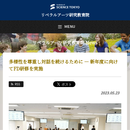
リベラルアーツ研究教育院
日本語
English
MENU
トップページ
Top Page
リベラルアーツ研究教育院 News
リベラルアーツ研究教育院について
About Us
多様性を尊重し対話を続けるために ― 新年度に向け
教育
てFD研修を実施
Education
研究
RSS
Research
2023.05.23
活動紹介
Activities
教員紹介
faculty
リベラルアーツ研究教育院 News