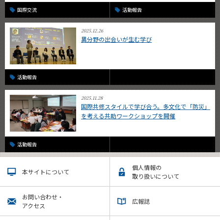
国際交流
活動報告
2025.12.26
異分野の出会いが生む学び
活動報告
2025.11.28
国際共修スタイルで学び合う。多文化で「防災」
を考える共助ワークショップを開催
活動報告
個人情報の
本サイトについて
取り扱いについて
お問い合わせ・
広報誌
アクセス