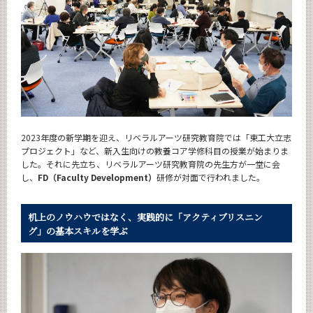
News
News 一覧
カテゴリ別
月別
イベントカレンダー
Event Calendar
2023年度の新学期を迎え、リベラルアーツ研究教育院では「東工大立志
プロジェクト」など、新入生向けの教養コア学修科目の授業が始まりま
した。それに先立ち、リベラルアーツ研究教育院の先生方が一堂に会
し、
FD（Faculty Development）
研修が対面で行われました。
サイト構成
机上のノウハウではなく、実践的に「アクティブリスニン
グ」の基本スキルを学ぶ
CLOSE