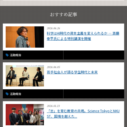
おすすめ記事
2026.06.26
科学はAI時代の資本主義を変えられるか ― 斎藤
幸平氏による特別講演を開催
活動報告
2026.06.05
若手社会人が語る学生時代と未来
活動報告
2026.01.23
「志」を育む教育の共鳴。Science TokyoとNKU
ST、国境を越えた...