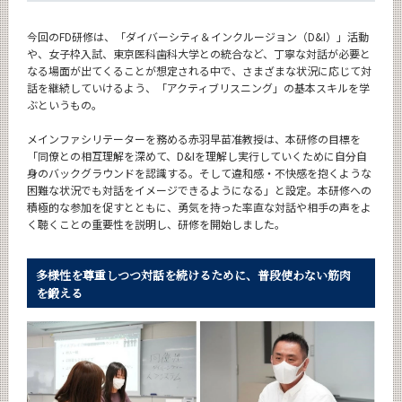
今回のFD研修は、「ダイバーシティ＆インクルージョン（D&I）」活動
や、女子枠入試、東京医科歯科大学との統合など、丁寧な対話が必要と
なる場面が出てくることが想定される中で、さまざまな状況に応じて対
話を継続していけるよう、「アクティブリスニング」の基本スキルを学
ぶというもの。
メインファシリテーターを務める赤羽早苗准教授は、本研修の目標を
「同僚との相互理解を深めて、D&Iを理解し実行していくために自分自
身のバックグラウンドを認識する。そして違和感・不快感を抱くような
困難な状況でも対話をイメージできるようになる」と設定。本研修への
積極的な参加を促すとともに、勇気を持った率直な対話や相手の声をよ
く聴くことの重要性を説明し、研修を開始しました。
多様性を尊重しつつ対話を続けるために、普段使わない筋肉
を鍛える