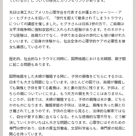
ていけるか」についての研究とカウンセリングがあります。
先日は東工大にアメリカ心理学会を代表する弁護士のシャーリー・ア
ン・ヒグチさんを招いて、「世代を超えて継承されてしまうトラウマ」
についての講座を催しました。ヒグチさんは日系3世の方で、ご両親は
太平洋戦争時に強制収容所に入れられた経験があります。そのネガティ
ブな経験は、両親だけでなく、子供である自分の世代にも受け継がれた
といいます。ご自身の体験から、社会全体の心理学的ケアの必要性を彼
女も痛感しているのです。
歴史的、社会的なトラウマと同時に、国際結婚における夫婦間、親子間
に起こる問題もあります。
国際結婚をした夫婦が離婚する時に、子供の親権をどちらにするかは、
日本でも大きな問題になっています。ほとんどの国では、両親が離婚し
ても親権と子供を育てる義務は、夫と妻の双方に残ります。子供は、ど
ちらの親についていくにせよ、もう片方の親を失うことはありません。
ところが、日本では、夫婦が離婚すると、子供の親権は夫か妻、どちら
かのものになります。離婚家庭の子供は、法律上、親権を失った親と引
き離されてしまうのです。子供の立場から見ると、法律的な解釈ではな
く、自分が愛する親に会えなくなる。そんな感情的な理不尽を、どう解
決していくかがいちばん大きな問題になります。心理学にはそのための
専門分野があり、日本の厚生労働省、文部科学省らも、専門家の知見に
関心を持っています。