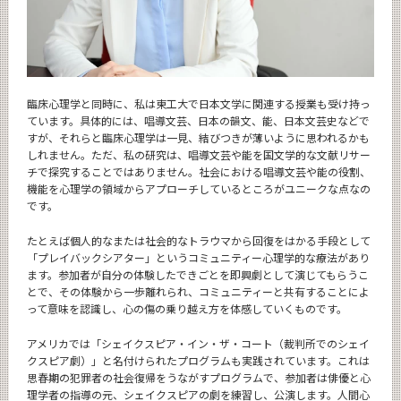
臨床心理学と同時に、私は東工大で日本文学に関連する授業も受け持っ
ています。具体的には、唱導文芸、日本の韻文、能、日本文芸史などで
すが、それらと臨床心理学は一見、結びつきが薄いように思われるかも
しれません。ただ、私の研究は、唱導文芸や能を国文学的な文献リサー
チで探究することではありません。社会における唱導文芸や能の役割、
機能を心理学の領域からアプローチしているところがユニークな点なの
です。
たとえば個人的なまたは社会的なトラウマから回復をはかる手段として
「プレイバックシアター」というコミュニティー心理学的な療法があり
ます。参加者が自分の体験したできごとを即興劇として演じてもらうこ
とで、その体験から一歩離れられ、コミュニティーと共有することによ
って意味を認識し、心の傷の乗り越え方を体感していくものです。
アメリカでは「シェイクスピア・イン・ザ・コート（裁判所でのシェイ
クスピア劇）」と名付けられたプログラムも実践されています。これは
思春期の犯罪者の社会復帰をうながすプログラムで、参加者は俳優と心
理学者の指導の元、シェイクスピアの劇を練習し、公演します。人間心