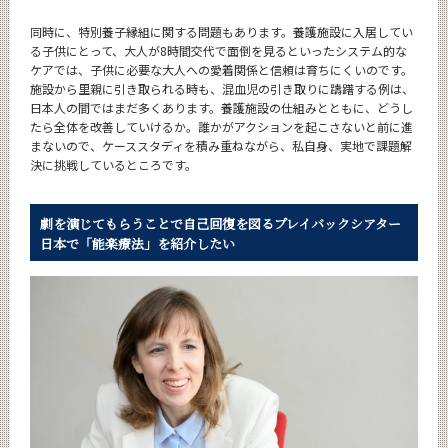
同時に、特別養子縁組に関する問題もあります。養護施設に入居してい
る子供にとって、大人が8時間交代で面倒を見るといったシステム的な
ケアでは、子供に必要な大人への愛着関係と信頼は育ちにくいのです。
施設から里親に引き取られる時も、混血児の引き取りに躊躇する例は、
日本人の間ではまだ多くあります。養護施設の仕組みとともに、どうし
たら全体を改善していけるか。誰かがアクションを起こさないと前に進
まないので、ケーススタディを積み重ねながら、私自身、実地で課題解
決に挑戦しているところです。
劇を演じてもらうことで自己回復を図るプレイバックシアター
日本で「能楽療法」を紹介したい