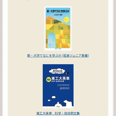
新・大学でなにを学ぶか (岩波ジュニア新書)
東工大英単 科学・技術例文集