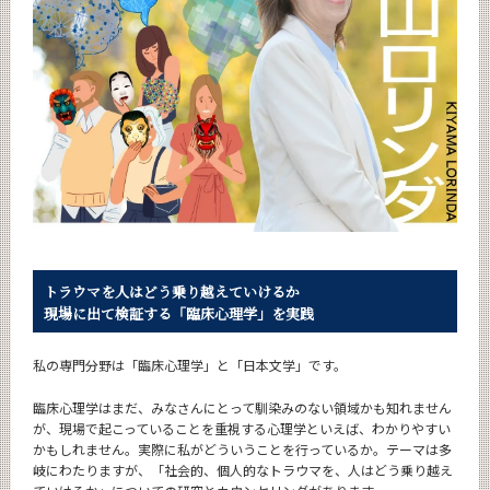
News
News 一覧
カテゴリ別
月別
イベントカレンダー
Event Calendar
トラウマを人はどう乗り越えていけるか
サイト構成
現場に出て検証する「臨床心理学」を実践
私の専門分野は「臨床心理学」と「日本文学」です。
CLOSE
臨床心理学はまだ、みなさんにとって馴染みのない領域かも知れません
が、現場で起こっていることを重視する心理学といえば、わかりやすい
かもしれません。実際に私がどういうことを行っているか。テーマは多
岐にわたりますが、「社会的、個人的なトラウマを、人はどう乗り越え