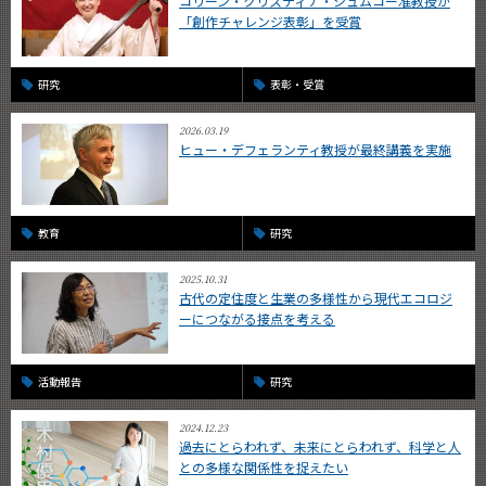
コリーン・クリスティナ・シュムコー准教授が
「創作チャレンジ表彰」を受賞
研究
表彰・受賞
2026.03.19
ヒュー・デフェランティ教授が最終講義を実施
教育
研究
2025.10.31
古代の定住度と生業の多様性から現代エコロジ
ーにつながる接点を考える
活動報告
研究
2024.12.23
過去にとらわれず、未来にとらわれず、科学と人
との多様な関係性を捉えたい