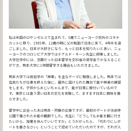
私は米国のロサンゼルスで生まれて、5歳でニューヨーク郊外のコネチ
カットに移り、1985年、12歳の時に父の転勤で日本に来て、4年半を過
ごしました。日本が大好きになり、もっと日本を知りたいと思い、ニュ
ーヨークのコロンビア大学ではドナルド・キーン先生に師事しました。
大学在学中には、念願だった日本留学を文科省の奨学金でかなえること
ができ、熊本大学に1年間留学する機会もいただきました。
熊本大学では民俗学の「神事」を主なテーマに勉強しました。熊本では
住民たちが仕事を終えた後に、屋外に設けられた舞台で能や神楽の練習
をします。子供からおじいちゃんまで、能が日常に根付いているので
す。東京とは違う深い日本の文化を体験して、ますます日本に興味を募
らせました。
留学中に出会った夫は熊本・阿蘇の出身ですが、最初のデートが水前寺
公園で催されたお能の観劇でした。先生に「どうしてもお能を観に行き
たいから、授業を休んでいいですか」とうかがったら、「代わりにレポ
ートを書きなさい」ということで認めていただいたのですが、それが人