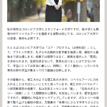
私の母校はコロンビア大学とスタンフォード大学ですが、両大学とも教
育の中でリベラルアーツを重視する姿勢は同じです。コロンビア大学で
は音楽、美術も必修です。
たとえばコロンビア大学では「コア・プログラム（必修科目）」とし
て、プラトンや老子、孔子らの古典的な哲学書を毎週１冊、最初から最
後まで読み通します。授業では感想ではなく、根拠を提示した「意見」
を求められます。全部を読まないで、意見を述べることはできないの
で、学生にとっては本当に厳しい。同時に、すごく面白い。いろいろな
専攻分野の学生が集まって行う議論は白熱します。
その経験から、東工大のような理工系の大学が、リベラルアーツに力を
入れることはすばらしいことだと思っています。東工大のリベラルアー
ツ研究教育院の授業で、私は文系エッセンスの「能」、「日本のポエト
リー（詩歌）」と「人間関係の心理学」を担当しています。留学生向け
ですので、網羅的に作品をピックアップしていますが、ポエトリーの授
業で取り上げる最初の歌は、万葉集の「多摩川にさらす手作りさらさら
に 何そこの児のここだかなしき」です。万葉集や能をはじめ、日本の