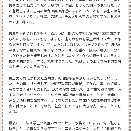
古典には関西だけでなく、多摩川、隅田川といった関東の地名もたくさ
ん登場します。古典の舞台は実は身近にあるということを、学生には発
見してもらいたい。多摩川の歌は、詠み人知らずの東歌ですが、おおら
かでよい歌です。
古典を身近に感じてもらえるように、能の授業では実際に500年前に作
られた小鼓を叩いてもらいますし、能そのものを学生がオリジナルで作
る試みも行っています。学生たちは5人ほどのグループを作って、SNSを
駆使しながら授業外でもディスカッションを重ね、授業の最後に自分た
ちが作った能を発表します。たとえばエジプトからの留学生は、自国の
検閲の問題をテーマに、能を作りました。能は、そのような時事的な問
題もテーマになるのです。
東工大で教えはじめた当初は、参加型授業が足りないと思っていまし
た。その後、リベラルアーツ研究教育院が発足してから、学生の姿勢は
ものすごく変わりました。ILAでの授業に加えて、１年生で取り組む「東
工大立志プロジェクト」という参加型授業を経験することで、授業中に
みなが積極的に発言するようになりました。学生時代に能動的な姿勢を
身に付けることは、その後、社会に出たときに大きな力になることでし
ょう。
最後に……私は学生相談室のカウンセラーも務めています。高い能力を
持ち、社会に貢献できる学生でも、コミュニケーションなどに困難があ