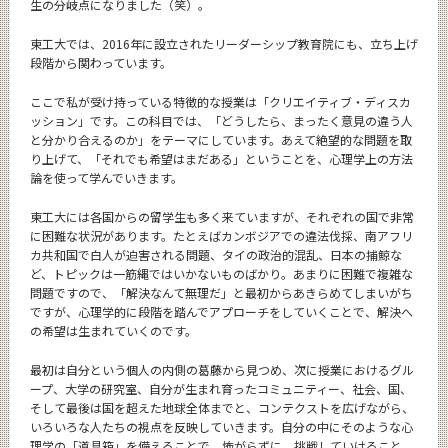
生の分岐点になりました（笑）。
東工大では、2016年に設立されたリーダーシップ教育院にも、立ち上げ
段階から関わっています。
ここで私が受け持っている特徴的な授業は「クリエイティブ・ディスカ
ッション」です。この科目では、「どうしたら、まったく意見の違う人
と分かり合えるのか」をテーマにしています。あえて絶望的な問題を取
り上げて、「それでも希望はまだある」ということを、心理学上の方法
論を使って学んでいきます。
東工大には各国からの留学生も多く来ていますが、それぞれの国で非常
に困難な状況があります。たとえばカンボジアでの違法伐採、南アフリ
カ共和国で白人が迫害される問題、タイの政治的混乱、日本の捕鯨な
ど、トピックは一筋縄ではいかないものばかり。あまりに困難で複雑な
問題ですので、「解決なんて無理だ」と最初からあきらめてしまいがち
ですが、心理学的に段階を踏んでアプローチをしていくことで、解決へ
の希望は生まれていくのです。
最初は自分という個人の内側の葛藤から見つめ、次に授業におけるグル
ープ、大学の研究室、自分が生まれ育ったコミュニティー、社会、国、
そして最後は国を超えた地球全体までと、コンテクストを広げながら、
いろいろな人たちの視点を反映していきます。自分の中にそのような心
理学の「道具箱」を備えることで、怖がらずに、挑戦していけること