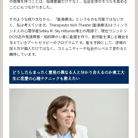
の感情を持つことは、指導者層だけでなく、社会全体のモラルを高める
ことにもつながりました。
そのような成り立ちから、「能楽療法」というものも可能ではないか
と、私は考えています。Therapeutic Noh Theater (能楽療法)はフィンラ
ンド人の心理学者Sirkku M. Sky Hiltunen博士の用語で、現在ワシントン
DC付近の発達障害・知的障がい者に能面を作り、創作能を演じる機会を
与えているアートセラビーのプログラムです。能を手段として、逆境の
捉え方が個人だけではなく、コミュニティーや社会のレベルで変わると
期待しています。
どうしたらまったく意見の異なる人と分かり合えるのか
東工大
生に恋愛の心理テクニックも教えたい