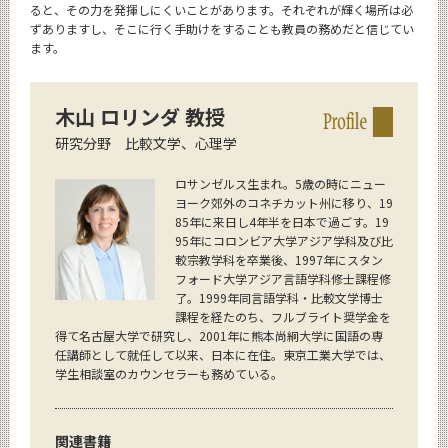
ると、その力を発揮しにくいことがあります。それぞれが輝く場所は必
ずありますし、そこに行く手助けをすることも教員の務めだと信じてい
ます。
木山 ロリンダ 教授
研究分野 比較文学、心理学
ロサンゼルス生まれ。5歳の時にニュー
ヨーク郊外のコネチカット州に移り、19
85年に来日し4年半を日本で過ごす。19
95年にコロンビア大学アジア学科及び比
較宗教学科を卒業後、1997年にスタン
フォード大学アジア言語学科修士課程修
了。1999年同言語学科・比較文学博士
課程を経たのち、フルブライト奨学金を
得て名古屋大学で研究し、2001年に熊本尚絅大学に国語の専
任講師として就任して以来、日本に在住。東京工業大学では、
学生相談室のカウンセラーも務めている。
関連書籍