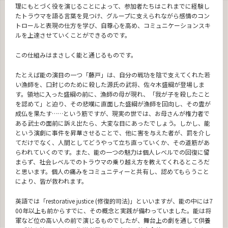
理にもとづく役を演じることによって、参加者たちはこれまでに経験し
たトラウマを語る言葉を見つけ、グループに支えられながら感情のコン
トロールと表現の仕方を学び、自尊心を高め、コミュニケーションスキ
ルを上達させていくことができるのです。
この仕組みはまさしく能と通じるものです。
たとえば能の演目の一つ「藤戸」は、自分の戦功を陰で支えてくれた若
い漁師を、口封じのために殺した源氏の武将、佐々木盛綱が登場しま
す。領地に入った盛綱の前に、漁師の母が現れ、「我が子を殺したこと
を認めて」と迫り、その悲嘆に直面した盛綱が漁師を回向し、その霊が
成仏を果たす……という筋ですが、現実の世では、お母さんが権力者で
ある武士の面前に訴え出たら、大変な目にあったでしょう。しかし、能
という演劇に事件を昇華させることで、他に害を与えた者が、罰を介し
てだけでなく、人間としてどうやって立ち直っていくか、その道筋があ
らわれていくのです。また、能の一つの魅力は個人レベルでの回復に留
まらず、社会レベルでのトラウマの乗り越え方を教えてくれるところだ
と思います。個人の痛みをコミュニティーと共有し、認めてもらうこと
により、皆が救われます。
英語では「restorative justice (修復的司法)」といいますが、能の中には7
00年以上も前からすでに、その概念と実践が備わっていました。能は将
軍など位の高い人の前で演じるものでしたが、舞台上の劇を通して供養