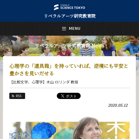
リベラルアーツ研究教育院
日本語
English
MENU
トップページ
Top Page
リベラルアーツ研究教育院 News
リベラルアーツ研究教育院について
About Us
心理学の「道具箱」を持っていれば、逆境にも平安と
教育
豊かさを見いだせる
Education
【比較文学、心理学】木山 ロリンダ 教授
研究
Research
RSS
活動紹介
2020.05.12
Activities
教員紹介
faculty
リベラルアーツ研究教育院 News