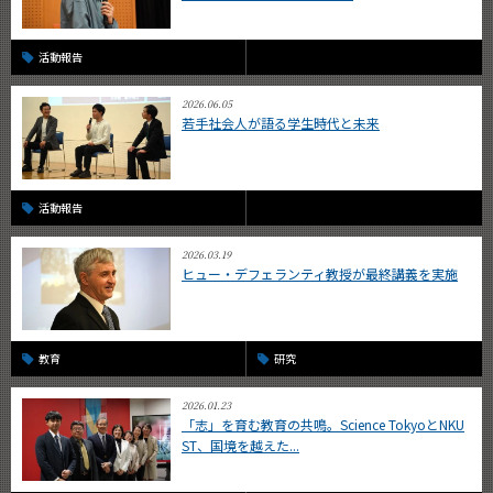
活動報告
2026.06.05
若手社会人が語る学生時代と未来
活動報告
2026.03.19
ヒュー・デフェランティ教授が最終講義を実施
教育
研究
2026.01.23
「志」を育む教育の共鳴。Science TokyoとNKU
ST、国境を越えた...