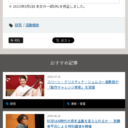
※ 2023年3月2日 本文の一部URLを修正しました。
研究
活動報告
RSS
おすすめ記事
2026.07.10
コリーン・クリスティナ・シュムコー准教授が
「創作チャレンジ表彰」を受賞
研究
表彰・受賞
2026.06.26
科学はAI時代の資本主義を変えられるか ― 斎藤
幸平氏による特別講演を開催