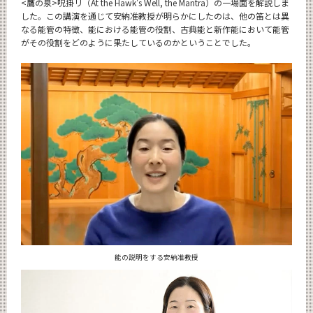
<鷹の泉>呪掛リ（At the Hawk's Well, the Mantra）の一場面を解説しま
した。この講演を通じて安納准教授が明らかにしたのは、他の笛とは異
なる能管の特徴、能における能管の役割、古典能と新作能において能管
がその役割をどのように果たしているのかということでした。
能の説明をする安納准教授