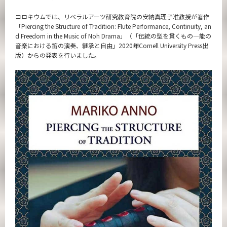
News
コロキウムでは、リベラルアーツ研究教育院の安納真理子准教授が著作
News 一覧
「Piercing the Structure of Tradition: Flute Performance, Continuity, an
d Freedom in the Music of Noh Drama」（「伝統の型を貫くもの―能の
カテゴリ別
音楽における笛の演奏、継承と自由」2020年Cornell University Press出
版）からの発表を行いました。
月別
イベントカレンダー
Event Calendar
サイト構成
CLOSE