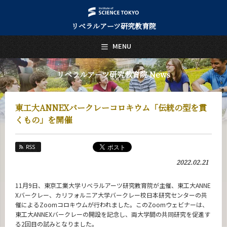
リベラルアーツ研究教育院
日本語
English
MENU
トップページ
Top Page
リベラルアーツ研究教育院 News
リベラルアーツ研究教育院について
About Us
東工大ANNEXバークレーコロキウム「伝統の型を貫
教育
くもの」を開催
Education
研究
RSS
Research
2022.02.21
活動紹介
Activities
11月9日、東京工業大学リベラルアーツ研究教育院が主催、東工大ANNE
Xバークレー、カリフォルニア大学バークレー校日本研究センターの共
教員紹介
催によるZoomコロキウムが行われました。このZoomウェビナーは、
faculty
東工大ANNEXバークレーの開設を記念し、両大学間の共同研究を促進す
る2回目の試みとなりました。
リベラルアーツ研究教育院 News