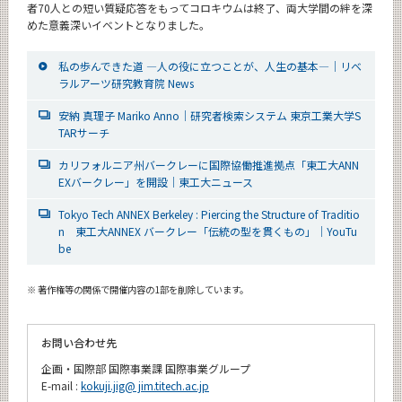
者70人との短い質疑応答をもってコロキウムは終了、両大学間の絆を深
めた意義深いイベントとなりました。
私の歩んできた道 ―人の役に立つことが、人生の基本―｜リベ
ラルアーツ研究教育院 News
安納 真理子 Mariko Anno｜研究者検索システム 東京工業大学S
TARサーチ
カリフォルニア州バークレーに国際協働推進拠点「東工大ANN
EXバークレー」を開設｜東工大ニュース
Tokyo Tech ANNEX Berkeley : Piercing the Structure of Traditio
n 東工大ANNEX バークレー「伝統の型を貫くもの」｜YouTu
be
※ 著作権等の関係で開催内容の1部を削除しています。
お問い合わせ先
企画・国際部 国際事業課 国際事業グループ
E-mail :
kokuji.jig@ jim.titech.ac.jp