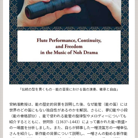
「伝統の型を貫くもの―能の音楽における笛の演奏、継承と自由」
安納准教授は、能の歴史的背景を説明した後、なぜ能管（能の笛）には
世界のどの笛にもない独自性があるのかを解説、さらに、夢幻能や小段
（能の骨格部分）、能で使われる能管の旋律型やメロディーについても
紹介するとともに、世阿弥（1363?–1443）によって書かれた能<敦盛>
の一場面を分析しました。また、自らが師事した一噌流笛方の一噌幸弘
さんを紹介し、新作能の背景について説明し、一噌さんの勤める新作能