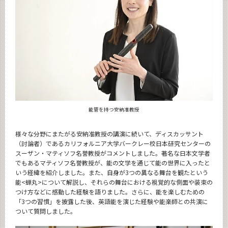
能管を持つ安納准教授
様々な分野にまたがる安納准教授の講演に続いて、ディスカッサント
（討論者）であるカリフォルニア大学バークレー校日本研究センターの
スーザン・マティソフ名誉教授がコメントしました。著名な日本文学者
でもあるマティソフ名誉教授が、能の文学を通じて能の世界に入ったと
いう経緯を紹介しました。また、自身が3つの異なる舞台を観たという
能<蝉丸>について解説し、それらの舞台における視覚的な側面や装束の
つけ方などに感動した経験を語りました。さらに、能を楽しむための
「3つの習慣」を披露した後、英語能を演じた経験や能楽師との共演に
ついて質問しました。