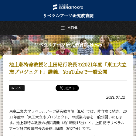
リベラルアーツ研究教育院
日本語
English
MENU
トップページ
Top Page
リベラルアーツ研究教育院 News
リベラルアーツ研究教育院について
About Us
池上彰特命教授と上田紀行院長の2021年度「東工大立
教育
志プロジェクト」講義、YouTubeで一般公開
Education
研究
RSS
Research
2021.07.12
活動紹介
Activities
東京工業大学リベラルアーツ研究教育院（ILA）では、昨年度に続き、20
21年度の「東工大立志プロジェクト」の授業内容を一般公開いたしま
教員紹介
す。池上彰特命教授の初回講義（約1時間15分）と、上田紀行リベラル
faculty
アーツ研究教育院長の最終回講義（約27分）です。
リベラルアーツ研究教育院 News