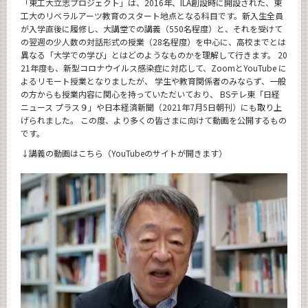
「東工大立志プロジェクト」は、2016年、ILA創設時に開設された、東
News
工大のリベラルアーツ教育のスタート地点となる科目です。新入生全員
が入学直後に履修し、大講堂での講義（550名程度）と、それを受けて
News 一覧
の翌週の少人数の対話形式の授業（28名程度）を中心に、高校までとは
異なる「大学での学び」とはどのようなものかを理解して行きます。 20
カテゴリ別
21年度も、新型コロナウイルス感染症に対応して、ZoomとYouTube に
よるリモート授業となりましたが、 学生や教育関係者のみならず、一般
月別
の方からも授業内容に関心を持っていただいており、 BSテレ東「日経
ニュース プラス９」や日本経済新聞（2021年7月5日朝刊）にも取り上
イベントカレンダー
げられました。 この度、より多くの皆さまに向けて動画を公開するもの
Event Calendar
です。
↓講義の動画はこちら（YouTubeのサイトが開きます）
サイト構成
CLOSE