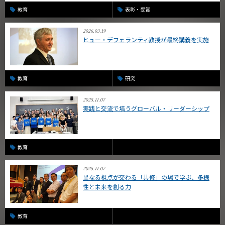
教育
表彰・受賞
2026.03.19
ヒュー・デフェランティ教授が最終講義を実施
教育
研究
2025.11.07
実践と交流で培うグローバル・リーダーシップ
教育
2025.11.07
異なる視点が交わる「共修」の場で学ぶ、多様
性と未来を創る力
教育