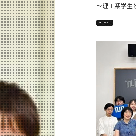
教育
～理工系学生
研究
RSS
活動紹介
教員紹介
リベラルアーツ研究教育院 News
News 一覧
カテゴリ別
月別
イベントカレンダー