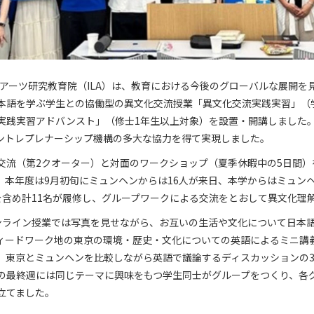
ラルアーツ研究教育院（ILA）は、教育における今後のグローバルな展開を
本語を学ぶ学生との協働型の異文化交流授業「異文化交流実践実習」（
実践実習アドバンスト」（修士1年生以上対象）を設置・開講しました。
ントレプレナーシップ機構の多大な協力を得て実現しました。
交流（第2クオーター）と対面のワークショップ（夏季休暇中の5日間）
。本年度は9月初旬にミュンヘンからは16人が来日、本学からはミュン
を含め計11名が履修し、グループワークによる交流をとおして異文化理
ンライン授業では写真を見せながら、お互いの生活や文化について日本
ィードワーク地の東京の環境・歴史・文化についての英語によるミニ講
、東京とミュンヘンを比較しながら英語で議論するディスカッションの
の最終週には同じテーマに興味をもつ学生同士がグループをつくり、各
立てました。