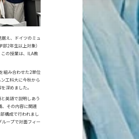
見据え、ドイツのミュ
学部2年生以上対象）
この授業は、ILA教
を組み合わせた2単位
ヘン工科大に今秋から
解を深めました。
語と英語で説明しあう
義、その内容に関連
3部構成で行われまし
グループで対面フィー