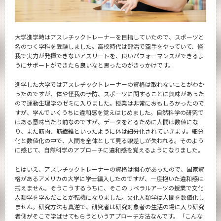
大学進学時はアスレチックトレーナーを目指していたので、スポーツと
名のつく学科を受験しました。高校時代は部活で空手をやっていて、怪
我で実力が発揮できないアスリートを、良いパフォーマンスができるよ
うにサポートができたら良いなと思ったのがきっかけです。
進学した大学ではアスレチックトレーナーの資格は取れないことがわか
ったのですが、体や怪我の予防、スポーツに関することに興味があった
ので運動生理学のゼミに入りました。授業は非常におもしろかったので
すが、学んでいくうちに違和感を覚えはじめました。自然科学の研究で
はある意味当たり前なのですが、データをとるために人間は数値にな
り、また筋肉、筋繊維といったように体は細分化されていきます。細分
化と数値化の中で、人間を全体として見る眼差しが失われる。そのよう
に感じて、自然科学のアプローチに違和感を覚えるようになりました。
とはいえ、アスレチックトレーナーの資格は関心があったので、国家資
格があるアメリカの大学に学士編入したのですが、一度抱いた違和感は
拭えません。そうこうするうちに、そこのリベラルアーツの授業で文化
人類学を学んだことが転機になりました。文化人類学は人間を数値化し
ません。研究方法も真逆で、研究者は研究対象者の生活の場に入り研究
者側がそこで学ばせてもらうというアプローチ方法なんです。「こんな