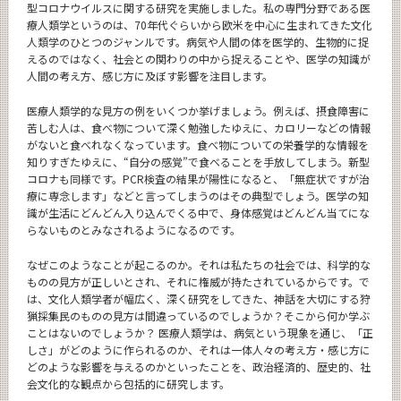
型コロナウイルスに関する研究を実施しました。私の専門分野である医
療人類学というのは、70年代ぐらいから欧米を中心に生まれてきた文化
人類学のひとつのジャンルです。病気や人間の体を医学的、生物的に捉
えるのではなく、社会との関わりの中から捉えることや、医学の知識が
人間の考え方、感じ方に及ぼす影響を注目します。
医療人類学的な見方の例をいくつか挙げましょう。例えば、摂食障害に
苦しむ人は、食べ物について深く勉強したゆえに、カロリーなどの情報
がないと食べれなくなっています。食べ物についての栄養学的な情報を
知りすぎたゆえに、“自分の感覚”で食べることを手放してしまう。新型
コロナも同様です。PCR検査の結果が陽性になると、「無症状ですが治
療に専念します」などと言ってしまうのはその典型でしょう。医学の知
識が生活にどんどん入り込んでくる中で、身体感覚はどんどん当てにな
らないものとみなされるようになるのです。
なぜこのようなことが起こるのか。それは私たちの社会では、科学的な
ものの見方が正しいとされ、それに権威が持たされているからです。で
は、文化人類学者が幅広く、深く研究をしてきた、神話を大切にする狩
猟採集民のものの見方は間違っているのでしょうか？そこから何か学ぶ
ことはないのでしょうか？ 医療人類学は、病気という現象を通じ、「正
しさ」がどのように作られるのか、それは一体人々の考え方・感じ方に
どのような影響を与えるのかといったことを、政治経済的、歴史的、社
会文化的な観点から包括的に研究します。