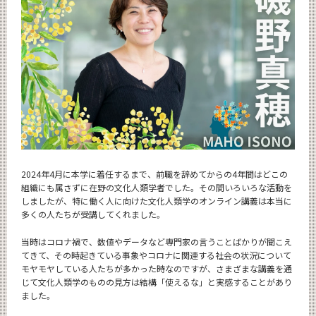
News
News 一覧
カテゴリ別
月別
イベントカレンダー
Event Calendar
2024年4月に本学に着任するまで、前職を辞めてからの4年間はどこの
組織にも属さずに在野の文化人類学者でした。その間いろいろな活動を
サイト構成
しましたが、特に働く人に向けた文化人類学のオンライン講義は本当に
多くの人たちが受講してくれました。
CLOSE
当時はコロナ禍で、数値やデータなど専門家の言うことばかりが聞こえ
てきて、その時起きている事象やコロナに関連する社会の状況について
モヤモヤしている人たちが多かった時なのですが、さまざまな講義を通
じて文化人類学のものの見方は結構「使えるな」と実感することがあり
ました。