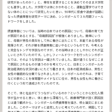
研究があったのか！」と、専攻を変更することを決めてそのまま大学院
にも進学しました。大学院では体にかかわること、運動生理学ではでき
ない体のことについて研究したいと思い、90年代に拒食や過食が話題に
なった摂食障害を研究テーマに決め、シンガポールで３カ月間フィール
ドワークをしました。
摂食障害については、当時の日本ではその原因について、母親の育て方
が原因であるとする、“母親原因説”が根強くありました。簡単にいう
と、母親が男性の真似をして外に働きに出たことで、本能である母性が
発揮されず、それが娘を摂食障害に追いやるというものです。今考える
と完全なトンデモ学説なのですが、その当時はまことしやかにそれが正
しいとされていたのです。しかしフィールドワークを行ったシンガポー
ルでは、そのような学説は一蹴されていました。国が違うとなぜここま
で原因とされるものが違うのかを考えていくと、日本とシンガポールの
政治経済的な状況の違いにたどり着きます。日本の経済成長は、男性と
女性の徹底的な分業でなされましたが、シンガポールのそれは、子育て
などの家のことを保育園やメイドなどに任せ、男性も女性も外に働きに
行くという形で達成されていたのです。
そこで、体と社会がどうつながっているのか？ということから文化人類
学が生かせると思い、体と食から深堀りして、医療専門家が説く原因説
とは違う観点から、シンガポールの摂食障害を描き、修士論文にまとめ
ました。このテーマはずっと追究したいと考えていたので、帰国して２
年ほど働いてから博士課程に進み、引き続き摂食障害について日本での