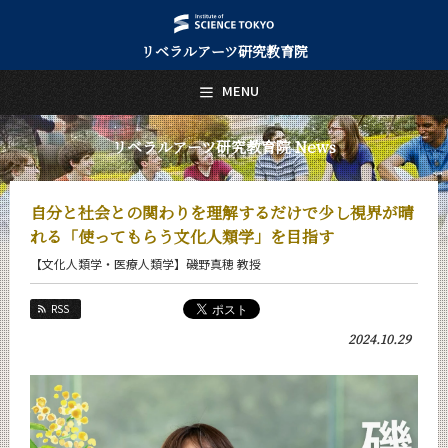
リベラルアーツ研究教育院
日本語
English
MENU
トップページ
Top Page
リベラルアーツ研究教育院 News
リベラルアーツ研究教育院について
About Us
自分と社会との関わりを理解するだけで少し視界が晴
教育
れる「使ってもらう文化人類学」を目指す
Education
【文化人類学・医療人類学】磯野真穂 教授
研究
Research
RSS
活動紹介
2024.10.29
Activities
教員紹介
faculty
リベラルアーツ研究教育院 News