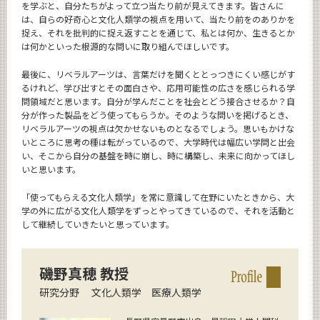
を学ぶと、自分たちがよって立つ当たり前が見えてきます。皆さんに
は、自らの好奇心と文化人類学の視点を用いて、当たり前をのありかを
捉え、それを批判的に捉え返すことを通じて、私とは何か、生きるとか
は何かといった根源的な問いに取り組んでほしいです。
最後に、リベラルアーツは、言葉だけを聞くととっつきにくい感じがす
るけれど、学び出すとその面白さや、応用可能性の広さを感じられる学
問領域だと思います。自分が学んだことを社会とどう接合させるか？自
分が作った製品をどう使ってもらうか。そのような問いを掲げるとき、
リベラルアーツの視点は欠かせないものとなるでしょう。思いもかけな
いところに思考の種は転がっているので、大学時代は幅広い学問と出会
い、そこから自分の基盤を時に崩し、時に構築し、未来に向かってほし
いと思います。
「使ってもらえる文化人類学」を常に意識して在野にいたときから、大
学の外に広がる文化人類学をずっとやってきているので、それを活動と
して継続していきたいと思っています。
磯野真穂 教授
研究分野 文化人類学 医療人類学