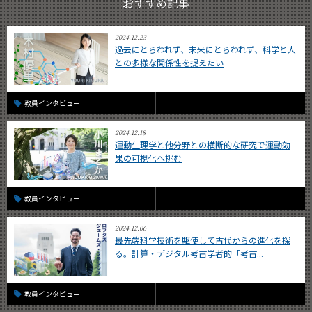
おすすめ記事
2024.12.23
過去にとらわれず、未来にとらわれず、科学と人
との多様な関係性を捉えたい
教員インタビュー
2024.12.18
運動生理学と他分野との横断的な研究で運動効
果の可視化へ挑む
教員インタビュー
2024.12.06
最先端科学技術を駆使して古代からの進化を探
る。計算・デジタル考古学者的「考古...
教員インタビュー