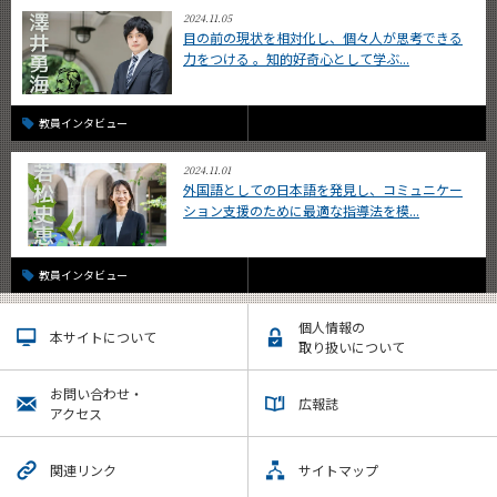
2024.11.05
目の前の現状を相対化し、個々人が思考できる
力をつける 。知的好奇心として学ぶ...
教員インタビュー
2024.11.01
外国語としての日本語を発見し、コミュニケー
ション支援のために最適な指導法を模...
教員インタビュー
個人情報の
本サイトについて
取り扱いについて
お問い合わせ・
広報誌
アクセス
関連リンク
サイトマップ