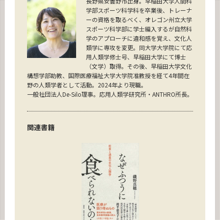
長野県安曇野市出身。早稲田大学人間科
学部スポーツ科学科を卒業後、トレーナ
ーの資格を取るべく、オレゴン州立大学
スポーツ科学部に学士編入するが自然科
学のアプローチに違和感を覚え、文化人
類学に専攻を変更。同大学大学院にて応
用人類学修士号、早稲田大学にて博士
（文学）取得。その後、早稲田大学文化
構想学部助教、国際医療福祉大学大学院准教授を経て4年間在
野の人類学者として活動。2024年より現職。
一般社団法人De-Silo理事。応用人類学研究所・ANTHRO所長。
関連書籍