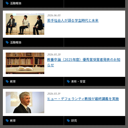
活動報告
2026.06.05
若手社会人が語る学生時代と未来
活動報告
2026.05.20
教養卒論（2025年度）優秀賞受賞者発表のお知
らせ
教育
表彰・受賞
2026.03.19
ヒュー・デフェランティ教授が最終講義を実施
教育
研究