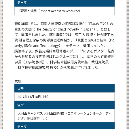
テーマ
「資源と貧困（Impact Access to Resource）」
特別講演1では、首都大学東京の阿部彩教授が「日本の子どもの
貧困の実態（The Reality of Child Poverty in Japan）」と題し
て、講演をしました。特別講演2では、東工大 環境・社会理工学
院 融合理工学系の阿部直也准教授が、「貧困とSDGsと技術（Po
verty, SDGs and Technology）」をテーマに講演しました。
講演終了後、教養先端科目履修者のグループによるポスター発表
から参加者の投票で選ばれたグループに対し、本学の大竹尚登副
学長（工学院 教授）、科学技術創成研究院の益一哉研究院長
（科学技術創成研究院 教授）から表彰が行われました。
第5回
日時
2017年11月18日（土）
場所
大岡山キャンパス 大岡山西9号館（コラボレーションルーム、ディ
ジタル多目的ホール）
テーマ