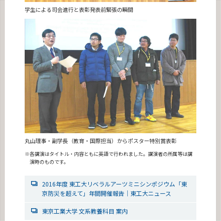
学生による司会進行と表彰発表前緊張の瞬間
丸山理事・副学長（教育・国際担当）からポスター特別賞表彰
※
各講演はタイトル・内容ともに英語で行われました。講演者の所属等は講
演時のものです。
2016年度 東工大リベラルアーツミニシンポジウム「東
京防災を超えて」年間開催報告｜東工大ニュース
東京工業大学 文系教養科目 案内