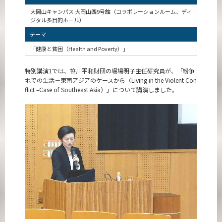
大岡山キャンパス 大岡山西9号館（コラボレーションルーム、ディ
ジタル多目的ホール）
テーマ
「健康と貧困（Health and Poverty）」
特別講演1では、笹川平和財団の堀場明子主任研究員が、「紛争
地での生活－東南アジアのケースから（Living in the Violent Con
flict –Case of Southeast Asia）」について講演しました。