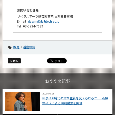
お問い合わせ先
リベラルアーツ研究教育院 文系教養事務
E-mail :
ilasym@ila.titech.ac.jp
Tel : 03-5734-7689
教育
活動報告
RSS
おすすめ記事
2026.06.26
科学はAI時代の資本主義を変えられるか ― 斎藤
幸平氏による特別講演を開催