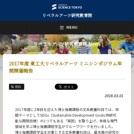
リベラルアーツ研究教育院
日本語
English
MENU
トップページ
Top Page
リベラルアーツ研究教育院 News
リベラルアーツ研究教育院について
About Us
2017年度 東工大リベラルアーツ ミニシンポジウム年
教育
間開催報告
Education
研究
RSS
Research
2018.03.01
活動紹介
Activities
2017年度に2年目を迎えた博士後期課程の文系教養科目では、年
間テーマとしてSDGs（Sustainable Development Goals:持続可
教員紹介
能な開発目標）の1つでもある「貧困」を取り上げ、多様な専門
faculty
領域を学ぶ博士後期課程学生がグループワークを行いました。
博士後期課程学生を対象とする文系教養科目は、最先端の研究の
リベラルアーツ研究教育院 News