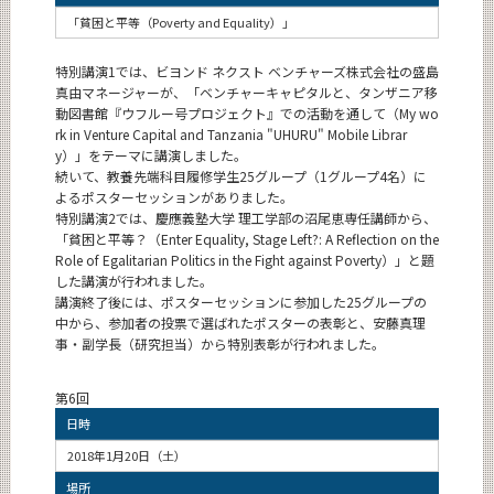
「貧困と平等（Poverty and Equality）」
特別講演1では、ビヨンド ネクスト ベンチャーズ株式会社の盛島
真由マネージャーが、「ベンチャーキャピタルと、タンザニア移
動図書館『ウフルー号プロジェクト』での活動を通して（My wo
rk in Venture Capital and Tanzania "UHURU" Mobile Librar
y）」をテーマに講演しました。
続いて、教養先端科目履修学生25グループ（1グループ4名）に
よるポスターセッションがありました。
特別講演2では、慶應義塾大学 理工学部の沼尾恵専任講師から、
「貧困と平等？（Enter Equality, Stage Left?: A Reflection on the
Role of Egalitarian Politics in the Fight against Poverty）」と題
した講演が行われました。
講演終了後には、ポスターセッションに参加した25グループの
中から、参加者の投票で選ばれたポスターの表彰と、安藤真理
事・副学長（研究担当）から特別表彰が行われました。
第6回
日時
2018年1月20日（土）
場所