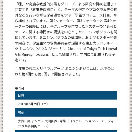
「種」や高度な教養的知識をグループによる研究や発表を通じて
News
共有する「教養先端科目」と、テーマの選定やプログラム等の検
討などを行いながら学会運営を学ぶ「学生プロデュース科目」か
News 一覧
ら構成されています。第2クォーター、第3クォーターと第4クォ
カテゴリ別
ーターの最終回には、各グループが作成したポスターの発表会と
テーマに関する専門家の講演を中心としたミニシンポジウムを開
月別
催しています。ミニシンポジウムの講演録、およびポスター発表
の内容は、学生主体の編集委員会が編纂する東工大リベラルアー
ツ ミニシンポジウム ジャーナル（Journal of Tokyo Tech Liberal
イベントカレンダー
Event Calendar
Arts Mini-symposium）として編纂され、学内にて配布される予
定です。
今年度の東工大リベラルアーツ ミニシンポジウムは、以下のと
おり第4回から第6回まで開催されました。
サイト構成
第4回
日時
CLOSE
2017年7月29日（土）
場所
大岡山キャンパス 大岡山西9号館（コラボレーションルーム、ディ
ジタル多目的ホール）