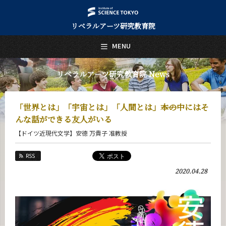
リベラルアーツ研究教育院
日本語
English
MENU
トップページ
Top Page
リベラルアーツ研究教育院 News
リベラルアーツ研究教育院について
About Us
「世界とは」「宇宙とは」「人間とは」――本の中にはそ
教育
んな話ができる友人がいる
Education
【ドイツ近現代文学】安德 万貴子 准教授
研究
Research
RSS
活動紹介
2020.04.28
Activities
教員紹介
faculty
リベラルアーツ研究教育院 News