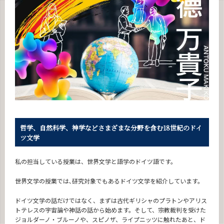
News
News 一覧
カテゴリ別
月別
イベントカレンダー
Event Calendar
哲学、自然科学、神学などさまざまな分野を含む
18世紀のドイ
ツ文学
サイト構成
私の担当している授業は、世界文学と語学のドイツ語です。
CLOSE
世界文学の授業では､研究対象でもあるドイツ文学を紹介しています。
ドイツ文学の話だけではなく、まずは古代ギリシャのプラトンやアリス
トテレスの宇宙論や神話の話から始めます。そして、宗教裁判を受けた
ジョルダーノ・ブルーノや、スピノザ、ライプニッツに触れたあと、ド