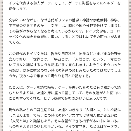
イツを代表する詩人ゲーテ、そして、ゲーテに影響を与えたヘルダーを
紹介します。
文学といいながら、なぜ古代ギリシャの哲学・神話や宗教裁判、神学、
宇宙論の話をするのか。「文学」は、時代や国や分野で分けてしまうと
その姿がわからなくなると考えているからです。ドイツ文学も、ヨーロ
ッパ文化の歴史を重層的に追いかけることではじめてその面白さがみえ
てくる。
この時代のドイツ文学は、哲学や自然科学、神学などさまざまな分野を
含んでおり、「世界とは」「宇宙とは」「人間とは」というテーマにつ
いて長々と議論するような記述が多く見られます。おそらくそういった
会話は、ほかに娯楽のない時代の普通の楽しみだったのではないでしょ
うか。夜みんなで集まって明かりを囲んで話をする。
たとえば、ゲーテを読む時も、ゲーテが書いたものだと有り難がって読
むというよりは、友達と床に座って話していて、その友達がふと面白い
ことを言ってくれた、という感覚で読むのがいいと思うんです。
現代の私たちの日常生活では、友達といきなり「人間とは」という話は
しませんよね。でも、この時代のドイツ文学では登場人物がお互いに
「人間とは」と議論しあう。そんな話ができる相手が本の中にはいる。
ものを考える時の話し相手がいる。ドイツ文学を、たとえばゲーテを、