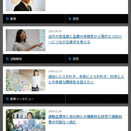
教育
研究
2025.10.31
古代の定住度と生業の多様性から現代エコロジ
ーにつながる接点を考える
活動報告
研究
2024.12.23
過去にとらわれず、未来にとらわれず、科学と人
との多様な関係性を捉えたい
教員インタビュー
2024.12.18
運動生理学と他分野との横断的な研究で運動効
果の可視化へ挑む