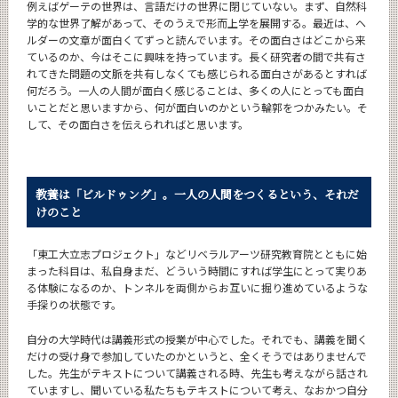
例えばゲーテの世界は、言語だけの世界に閉じていない。まず、自然科
学的な世界了解があって、そのうえで形而上学を展開する。最近は、ヘ
ルダーの文章が面白くてずっと読んでいます。その面白さはどこから来
ているのか、今はそこに興味を持っています。長く研究者の間で共有さ
れてきた問題の文脈を共有しなくても感じられる面白さがあるとすれば
何だろう。一人の人間が面白く感じることは、多くの人にとっても面白
いことだと思いますから、何が面白いのかという輪郭をつかみたい。そ
して、その面白さを伝えられればと思います。
教養は「ビルドゥング」。
一人の人間をつくるという、それだ
けのこと
「東工大立志プロジェクト」などリベラルアーツ研究教育院とともに始
まった科目は、私自身まだ、どういう時間にすれば学生にとって実りあ
る体験になるのか、トンネルを両側からお互いに掘り進めているような
手探りの状態です。
自分の大学時代は講義形式の授業が中心でした。それでも、講義を聞く
だけの受け身で参加していたのかというと、全くそうではありませんで
した。先生がテキストについて講義される時、先生も考えながら話され
ていますし、聞いている私たちもテキストについて考え、なおかつ自分