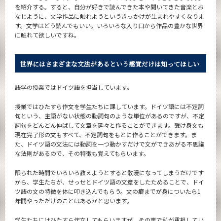
を紹介する。すると、自分が好きで読んできた本や聞いてきた音楽とお
なじように、文学作品に触れようというきっかけが生まれやすくなりま
す。文学はどう読んでもいい。いろいろな入り口から作品の豊かな世界
に触れて欲しいですね。
世界にはさまざまな文法があるという
感覚だけは知ってほしい
語学の授業ではドイツ語を担当しています。
授業ではひたすら作文を学生たちに課しています。ドイツ語には不定詞
句という、主語がない状態の動詞句のような単位があるのですが、不定
詞句をどんどん伸ばして文章を延々と作ることができます。受け身文も
現在完了形の文もすべて、不定詞句をもとに作ることができます。ま
た、ドイツ語の文法には動詞を一つ動かすだけで文ができあがる不思議
な法則があるので、その特徴も覚えてもらいます。
限られた時間でいろいろ教えようとすると散漫になってしまうだけです
から、学生たちが、せっせとドイツ語の文章をしたためることで、ドイ
ツ語の文の特徴を体に叩き込んでもらう。文の癖までが身についたら1
年間やっただけのことはあるかと思います。
学生たちにはひたすら作文してもらいますが、その裏で私が重視してい