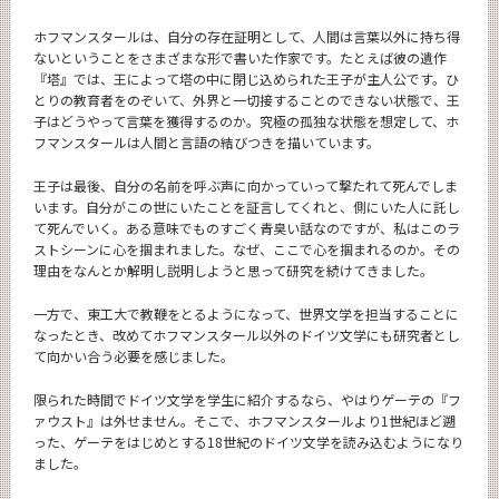
ホフマンスタールは、自分の存在証明として、人間は言葉以外に持ち得
ないということをさまざまな形で書いた作家です。たとえば彼の遺作
『塔』では、王によって塔の中に閉じ込められた王子が主人公です。ひ
とりの教育者をのぞいて、外界と一切接することのできない状態で、王
子はどうやって言葉を獲得するのか。究極の孤独な状態を想定して、ホ
フマンスタールは人間と言語の結びつきを描いています。
王子は最後、自分の名前を呼ぶ声に向かっていって撃たれて死んでしま
います。自分がこの世にいたことを証言してくれと、側にいた人に託し
て死んでいく。ある意味でものすごく青臭い話なのですが、私はこのラ
ストシーンに心を掴まれました。なぜ、ここで心を掴まれるのか。その
理由をなんとか解明し説明しようと思って研究を続けてきました。
一方で、東工大で教鞭をとるようになって、世界文学を担当することに
なったとき、改めてホフマンスタール以外のドイツ文学にも研究者とし
て向かい合う必要を感じました。
限られた時間でドイツ文学を学生に紹介するなら、やはりゲーテの『フ
ァウスト』は外せません。そこで、ホフマンスタールより1世紀ほど遡
った、ゲーテをはじめとする18世紀のドイツ文学を読み込むようになり
ました。