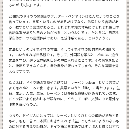
るのが「文法」です。
20世紀のドイツの思想家ヴァルター・ベンヤミンはこんなふうなことを
言っています。言葉というものがあるだけでなく、法律という言語があ
る、数学という言語があると。それぞれの知的体系にはそれぞれ独自の
言語体系があり独自の文法がある、というわけです。たとえば、自然科
学自体が一つの言語体系であり、思想体系である、というように。
文法というのはそれぞれの言語、そしてそれぞれの知的体系の法則で
す。いいかえれば世界観です。そして、外国語を学ぶというのは、違う
文法を学び、違う世界観を自分の中に入れることです。その感覚を知る
と、後戻りできなくなる、自分自身が変わってしまう。そんな瞬間を覚
えるはずです。
たとえば、ドイツ語の文章や会話では「レーベン Leben」という言葉が
よく思わぬところで出てきます。英語でいうと「life」に当たります。生
命、生活、人生、生涯。レーベンには多様な意味が込められています。
ドイツ語でよく使われる単語なのに、どうして一瞬、文脈の中で意外な
印象を受けるのか。
つまり、ドイツ人にとっては、レーベンというひとつの単語が意味する
もの、もし一言で日本語におきかえれば「生」としかいいようのないも
のに対する考えや距離が、ドイツ語と日本語ではずいぶんと違うはずな