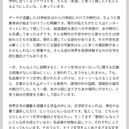
作中に出てくるファウストを、そんな「友達」と思って親しんでもらえ
るようにしたいな、と思っています。
ゲーテが活躍した18世紀半ばから19世紀にかけての時代は、ちょうど産
業革命が始まりかけていた時期です。現代の私たちがたとえばインター
ネットに対して感じている、加速度的な変化への不安感が、あの時代に
も共通してあったはずです。そんな時代の不安の中から発せられた18世
紀の人たちの言葉は、現代と通じている部分があります。その不安を読
み解くことで、人間がたどる歴史の可能性はもっと多くの選択肢があっ
たかもしれないと想像する。そんな並行世界を仮想体験するのが文学を
読む面白さでもあります。
一方、そんなふうに説明すると、ドイツ文学はヨーロッパに関する広範
な知識がないと読みにくい、と思われてしまうかもしれません。でも、
私自身がドイツ文学に惹かれたきっかけは、ストーリーもさることなが
ら、文章から立ち上がってくる景色や、建物の中の空間、雰囲気の描写
の魅力でした。もう一度、あの小説に出てきたあの場所に行きたい、と
思う自分の感覚を大事にして読んでいます。
世界文学の講義を受講する学生の中には、文学好きもいれば、単位が必
要で選択しただけ、というひともいるはずです。私としては、どちらの
ひとにもドイツ文学の面白さを伝えたい。そこでまず「普段どんなふう
にどんな本を読んでいるか」私自身の体験も話しつつ、それぞれにふり
かえってもらいます。そのうえで、ドイツ文学をふくめさまざまな文学