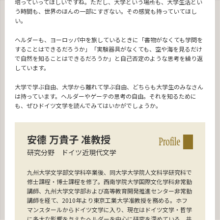
培っていってほしいですね。ただし、大学という場所も、大学生活とい
う時間も、世界のほんの一部にすぎない。その感覚も持っていてほし
い。
ヘルダーも、ヨーロッパ中を旅しているときに「書物がなくても学問を
することはできるだろうか」「実験器具がなくても、空や海を見るだけ
で自然を知ることはできるだろうか」と自己否定のような思考を繰り返
しています。
大学で学ぶ自由、大学から離れて学ぶ自由、どちらも大学生のみなさん
は持っています。ヘルダーやゲーテの思考の自由。それを知るために
も、ぜひドイツ文学を読んでみてはいかがでしょうか。
安德 万貴子 准教授
研究分野 ドイツ近現代文学
九州大学文学部文学科卒業後、同大学大学院人文科学研究科で
修士課程・博士課程を修了。西南学院大学国際文化学科非常勤
講師、九州大学文学部および高等教育開発推進センター非常勤
講師を経て、2010年より東京工業大学准教授を務める。ホフ
マンスタールからドイツ文学に入り、現在はドイツ文学・哲学
に多大な影響を与えたヘルダーを中心に研究を深めている。共