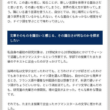
のです。この違いを感じ、知ることが、新しい言語を体得する面白さだ
と思います。その違いを知ってしまうと、世界の見え方が変わってしま
う。隣にいる違う言語を使う人と、自分とでは、同じ場所にいながら、
違う世界を見ているかもしれない。そんな面白くもおっかない感覚をぜ
ひ、ドイツ語を学ぶことで味わってほしい。
文章そのものを面白いと感じる、
その面白さが何なのかを探求
したい
私自身の最初の研究対象は、19世紀末から20世紀始めにかけてウィーン
で活躍したホフマンスタールという作家です。学部での授業でたまたま
彼のテキストに出会ったのがきっかけでした。
当時の私は文学少女だったわけでも、とりわけドイツが好きだったわけ
でもありませんでした。ドイツ語を選んだ理由も、自分の口から発声す
るとき、フランス語や優雅な中国語の音は想像できず、朴訥で硬いドイ
ツ語がちょうどいいかな、という消去法でした。ドイツ文学に進んだの
も、研究室の先輩方の雰囲気、場の空気がよかった。そんな素朴な理由
です。
それでも、たまたま授業で出会ったホフマンスタールの文学に惹かれま
した。