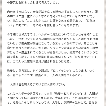
の研究とも照らし合わせて考えています。
内容だけではなく、自分が論を立てる時のお手本としても考えます。頭
の中では二重三重にいろんなことを考えているので、ものすごく忙し
い。先生にも「ここはわからん」と頭を抱える瞬間があり、「どう思
う？」と聞かれ、一緒に考えを出し合うこともあります。
今学期の世界文学では、ヘルダーの彫刻についてのエッセイを紹介しま
した。古代ギリシャのような彫刻を現代の人がつくることはもうあり得
ないという喪失感が前提になっているエッセイなのですが、同じことを
自分も思うときがある。例えば、クラシック音楽のような音楽がこの世
界にもう一度生まれてくることがあるのかとか、授業でそういうふうな
話を重ねて話す。すると授業の最後に書いてもらう「振り返りシート」
に、力の入った感想や意見が記されるようになる。
教養という言葉は、ドイツ語だと「ビルドゥング」になります。つく
る、育てることです。教養とは、一人の人間をつくること。
「人間は生を終えるまではまだ人間ではない」
これはヘルダーの言葉です。つまり「教養＝ビルドゥング」は、人間が
人間になっていく過程だと思います。大学もまた、その過程のひとつで
す。授業もさらにそのひとつです。大学という過程を生かして、自らを