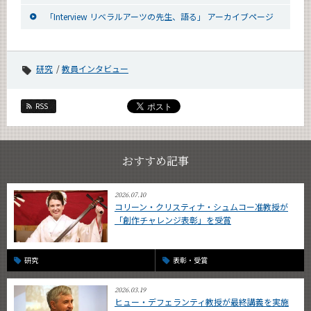
「Interview リベラルアーツの先生、語る」 アーカイブページ
研究
教員インタビュー
RSS
おすすめ記事
2026.07.10
コリーン・クリスティナ・シュムコー准教授が
「創作チャレンジ表彰」を受賞
研究
表彰・受賞
2026.03.19
ヒュー・デフェランティ教授が最終講義を実施