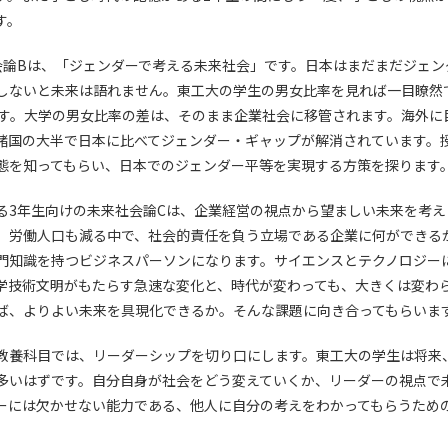
す。
会論Bは、「ジェンダーで考える未来社会」です。日本はまだまだジェン
しないと未来は語れません。東工大の学生の男女比率を見れば一目瞭然
です。大学の男女比率の差は、そのまま企業社会に移管されます。海外に
諸国の大半で日本に比べてジェンダー・ギャップが解消されています。
態を知ってもらい、日本でのジェンダー平等を実現する方策を探ります
る3年生向けの未来社会論Cは、企業経営の視点から望ましい未来を考え
、労働人口も減る中で、社会的責任を負う立場である企業に何ができる
門知識を持つビジネスパーソンになります。サイエンスとテクノロジー
学技術文明がもたらす急速な変化と、時代が変わっても、大きくは変わ
ば、よりよい未来を具現化できるか。そんな課題に向き合ってもらいま
教養科目では、リーダーシップを切り口にします。東工大の学生は将来
多いはずです。自分自身が社会をどう変えていくか、リーダーの視点で
ーには欠かせない能力である、他人に自分の考えをわかってもらうため