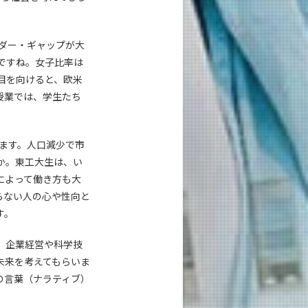
ダー・ギャップが大
ですね。女子比率は
目を向けると、欧米
授業では、学生たち
。
ます。人口減少で市
か。東工大生は、い
によって働き方も大
らない人の心や性向と
す。
、企業経営や科学技
未来を考えてもらいま
の言葉（ナラティブ）