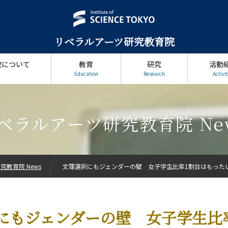
リベラルアーツ研究教育院
院について
教育
研究
活動
Education
Research
Activit
ベラルアーツ研究教育院 Ne
教育院 News
文理選択にもジェンダーの壁 女子学生比率1割台はもった
にもジェンダーの壁 女子学生比