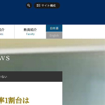
サイト構成
日本語
紹介
教員紹介
ies
Faculty
English
ws
いない
率1割台は