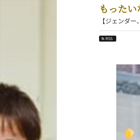
教育
もったい
研究
【ジェンダー
活動紹介
RSS
教員紹介
リベラルアーツ研究教育院 News
News 一覧
カテゴリ別
月別
イベントカレンダー