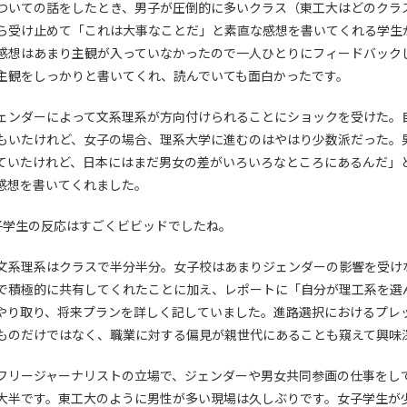
ついての話をしたとき、男子が圧倒的に多いクラス（東工大はどのクラ
ら受け止めて「これは大事なことだ」と素直な感想を書いてくれる学生
感想はあまり主観が入っていなかったので一人ひとりにフィードバック
主観をしっかりと書いてくれ、読んでいても面白かったです。
ェンダーによって文系理系が方向付けられることにショックを受けた。
もいたけれど、女子の場合、理系大学に進むのはやはり少数派だった。
ていたけれど、日本にはまだ男女の差がいろいろなところにあるんだ」
感想を書いてくれました。
子学生の反応はすごくビビッドでしたね。
文系理系はクラスで半分半分。女子校はあまりジェンダーの影響を受け
で積極的に共有してくれたことに加え、レポートに「自分が理工系を選
やり取り、将来プランを詳しく記していました。進路選択におけるプレ
ものだけではなく、職業に対する偏見が親世代にあることも窺えて興味
フリージャーナリストの立場で、ジェンダーや男女共同参画の仕事をし
大半です。東工大のように男性が多い現場は久しぶりです。女子学生が