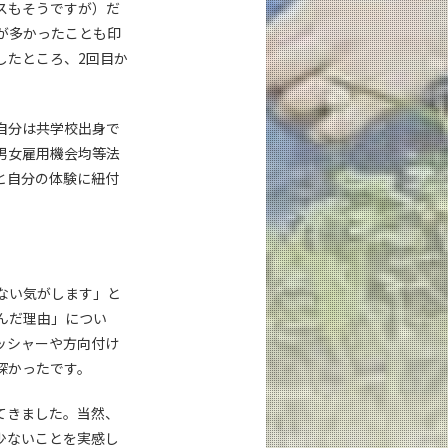
スもそうですが）だ
が多かったことも印
したところ、2回目か
自分は共学校出身で
男女雇用機会均等法
と自分の体験に紐付
ない気がします」と
んだ理由」につい
ッシャーや方向付け
深かったです。
てきました。当然、
少ないことを実感し