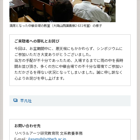
満席となった中継会場の教室（大岡山西講義棟2 631号室）の様子
ご来聴者への御礼とお詫び
今回は、お盆期間中に、悪天候にもかかわらず、シンポジウムに
ご参加いただき大変ありがとうございました。
当方の手配が不十分であったため、入場するまでに雨の中を長時
間お並び頂き、多くの方に中継会場での不十分な環境でご参加い
ただかざるを得ない状況となってしまいました。誠に申し訳なく
心よりお詫びを申し上げます。
平凡社
お問い合わせ先
リベラルアーツ研究教育院 文系教養事務
E-mail :
ilasym@ila.titech.ac.jp