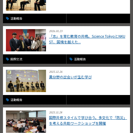
活動報告
2026.01.23
「志」を育む教育の共鳴。Science TokyoとNKU
ST、国境を越えた...
国際交流
活動報告
2025.12.26
異分野の出会いが生む学び
活動報告
2025.11.28
国際共修スタイルで学び合う。多文化で「防災」
を考える共助ワークショップを開催