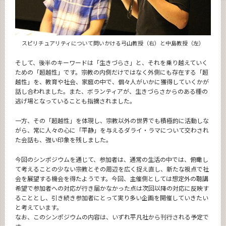
スピリチュアリティについて問いかける弓山教授（右）と中島教授（左）
そして、後半のキーワードは「生きづらさ」と、それを乗り越えていく
ための「超越性」です。宗教の内側だけではなく外側にも存在する「超
越性」を、教育や社会、家庭の中で、個々人がいかに獲得していくかが
話し合われました。また、ボランティアが、生きづらさからのある種の
逃げ場となっていることも指摘されました。
一方、その「超越性」を体現し、宗教以外の世界でも積極的に活動しな
がら、常に人々の心に「平静」を与えるダライ・ラマについて交わされ
た会話も、強い印象を残しました。
今回のシンポジウムを通じて、参加者は、通常の生活の中では、俯瞰し
て考えることの少ない宗教とその周辺を広く捉え直し、新たな視点で社
会を展望する機会を得たようです。今回、主催側としては想定外の聴講
希望で参加者への対応が行き届かなかった点は次回以降の対応に反映す
ることとし、引き続き参加者にとって実り多い企画を開催していきたい
と考えています。
なお、このシンポジウムの内容は、いずれ平凡社から刊行される予定で