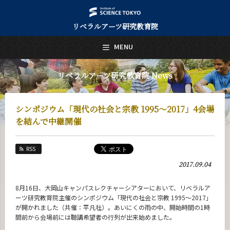
リベラルアーツ研究教育院
日本語
English
MENU
トップページ
Top Page
リベラルアーツ研究教育院 News
リベラルアーツ研究教育院について
About Us
シンポジウム「現代の社会と宗教 1995～2017」4会場
教育
を結んで中継開催
Education
研究
RSS
Research
2017.09.04
活動紹介
Activities
8月16日、大岡山キャンパスレクチャーシアターにおいて、リベラルア
ーツ研究教育院主催のシンポジウム「現代の社会と宗教 1995～2017」
教員紹介
が開かれました（共催：平凡社）。あいにくの雨の中、開始時間の1時
faculty
間前から会場前には聴講希望者の行列が出来始めました。
リベラルアーツ研究教育院 News