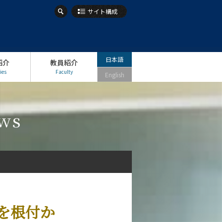
サイト構成
日本語
紹介
教員紹介
ies
Faculty
English
ws
を根付か