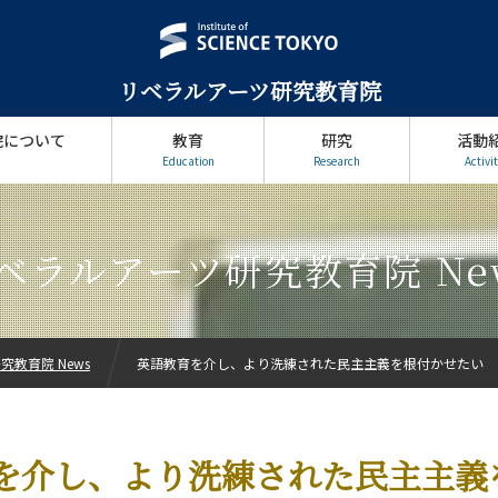
リベラルアーツ研究教育院
院について
教育
研究
活動
Education
Research
Activit
ベラルアーツ研究教育院 Ne
教育院 News
英語教育を介し、より洗練された民主主義を根付かせたい
を介し、より洗練された民主主義