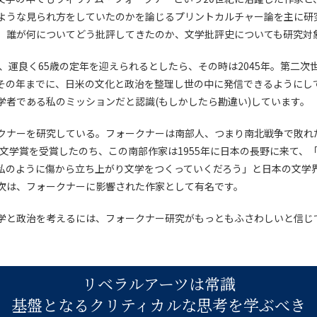
ような見られ方をしていたのかを論じるプリントカルチャー論を主に研
、誰が何についてどう批評してきたのか、文学批評史についても研究対
で、運良く65歳の定年を迎えられるとしたら、その時は2045年。第二次
その年までに、日米の文化と政治を整理し世の中に発信できるようにし
学者である私のミッションだと認識(もしかしたら勘違い)しています。
クナーを研究している。フォークナーは南部人、つまり南北戦争で敗れ
ル文学賞を受賞したのち、この南部作家は1955年に日本の長野に来て、
私のように傷から立ち上がり文学をつくっていくだろう」と日本の文学
次は、フォークナーに影響された作家として有名です。
学と政治を考えるには、フォークナー研究がもっともふさわしいと信じ
リベラルアーツは常識
基盤となるクリティカルな思考を学ぶべき