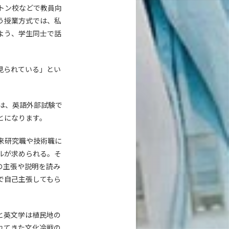
トン校などで教員向
う授業方式では、私
よう、学生同士で話
見られている」とい
は、英語外部試験で
とになります。
来研究職や技術職に
ルが求められる。そ
の主張や説明を読み
で自己主張してもら
と英文学は植民地の
れてきた文化冷戦の