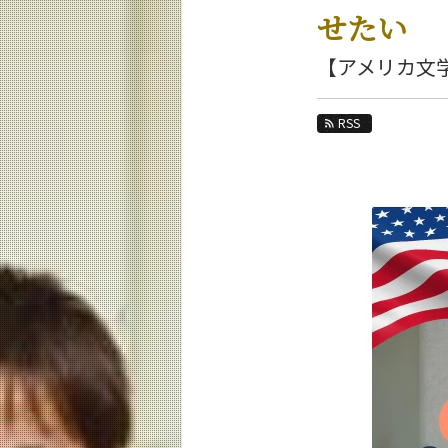
教育
せたい
研究
【アメリカ文学
活動紹介
RSS
教員紹介
リベラルアーツ研究教育院 News
News 一覧
カテゴリ別
月別
イベントカレンダー