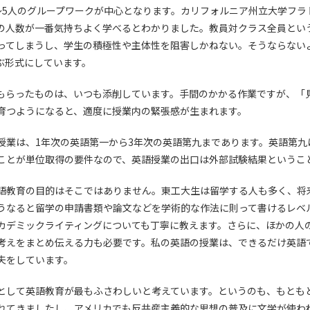
～5人のグループワークが中心となります。カリフォルニア州立大学フラ
の人数が一番気持ちよく学べるとわかりました。教員対クラス全員とい
ってしまうし、学生の積極性や主体性を阻害しかねない。そうならない
ぶ形式にしています。
もらったものは、いつも添削しています。手間のかかる作業ですが、「
育つようになると、適度に授業内の緊張感が生まれます。
授業は、1年次の英語第一から3年次の英語第九まであります。英語第九
ことが単位取得の要件なので、英語授業の出口は外部試験結果というこ
語教育の目的はそこではありません。東工大生は留学する人も多く、将
うなると留学の申請書類や論文などを学術的な作法に則って書けるレベ
カデミックライティングについても丁寧に教えます。さらに、ほかの人
考えをまとめ伝える力も必要です。私の英語の授業は、できるだけ英語
夫をしています。
として英語教育が最もふさわしいと考えています。というのも、もとも
れてきましたし、アメリカでも反共産主義的な思想の普及に文学が使わ