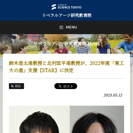
リベラルアーツ研究教育院
日本語
English
MENU
トップページ
Top Page
リベラルアーツ研究教育院 News
リベラルアーツ研究教育院について
About Us
鈴木悠太准教授と北村匡平准教授が、2022年度「東工
教育
大の星」支援【STAR】に決定
Education
研究
RSS
Research
2023.05.12
活動紹介
Activities
教員紹介
faculty
リベラルアーツ研究教育院 News