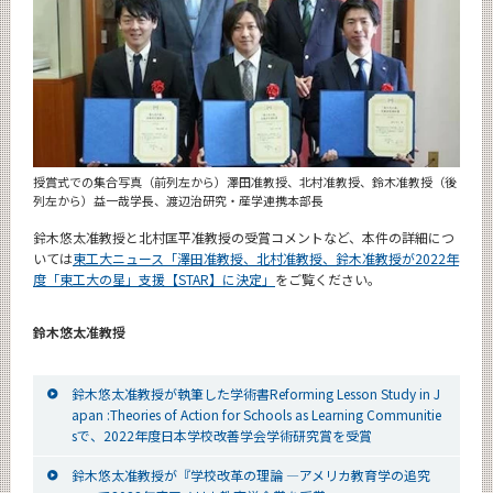
授賞式での集合写真（前列左から）澤田准教授、北村准教授、鈴木准教授（後
列左から）益一哉学長、渡辺治研究・産学連携本部長
鈴木悠太准教授と北村匡平准教授の受賞コメントなど、本件の詳細につ
いては
東工大ニュース「澤田准教授、北村准教授、鈴木准教授が2022年
度「東工大の星」支援【STAR】に決定」
をご覧ください。
鈴木悠太准教授
鈴木悠太准教授が執筆した学術書Reforming Lesson Study in J
apan :Theories of Action for Schools as Learning Communitie
sで、2022年度日本学校改善学会学術研究賞を受賞
鈴木悠太准教授が『学校改革の理論 ―アメリカ教育学の追究