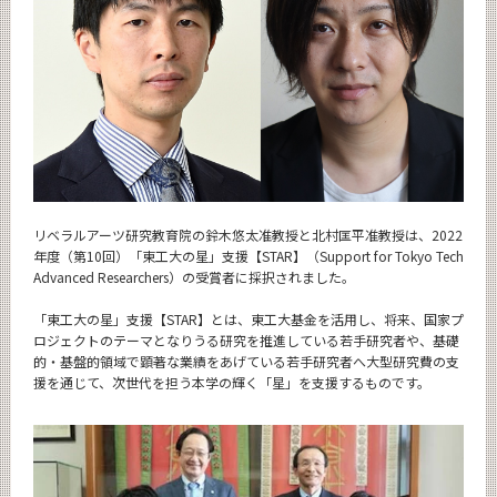
News
News 一覧
カテゴリ別
月別
イベントカレンダー
Event Calendar
リベラルアーツ研究教育院の鈴木悠太准教授と北村匡平准教授は、2022
年度（第10回）「東工大の星」支援【STAR】（Support for Tokyo Tech
Advanced Researchers）の受賞者に採択されました。
サイト構成
「東工大の星」支援【STAR】とは、東工大基金を活用し、将来、国家プ
ロジェクトのテーマとなりうる研究を推進している若手研究者や、基礎
的・基盤的領域で顕著な業績をあげている若手研究者へ大型研究費の支
CLOSE
援を通じて、次世代を担う本学の輝く「星」を支援するものです。