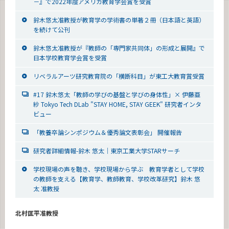
－』で2022年度アメリカ教育学会賞を受賞
鈴木悠太准教授が教育学の学術書の単著２冊（日本語と英語）
を続けて公刊
鈴木悠太准教授が『教師の「専門家共同体」の形成と展開』で
日本学校教育学会賞を受賞
リベラルアーツ研究教育院の「横断科目」が東工大教育賞受賞
#17 鈴木悠太「教師の学びの基盤と学びの身体性」× 伊藤亜
紗 Tokyo Tech DLab "STAY HOME, STAY GEEK" 研究者インタ
ビュー
「教養卒論シンポジウム＆優秀論文表彰会」 開催報告
研究者詳細情報-鈴木 悠太｜東京工業大学STARサーチ
学校現場の声を聴き、学校現場から学ぶ 教育学者として学校
の教師を支える【教育学、教師教育、学校改革研究】鈴木 悠
太 准教授
北村匡平准教授