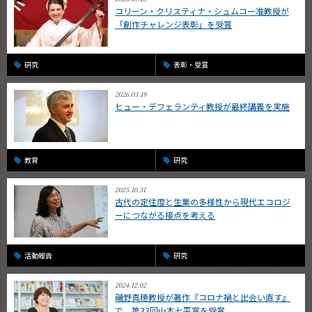
コリーン・クリスティナ・シュムコー准教授が
「創作チャレンジ表彰」を受賞
研究
表彰・受賞
2026.03.19
ヒュー・デフェランティ教授が最終講義を実施
教育
研究
2025.10.31
古代の定住度と生業の多様性から現代エコロジ
ーにつながる接点を考える
活動報告
研究
2024.12.02
磯野真穂教授が著作『コロナ禍と出会い直す』
で、第33回山本七平賞を受賞