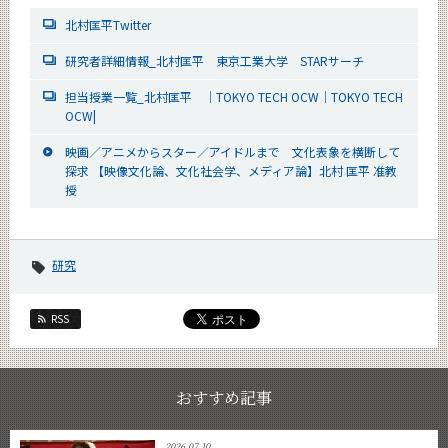
北村匡平Twitter
研究者詳細情報_北村匡平 東京工業大学 STARサーチ
担当授業一覧_北村匡平 ｜TOKYO TECH OCW｜TOKYO TECH
OCW|
映画／アニメからスター／アイドルまで 文化表象を横断して
探求 【映像文化論、文化社会学、メディア論】北村 匡平 准教
授
研究
RSS
おすすめ記事
2026.07.10