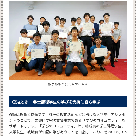
News
News 一覧
カテゴリ別
月別
イベントカレンダー
Event Calendar
サイト構成
認定証を手にした学生たち
GSAとは ―学士課程学生の学びを支援し自ら学ぶ―
CLOSE
GSAは教員と協働で学士課程の教育活動などに携わる大学院生アシスタ
ントのことで、文部科学省の支援事業である「学びのコミュニティ」を
サポートします。「学びのコミュニティ」は、構成員の学士課程学生、
大学院生、教職員が相互に学びあうことを目指しており、その中で、GS