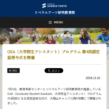
リベラルアーツ研究教育院
日本語
English
MENU
トップページ
Top Page
リベラルアーツ研究教育院 News
リベラルアーツ研究教育院について
About Us
GSA（大学院生アシスタント）プログラム 第4回認定
教育
証授与式を開催
Education
研究
RSS
Research
2018.11.01
活動紹介
Activities
7月3日、教育革新センターとリベラルアーツ研究教育院が推進している
GSA（Graduate Student Assistant、大学院生アシスタント）プログラム
教員紹介
の4回目となる認定証授与式が、大岡山キャンパス西9号館にて開催され
faculty
ました。
リベラルアーツ研究教育院 News