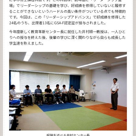
場」でリーダーシップの基礎を学び、好成績を修得していないと履修す
ることができないというハードルの高い条件がついている点でも特徴的
です。今回は、この「リーダーシップアドバンス」で好成績を修得した
24名のうち、出席者13名にGSA-F認定証が授与されました。
今年度新しく教育革新センター長に就任した井村順一教授は、一人ひと
りへの授与を終えた後、後輩の学びに深く関わりながら自らも成長した
学生達を称えました。
祝辞を述べる井村センター長