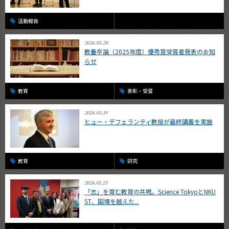
活動報告
2026.05.20
教養卒論（2025年度）優秀賞受賞者発表のお知
らせ
教育
表彰・受賞
2026.03.19
ヒュー・デフェランティ教授が最終講義を実施
教育
研究
2026.01.23
「志」を育む教育の共鳴。Science TokyoとNKU
ST、国境を越えた...