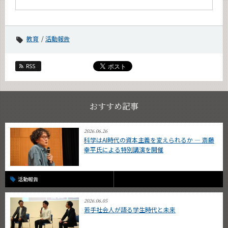
教育
活動報告
RSS
おすすめ記事
2026.06.26
科学はAI時代の資本主義を変えられるか ― 斎藤
幸平氏による特別講演を開催
活動報告
2026.06.05
若手社会人が語る学生時代と未来