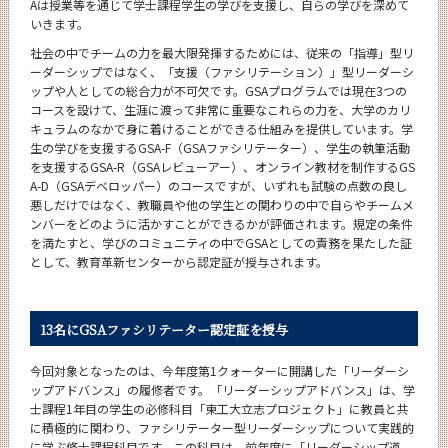
Aは授業等を通じて学士課程学生の学びを支援し、自らの学びを深めて
いきます。
社会の中でチームの力を最大限発揮するためには、従来の「指導」型リ
ーダーシップではなく、「支援（ファシリテーション）」型リーダーシ
ップや人としての総合力が不可欠です。GSAプログラムでは現在3つの
コースを設けて、生涯に渡って非常に重要なこれらの力を、大学のカリ
キュラムのなかで身に着けることができる仕組みを提供しています。学
生の学びを支援するGSA-F（GSAファシリテーター）、学生の執筆活動
を支援するGSA-R（GSAレビューアー）、オンライン教材を制作するGS
A-D（GSAデベロッパー）のコースですが、いずれも試験の点数の良し
悪しだけではなく、教職員や他の学生との関わりの中で自らやチームメ
ンバーをどのように活かすことができるかが評価されます。規定の条件
を満たすと、学びのコミュニティの中でGSAとしての責務を果たした証
として、教育革新センターから認定証が授与されます。
13名にGSAファシリテーター認定証を授与
今回対象となったのは、今年度第1クォーターに開講した「リーダーシ
ップアドバンス」の履修者です。「リーダーシップアドバンス」は、学
士課程1年目の学生の必修科目「東工大立志プロジェクト」に教員と共
に積極的に関わり、ファシリテーター型リーダーシップについて実践的
に学ぶ修士課程科目です。この科目は、前年度に「リーダーシップ道