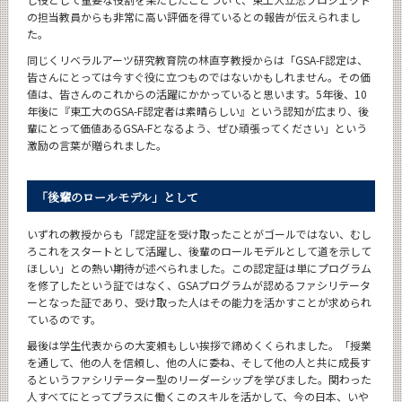
の担当教員からも非常に高い評価を得ているとの報告が伝えられまし
た。
同じくリベラルアーツ研究教育院の林直亨教授からは「GSA-F認定は、
皆さんにとっては今すぐ役に立つものではないかもしれません。その価
値は、皆さんのこれからの活躍にかかっていると思います。5年後、10
年後に『東工大のGSA-F認定者は素晴らしい』という認知が広まり、後
輩にとって価値あるGSA-Fとなるよう、ぜひ頑張ってください」という
激励の言葉が贈られました。
「後輩のロールモデル」として
いずれの教授からも「認定証を受け取ったことがゴールではない、むし
ろこれをスタートとして活躍し、後輩のロールモデルとして道を示して
ほしい」との熱い期待が述べられました。この認定証は単にプログラム
を修了したという証ではなく、GSAプログラムが認めるファシリテータ
ーとなった証であり、受け取った人はその能力を活かすことが求められ
ているのです。
最後は学生代表からの大変頼もしい挨拶で締めくくられました。「授業
を通して、他の人を信頼し、他の人に委ね、そして他の人と共に成長す
るというファシリテーター型のリーダーシップを学びました。関わった
人すべてにとってプラスに働くこのスキルを活かして、今の日本、いや