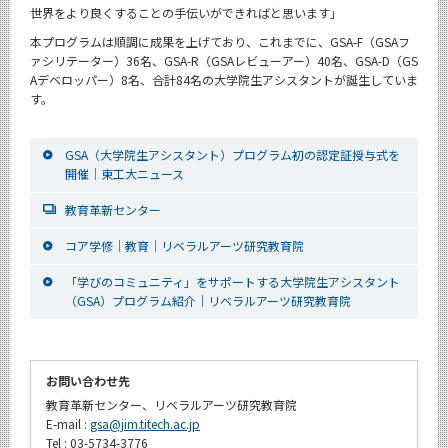
世界をより良くすることの手伝いができればと思います」
本プログラムは順調に成果を上げており、これまでに、GSA-F（GSAフ
ァシリテーター）36名、GSA-R（GSAレビューアー）40名、GSA-D（GS
Aデベロッパー）8名、合計84名の大学院生アシスタントが誕生していま
す。
GSA（大学院生アシスタント）プログラム初の認定証授与式を
開催｜東工大ニュース
教育革新センター
コア学修｜教育｜リベラルアーツ研究教育院
「学びのコミュニティ」をサポートする大学院生アシスタント
（GSA）プログラム紹介｜リベラルアーツ研究教育院
お問い合わせ先
教育革新センター、リベラルアーツ研究教育院
E-mail :
gsa@jim.titech.ac.jp
Tel : 03-5734-3776