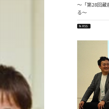
教育
～「第28回
る～
研究
活動紹介
RSS
教員紹介
リベラルアーツ研究教育院 News
News 一覧
カテゴリ別
月別
イベントカレンダー