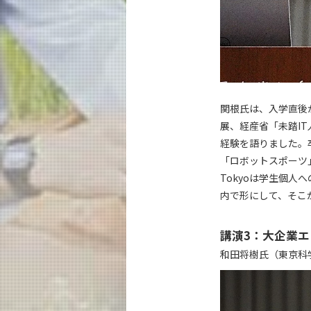
関根氏は、入学直後
展、経産省「未踏I
経験を語りました。
「ロボットスポーツ」
Tokyoは学生個
内で形にして、そこ
講演3：大企業エ
和田将樹氏（東京科