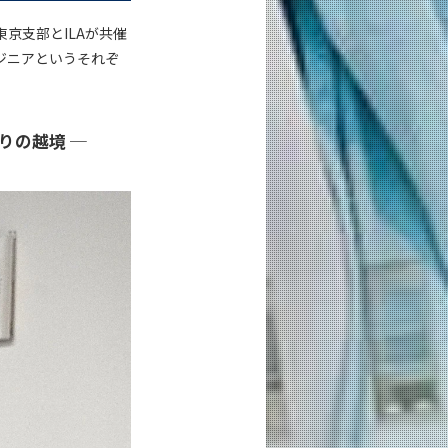
京支部とILAが共催
ジニアというそれぞ
。
くりの越境 ─