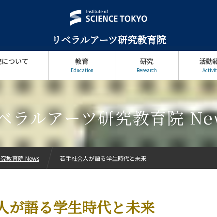
リベラルアーツ研究教育院
院について
教育
研究
活動
Education
Research
Activit
ベラルアーツ研究教育院 Ne
教育院 News
若手社会人が語る学生時代と未来
人が語る学生時代と未来