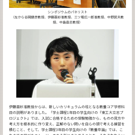
シンポジウムのパネリスト
（左から谷岡健彦教授、伊藤亜紗准教授、三ツ堀広一郎准教授、中野民夫教
授、中島岳志教授）
伊藤亜紗准教授からは、新しいカリキュラムの柱となる教養コア学修科
目の説明がありました。「学士課程1年目の学生向けの『東工大立志プ
ロジェクト』では、入試に合格するための受験勉強から、ものの見方や
考え方を根本的に作り変え、正解のない問いを自らの頭で考える練習を
積むこと、そして、学士課程3年目の学生向けの『教養卒論』では、こ