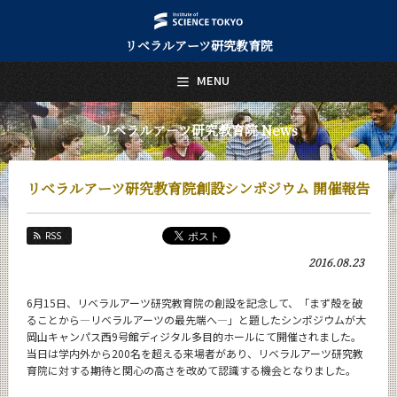
リベラルアーツ研究教育院
日本語
English
MENU
トップページ
Top Page
リベラルアーツ研究教育院 News
リベラルアーツ研究教育院について
About Us
リベラルアーツ研究教育院創設シンポジウム 開催報告
教育
Education
RSS
研究
2016.08.23
Research
活動紹介
6月15日、リベラルアーツ研究教育院の創設を記念して、「まず殻を破
Activities
ることから―リベラルアーツの最先端へ―」と題したシンポジウムが大
岡山キャンパス西9号館ディジタル多目的ホールにて開催されました。
教員紹介
当日は学内外から200名を超える来場者があり、リベラルアーツ研究教
faculty
育院に対する期待と関心の高さを改めて認識する機会となりました。
リベラルアーツ研究教育院 News