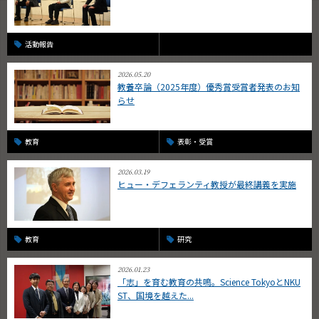
活動報告
2026.05.20
教養卒論（2025年度）優秀賞受賞者発表のお知
らせ
教育
表彰・受賞
2026.03.19
ヒュー・デフェランティ教授が最終講義を実施
教育
研究
2026.01.23
「志」を育む教育の共鳴。Science TokyoとNKU
ST、国境を越えた...