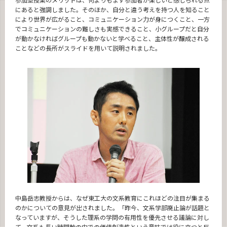
にあると強調しました。そのほか、自分と違う考えを持つ人を知ること
により世界が広がること、コミュニケーション力が身につくこと、一方
でコミュニケーションの難しさも実感できること、小グループだと自分
が動かなければグループも動かないと学べること、主体性が醸成される
ことなどの長所がスライドを用いて説明されました。
中島岳志教授からは、なぜ東工大の文系教育にこれほどの注目が集まる
のかについての意見が出されました。「昨今、文系学部廃止論が話題と
なっていますが、そうした理系の学問の有用性を優先させる議論に対し
て、文系も長い時間軸の中での価値創造性という意味では役に立つと反