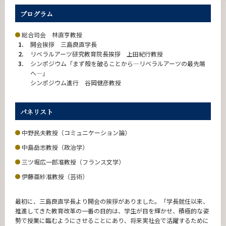
News
プログラム
News 一覧
総合司会 林直亨教授
1.
カテゴリ別
開会挨拶 三島良直学長
2.
リベラルアーツ研究教育院長挨拶 上田紀行教授
月別
3.
シンポジウム「まず殻を破ることから―リベラルアーツの最先端
へ―」
シンポジウム進行 谷岡健彦教授
イベントカレンダー
Event Calendar
パネリスト
中野民夫教授（コミュニケーション論）
サイト構成
中島岳志教授（政治学）
三ツ堀広一郎准教授（フランス文学）
CLOSE
伊藤亜紗准教授（芸術）
最初に、三島良直学長より開会の挨拶がありました。「学長就任以来、
推進してきた教育改革の一番の目的は、学生が目を輝かせ、積極的な姿
勢で授業に臨むようにさせることにあり、将来実社会で活躍するために