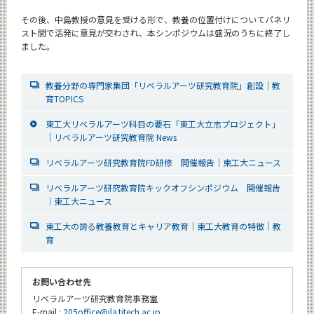
その後、中島教授の意見を受ける形で、教養の位置付けについてパネリ
スト間で活発に意見が交わされ、本シンポジウムは盛況のうちに終了し
ました。
教養分野の専門家集団「リベラルアーツ研究教育院」創設｜教
育TOPICS
東工大リベラルアーツ科目の要石「東工大立志プロジェクト」
｜リベラルアーツ研究教育院 News
リベラルアーツ研究教育院FD研修 開催報告｜東工大ニュース
リベラルアーツ研究教育院キックオフシンポジウム 開催報告
｜東工大ニュース
東工大の誇る教養教育とキャリア教育｜東工大教育の特徴｜教
育
お問い合わせ先
リベラルアーツ研究教育院事務室
E-mail :
205office@ila.titech.ac.jp