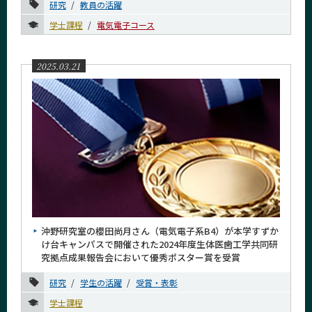
研究
教員の活躍
学士課程
電気電子コース
2025.03.21
沖野研究室の櫻田尚月さん（電気電子系B4）が本学すずか
け台キャンパスで開催された2024年度生体医歯工学共同研
究拠点成果報告会において優秀ポスター賞を受賞
研究
学生の活躍
受賞・表彰
学士課程