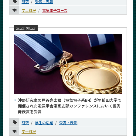
研究
受賞・表彰
学士課程
電気電子コース
2025.08.25
沖野研究室の戸谷亮太君（電気電子系B4）が早稲田大学で
開催された電気学会東京支部カンファレンスにおいて優秀
発表賞を受賞
研究
学生の活躍
受賞・表彰
学士課程