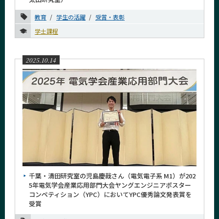
教育
学生の活躍
受賞・表彰
サイト構成
学士課程
学内向け情報
2025.10.14
系詳細情報
CLOSE
千葉・清田研究室の児島慶哉さん（電気電子系 M1）が202
5年電気学会産業応用部門大会ヤングエンジニアポスター
コンペティション（YPC）においてYPC優秀論文発表賞を
受賞