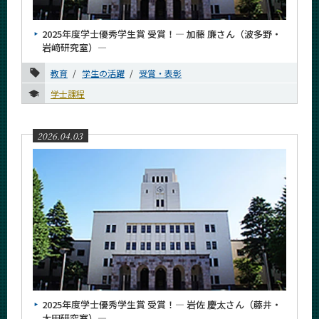
News
2025年度学士優秀学生賞 受賞！― 加藤 廉さん（波多野・
News 一覧
岩﨑研究室）―
カテゴリ別
教育
学生の活躍
受賞・表彰
課程別
学士課程
学士課程
電気電子コース
2026.04.03
エネルギー・情報コース
ライフエンジニアリングコース
人間医療科学技術コース
原子核工学コース
月別
イベントカレンダー
Event Calendar
2025年度学士優秀学生賞 受賞！― 岩佐 慶太さん（藤井・
太田研究室）―