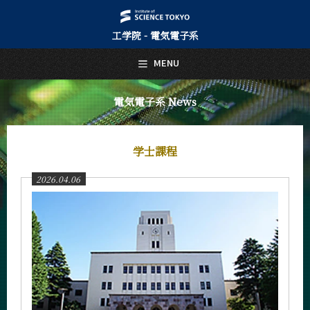
工学院 - 電気電子系
日本語
English
MENU
トップページ
Top Page
電気電子系 News
電気電子系について
About Us
学士課程
教育
Education
2026.04.06
教員・研究室
Faculty and Laboratories
未来
Future
入学案内
Admissions
電気電子系 News