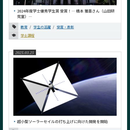
2024年度学士優秀学生賞 受賞！― 橋本 雅喜さん（山田研
究室）―
教育
学生の活躍
受賞・表彰
学士課程
2025.03.25
超小型ソーラーセイルの打ち上げに向けた開発を開始