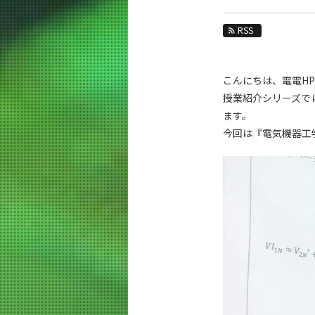
教育
RSS
教員・研究室
未来
こんにちは、電電H
入学案内
授業紹介シリーズで
ます。
電気電子系 News
今回は『電気機器工
News 一覧
カテゴリ別
課程別
月別
イベントカレンダー