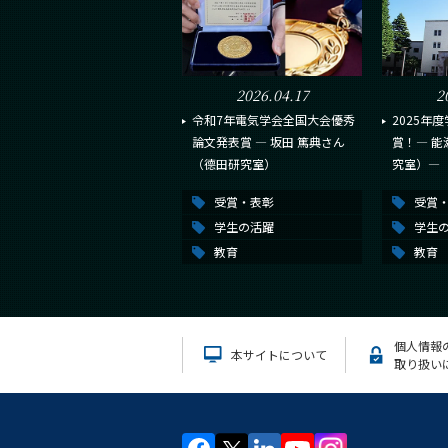
2026.04.17
2
令和7年電気学会全国大会優秀
2025年
論文発表賞 ― 坂田 篤典さん
賞！― 能
（德田研究室）
究室）―
受賞・表彰
受賞
学生の活躍
学生
教育
教育
個人情報
本サイトについて
取り扱い