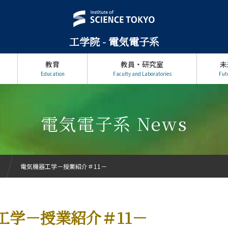
工学院 - 電気電子系
教育
教員・研究室
未
Education
Faculty and Laboratories
Fut
電気電子系 News
電気機器工学－授業紹介＃11－
工学－授業紹介＃11－