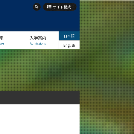
サイト構成
日本語
来
入学案内
ure
Admissions
English