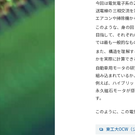
今回は電気電子系の
送電線の三相交流を
エアコンや掃除機か
このような、身の回
目指して、それぞれ
では最も一般的なも
また、構造を理解す
かを実際に計算でき
自動車用モータの研
組み込まれているか
例えば、ハイブリッ
永久磁石モータが搭
す。
このように、この電
東工大OCW（