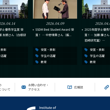
026.04.14
2026.04.09
2026.04.
度学士優秀学生賞 受
SSDM Best Student Award 受
2025年度学士優秀
瀨 友朗さん（白根研
賞！ ― 中野博貴さん（飯...
賞！― 加藤 廉さ
岩﨑研究室）―
・表彰
受賞・表彰
受賞・表彰
の活躍
学生の活躍
学生の活躍
教育
教育
の
お問い合わせ・
広報誌
について
アクセス