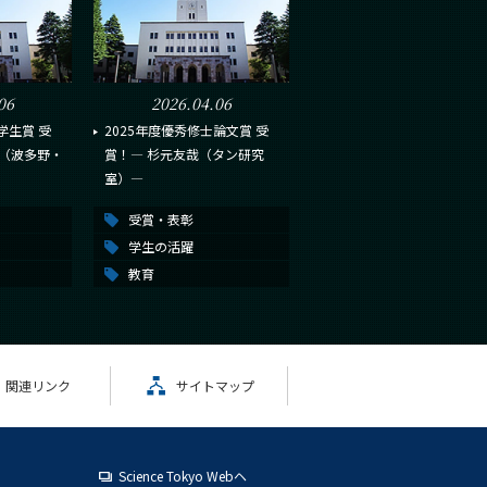
06
2026.04.06
学生賞 受
2025年度優秀修士論文賞 受
ん（波多野・
賞！― 杉元友哉（タン研究
室）―
受賞・表彰
学生の活躍
教育
関連リンク
サイトマップ
Science Tokyo Webヘ