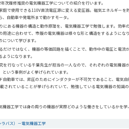
2年次履修推奨の電気機器工学についての紹介を行います。
家庭で使用できる110V直流電圧源に変える変圧器。磁気エネルギーを
ら、自動車や発電所まで動かすモータ。
りにある機器の構造と動作原理を、電気機器工学で勉強します。効率
の用途に合わせて、市販の電気機器は様々な形と構造をするようにな
のについて学びます。
るだけではなく、機器の等価回路を描くことで、動作中の電圧と電流
るようになります。
究を行なっている千葉先生が担当の一人なので、それぞれの電気機器
、という事例がよく挙げられています。
ド自動車では、昇圧のためにインダクターが不可欠であること、電気自
載されていることが挙げられていて、勉強している電気機器の知識
気機器工学では身の周りの機器が実際どのような働きをしているかを学
シラバス）－電気機器工学