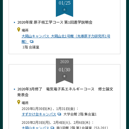
01/25
2018年
土
2017年
2020年度 原子核工学コース 第1回進学説明会
2016年
場所
大岡山キャンパス 大岡山北1号館（先導原子力研究所1号
館）
1階 会議室
サイト構成
学内向け情報
2020
01/30
系詳細情報
木
2020年3月修了 電気電子系エネルギーコース 修士論文
CLOSE
発表会
場所
2020年1月30日(木) 、1月31日(金) ：
すずかけ台キャンパス
大学会館 2階 集会室1
2020年2月3日(月)、2月4日(火)、2月6日(木) ：
大岡山キャンパス
南3号館 2階 第1会議室（S3-201）