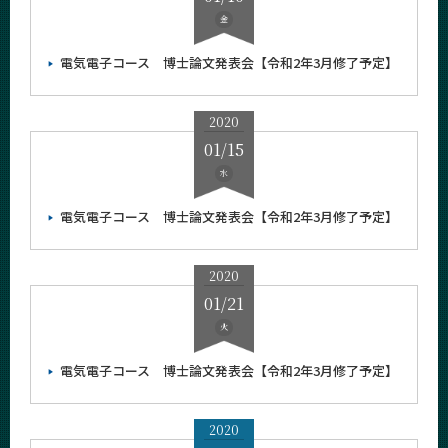
News
金
イベントカレンダー
電気電子コース 博士論文発表会【令和2年3月修了予定】
Event Calendar
今後のイベント
2020
今後の課程別イベント
01/15
水
年別アーカイブ
2026年
電気電子コース 博士論文発表会【令和2年3月修了予定】
2025年
2024年
2020
01/21
2023年
火
2022年
2021年
電気電子コース 博士論文発表会【令和2年3月修了予定】
2020年
2020
2019年