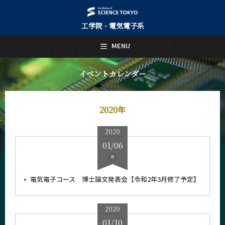
工学院 - 電気電子系
日本語
English
MENU
トップページ
Top Page
イベントカレンダー
電気電子系について
About Us
2020年
教育
Education
2020
教員・研究室
01/06
Faculty and Laboratories
月
未来
Future
電気電子コース 博士論文発表会【令和2年3月修了予定】
入学案内
Admissions
2020
01/10
電気電子系 News