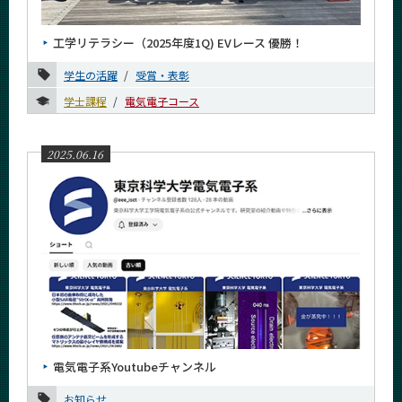
News
工学リテラシー（2025年度1Q) EVレース 優勝！
News 一覧
学生の活躍
受賞・表彰
カテゴリ別
学士課程
電気電子コース
課程別
月別
2025.06.16
2026年
2025年
12月
11月
10月
8月
7月
電気電子系Youtubeチャンネル
6月
お知らせ