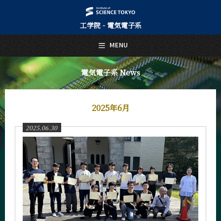
工学院 - 電気電子系
日本語
English
MENU
トップページ
Top Page
電気電子系 News
電気電子系について
About Us
2025年6月
教育
Education
2025.06.30
教員・研究室
Faculty and Laboratories
未来
Future
入学案内
Admissions
電気電子系 News