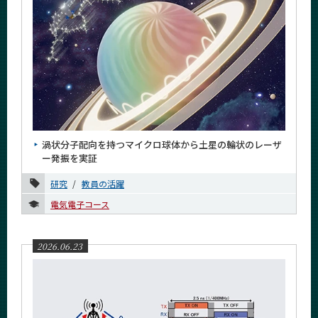
渦状分子配向を持つマイクロ球体から土星の輪状のレーザ
ー発振を実証
研究
教員の活躍
電気電子コース
2026.06.23