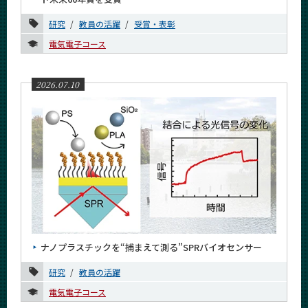
お知らせ
研究
教員の活躍
受賞・表彰
課程別
電気電子コース
月別
2026.07.10
イベントカレンダー
Event Calendar
サイト構成
学内向け情報
系詳細情報
ナノプラスチックを“捕まえて測る”SPRバイオセンサー
CLOSE
研究
教員の活躍
電気電子コース