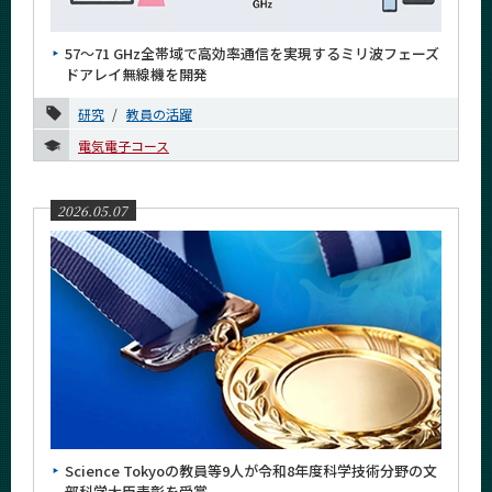
57～71 GHz全帯域で高効率通信を実現するミリ波フェーズ
ドアレイ無線機を開発
研究
教員の活躍
電気電子コース
2026.05.07
Science Tokyoの教員等9人が令和8年度科学技術分野の文
部科学大臣表彰を受賞