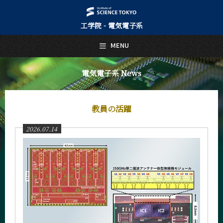
工学院 - 電気電子系
日本語
English
MENU
トップページ
Top Page
電気電子系 News
電気電子系について
About Us
教員の活躍
教育
Education
2026.07.14
教員・研究室
Faculty and Laboratories
未来
Future
入学案内
Admissions
電気電子系 News