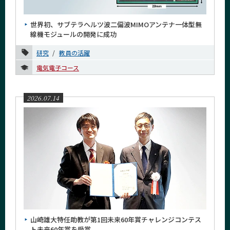
News
世界初、サブテラヘルツ波二偏波MIMOアンテナ一体型無
News 一覧
線機モジュールの開発に成功
カテゴリ別
研究
教員の活躍
教育
電気電子コース
研究
社会連携
2026.07.14
国際交流
学生の活躍
教員の活躍
研究室紹介
授業紹介
受賞・表彰
イベント報告
山崎雄大特任助教が第1回未来60年賞チャレンジコンテス
入試情報
ト未来60年賞を受賞