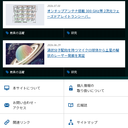
2026.07.01
オンチップアンテナ搭載 300 GHz帯 2次元フェ
ーズドアレイトランシーバ...
教員の活躍
研究
2026.06.29
渦状分子配向を持つマイクロ球体から土星の輪
状のレーザー発振を実証
教員の活躍
研究
個人情報の
本サイトについて
取り扱いについて
お問い合わせ・
広報誌
アクセス
関連リンク
サイトマップ