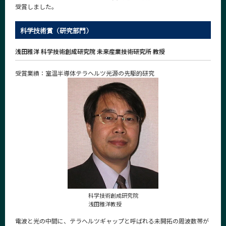
受賞しました。
News
News 一覧
科学技術賞（研究部門）
カテゴリ別
浅田雅洋 科学技術創成研究院 未来産業技術研究所 教授
課程別
受賞業績：室温半導体テラヘルツ光源の先駆的研究
月別
イベントカレンダー
Event Calendar
サイト構成
学内向け情報
科学技術創成研究院
系詳細情報
浅田雅洋教授
電波と光の中間に、テラヘルツギャップと呼ばれる未開拓の周波数帯が