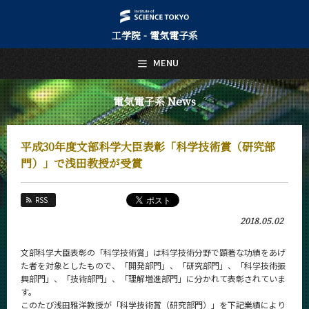
工学院 - 電気電子系
日本語
English
MENU
トップページ
Top Page
電気電子系 News
電気電子系について
About Us
平成30年度文部科学大臣表彰「科学技術賞（研究部
教育
門）」で浅田教授が受賞
Education
教員・研究室
RSS
Faculty and Laboratories
2018.05.02
未来
Future
文部科学大臣表彰の「科学技術賞」は科学技術分野で顕著な功績をあげ
た者を対象としたもので、「開発部門」、「研究部門」、「科学技術振
入学案内
興部門」、「技術部門」、「理解増進部門」に分かれて表彰されていま
Admissions
す。
このたび浅田雅洋教授が「科学技術賞（研究部門）」を下記業績により
電気電子系 News