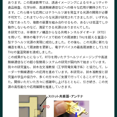
あります。この周波数帯では、透過イメージングによるセキュリティや
CLOSE
食品検査、化学分析、高速無線通信などへの様々な応用が期待されてい
ます。これら様々な応用にはテラヘルツ波を発生する光源の開発が必要
不可欠で、これまでいろいろな光源が研究されてきましたが、いずれも
大型であったり、複数の装置を組み合わせるもの、あるいは低温でしか
動作しないものなど、満足できる光源はありませんでした。
本研究では、半導体ナノ構造からなる共鳴トンネルダイオード（RTD）
を用いて、単体の電子デバイスで初めての周波数1 THzを超える室温小
型テラヘルツ光源の実現に成功しました。その後も、この光源に新たな
構造を導入して周波数を更新し、電子デバイスの最高周波数として1.92
THzの室温発振を達成しました。
この成果がもとになって、RTDを用いたテラヘルツイメージングや高速
無線通信などの超小型簡易システムの研究が国内外で始まっています。
我々の研究室も、鈴木左文准教授（工学院電気電子系）と協力して、レ
ーダーや無線通信への応用を進めています。本研究は、鈴木准教授と研
究室の学生の協力や、多くの方々のご支援で行ってくることができまし
た。関係いただいた方々に感謝申し上げるとともに、引き続き、この光
源の高性能化や応用展開を推進していきます。