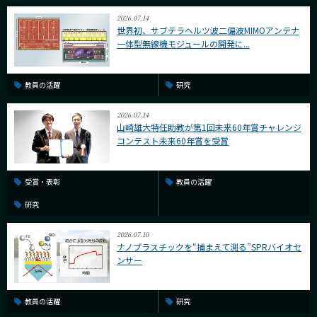
2026.07.14
世界初、サブテラヘルツ波二偏波MIMOアンテナ
一体型無線機モジュールの開発に...
教員の活躍
研究
2026.07.14
山崎雄大特任助教が第1回未来60年賞チャレンジ
コンテスト未来60年賞を受賞
受賞・表彰
教員の活躍
研究
2026.07.10
ナノプラスチックを“捕まえて測る”SPRバイオセ
ンサー
教員の活躍
研究