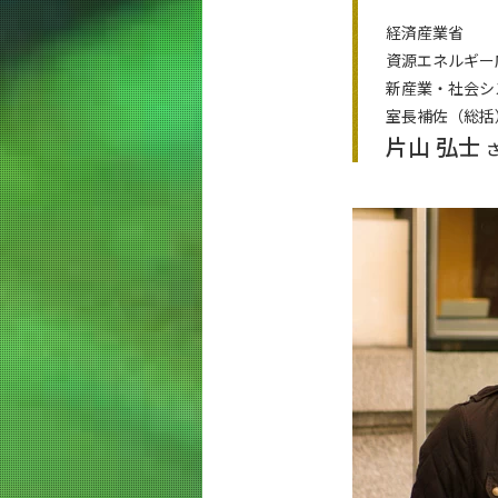
教育
経済産業省
教員・研究室
資源エネルギー
新産業・社会シ
未来
室長補佐（総括
片山 弘士
将来の進路
活躍する先輩たち
新村 直人さん
大西 晴菜さん
齊田 陽さん
鄭 錫煥さん
新開 靖さん
片山 弘士さん
山端 元音さん
入学案内
電気電子系 News