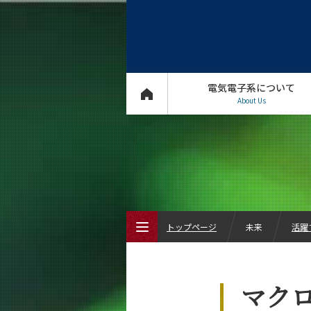
電気電子系について
About Us
トップページ
未来
活躍
トップページ
マク
電気電子系について