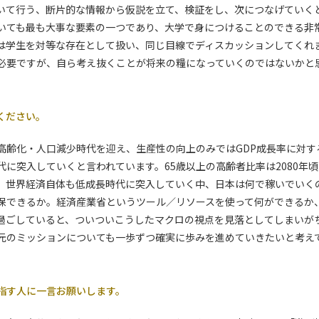
いて行う、断片的な情報から仮説を立て、検証をし、次につなげていく
いても最も大事な要素の一つであり、大学で身につけることのできる非
は学生を対等な存在として扱い、同じ目線でディスカッションしてくれ
必要ですが、自ら考え抜くことが将来の糧になっていくのではないかと
ください。
高齢化・人口減少時代を迎え、生産性の向上のみではGDP成長率に対す
代に突入していくと言われています。65歳以上の高齢者比率は2080年
。世界経済自体も低成長時代に突入していく中、日本は何で稼いでいく
保できるか。経済産業省というツール／リソースを使って何ができるか
過ごしていると、ついついこうしたマクロの視点を見落としてしまいが
元のミッションについても一歩ずつ確実に歩みを進めていきたいと考え
指す人に一言お願いします。