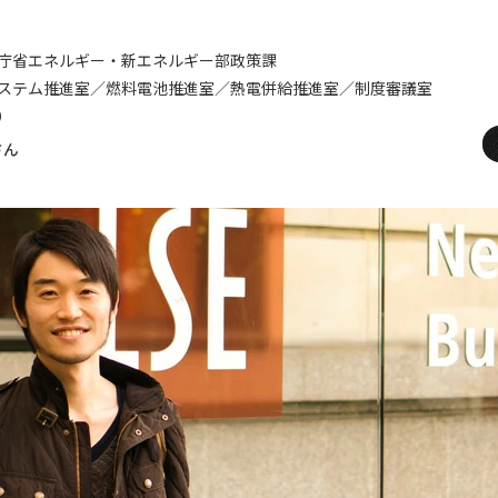
庁省エネルギー・新エネルギー部政策課
ステム推進室／燃料電池推進室／熱電併給推進室／制度審議室
）
さん