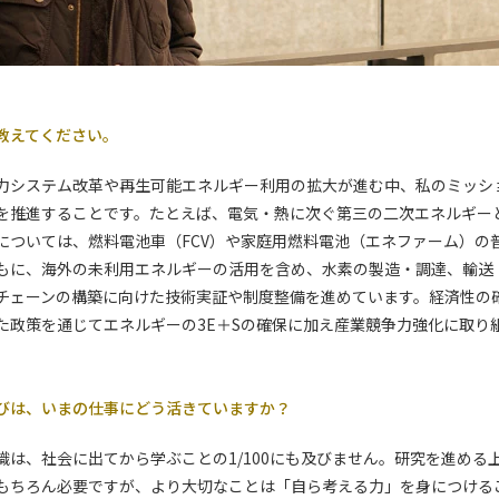
教えてください。
力システム改革や再生可能エネルギー利用の拡大が進む中、私のミッシ
を推進することです。たとえば、電気・熱に次ぐ第三の二次エネルギー
については、燃料電池車（FCV）や家庭用燃料電池（エネファーム）の
もに、海外の未利用エネルギーの活用を含め、水素の製造・調達、輸送
チェーンの構築に向けた技術実証や制度整備を進めています。経済性の
た政策を通じてエネルギーの3E＋Sの確保に加え産業競争力強化に取り
びは、いまの仕事にどう活きていますか？
識は、社会に出てから学ぶことの1/100にも及びません。研究を進める
もちろん必要ですが、より大切なことは「自ら考える力」を身につける