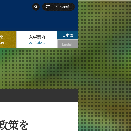
サイト構成
日本語
来
入学案内
ure
Admissions
English
政策を