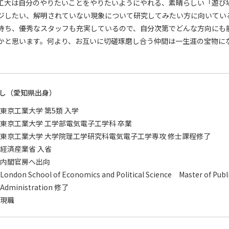
工大は自分のやりたいことをやりたいようにやれる、素晴らしい「遊び
ジしたい、解明されていない現象について研究してみたい方に向いてい
持ち、優秀なスタッフも充実しているので、自分次第でどんな方向にも
かと思います。何より、お互いに切磋琢磨し合う仲間は一生涯の宝物に
し（愛知県出身）
東京工業大学 第5類 入学
東京工業大学 工学部電気電子工学科 卒業
東京工業大学 大学院理工学研究科電気電子工学専攻 修士課程修了
経済産業省 入省
内閣官房へ出向
London School of Economics and Political Science Master of Publ
Administration 修了
現職