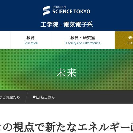
工学院 - 電気電子系
教育
教員・研究室
未
Education
Faculty and Laboratories
Fut
未来
する先輩たち
片山 弘士さん
ロの視点で新たなエネルギー