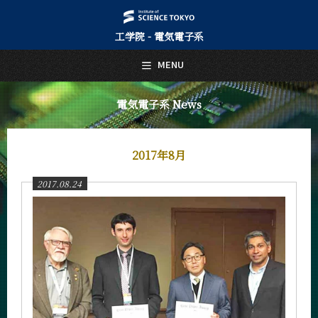
工学院 - 電気電子系
日本語
English
MENU
トップページ
Top Page
電気電子系 News
電気電子系について
About Us
2017年8月
教育
Education
2017.08.24
教員・研究室
Faculty and Laboratories
未来
Future
入学案内
Admissions
電気電子系 News