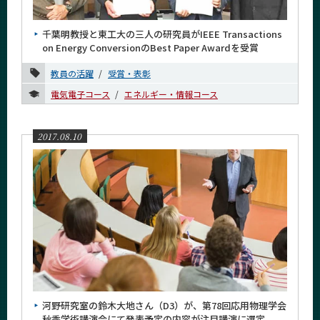
News
千葉明教授と東工大の三人の研究員がIEEE Transactions
News 一覧
on Energy ConversionのBest Paper Awardを受賞
カテゴリ別
教員の活躍
受賞・表彰
課程別
電気電子コース
エネルギー・情報コース
月別
2017.08.10
2026年
2025年
2024年
2023年
2022年
2021年
河野研究室の鈴木大地さん（D3）が、第78回応用物理学会
2020年
秋季学術講演会にて発表予定の内容が注目講演に選定