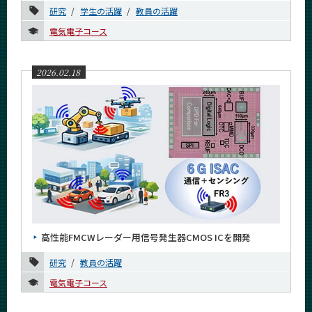
2025年
研究
学生の活躍
教員の活躍
電気電子コース
2024年
2023年
2026.02.18
2022年
2021年
2020年
2019年
2018年
2017年
高性能FMCWレーダー用信号発生器CMOS ICを開発
2016年
研究
教員の活躍
イベントカレンダー
電気電子コース
Event Calendar