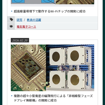
News
超高線量環境下で動作するWi-Fiチップの開発に成功
News 一覧
研究
教員の活躍
カテゴリ別
電気電子コース
課程別
月別
2026.02.20
2026年
7月
6月
5月
4月
3月
2月
複数の超々小型衛星の編隊飛行による「非結線型フェーズ
1月
ドアレイ無線機」の開発に成功