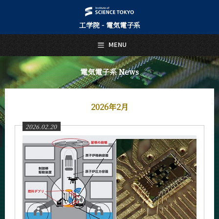
工学院 - 電気電子系
日本語
English
MENU
トップページ
Top Page
電気電子系 News
電気電子系について
About Us
2026年2月
教育
Education
2026.02.20
教員・研究室
Faculty and Laboratories
未来
Future
入学案内
Admissions
電気電子系 News