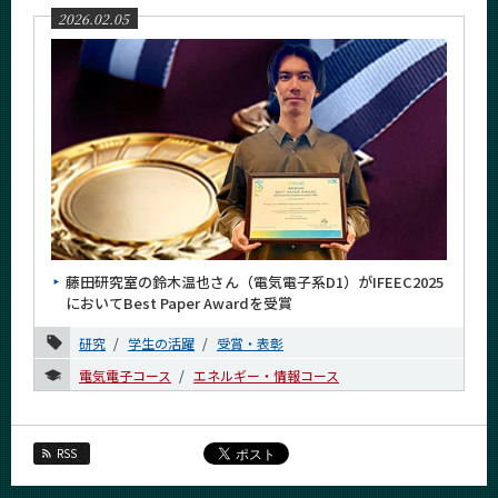
2026.02.05
サイト構成
学内向け情報
系詳細情報
CLOSE
藤田研究室の鈴木温也さん（電気電子系D1）がIFEEC2025
においてBest Paper Awardを受賞
研究
学生の活躍
受賞・表彰
電気電子コース
エネルギー・情報コース
RSS