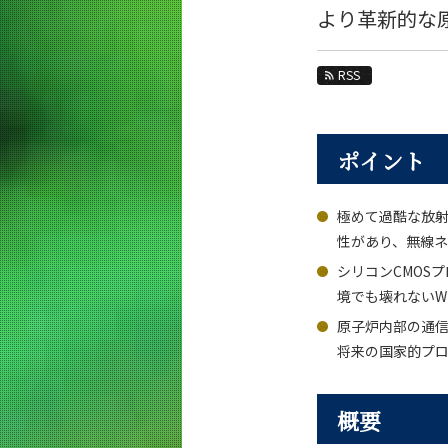
教育
より革新的な
教員・研究室
RSS
未来
入学案内
ポイント
電気電子系 News
News 一覧
極めて過酷な放
カテゴリ別
性があり、無線
課程別
シリコンCMOS
月別
境でも壊れないWi
原子炉内部の通
イベントカレンダー
将来の国家的プ
概要