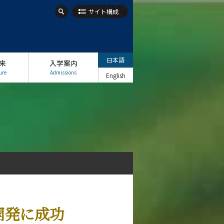
サイト構成
日本語
来
入学案内
ure
Admissions
English
開発に成功