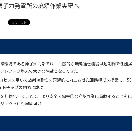
原子力発電所の廃炉作業実現へ
射線環境である原子炉内部では、一般的な無線通信機器は短期間で性能
ネットワーク導入の大きな障壁となってきた
プロセスを用いて放射線耐性を飛躍的に向上させた回路構成を提案し、500
-Fiチップの開発に成功
信を無線化することで、より安全で効率的な廃炉作業に貢献するととも
ロジェクトにも展開可能