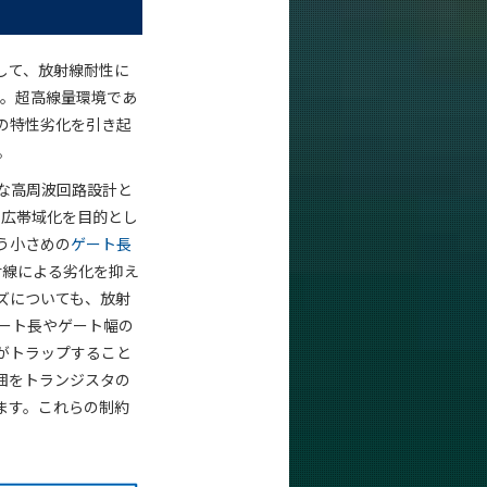
して、放射線耐性に
した。超高線量環境であ
の特性劣化を引き起
。
的な高周波回路設計と
や広帯域化を目的とし
う小さめの
ゲート長
射線による劣化を抑え
ズについても、放射
ゲート長やゲート幅の
がトラップすること
囲をトランジスタの
ます。これらの制約