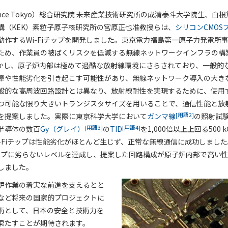
ence Tokyo）総合研究院 未来産業技術研究所の成清泰斗大学院生、白
構（KEK）素粒子原子核研究所の宮原正也准教授らは、
シリコンCMOS
動作するWi-Fiチップを開発しました。東京電力福島第一原子力発電所
ため、作業員の被ばくリスクを低減する無線ネットワークインフラの構
かし、原子炉内部は極めて過酷な放射線環境にさらされており、一般的
障や性能劣化を引き起こす可能性があり、無線ネットワーク導入の大き
般的な高周波回路設計とは異なり、放射線耐性を実現するために、使用
つ可能な限り大きいトランジスタサイズを用いることで、通信性能と放
[用語2]
を提案しました。実際に東京科学大学において
ガンマ線
の照射試
[用語3]
[用語4]
半導体の数百
Gy（グレイ）
の
TID
を1,000倍以上上回る500
i-Fiチップは性能劣化がほとんど生じず、正常な無線通信に成功しまし
iチップに劣らないレベルを達成し、提案した回路構成が原子炉内部で高い
しました。
炉作業の着実な前進を支えるとと
など将来の国家的プロジェクトに
術として、日本の安全と技術力を
果たすことが期待されます。