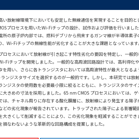
高い放射線環境下においても安定した無線通信を実現することを目的と
 CMOSプロセスを用いたWi-Fiチップの設計、試作および評価を行いま
電所の原子炉内部では、燃料デブリから飛来するガンマ線が半導体素子
り、Wi-Fiチップの無線性能が劣化することが大きな課題となっています
MOS プロセスにおいて放射線が引き起こす特性劣化の要因を特定し、一般
Wi-Fiチップを開発しました。一般的な高周波回路設計では、高利得化
タを用い、さらに各トランジスタにおいては高周波特性が最大となるよ
トランジスタサイズを選択するのが一般的です。しかし、本研究では放
ランジスタの使用数を必要最小限に絞るとともに、トランジスタのサイ
大きめの寸法を採用しました。65 nm CMOS プロセスにおいては、
では、チャネル周りに存在する酸化膜層に、放射線により発生する陽子
などの劣化現象が報告されています。トラップされた陽子による影響範
を大きくして削減することにより、この劣化現象を軽減することができ
を損なわないような革新的な回路構成を提案しました。