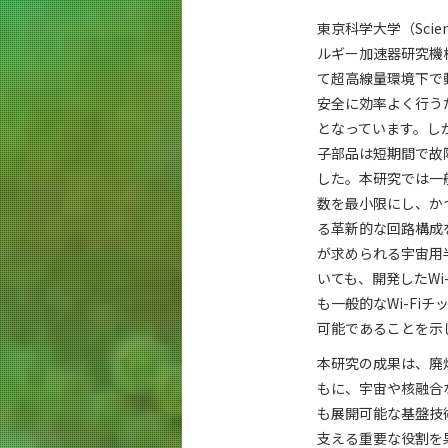
東京科学大学（Sci
ルギー加速器研究機
て超高線量環境下で
安全に効率よく行う
となっています。し
子部品は短期間で故
した。本研究では一
数を最小限にし、か
る革新的な回路構成
が求められる宇宙用
いても、開発したW
も一般的なWi-F
可能であることを示
本研究の成果は、廃
もに、宇宙や核融合
も展開可能な基盤技
支える重要な役割を