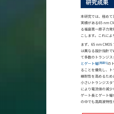
研究成果
本研究では、極めて
実績がある65 nm
る福島第一原子力発
こします。これによ
まず、65 nm C
は異なる設計指針で
て多数のトランジス
[用語5]
とゲート幅
の
ることを優先し、ト
線耐性を高めるために
小さいトランジスタ
により電流値の減少
ゲート長とゲート幅
の中でも高周波特性