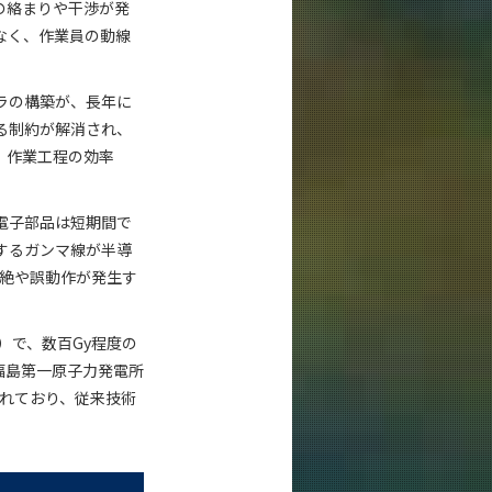
の絡まりや干渉が発
なく、作業員の動線
ラの構築が、長年に
る制約が解消され、
、作業工程の効率
電子部品は短期間で
するガンマ線が半導
途絶や誤動作が発生す
）で、数百Gy程度の
福島第一原子力発電所
されており、従来技術
。