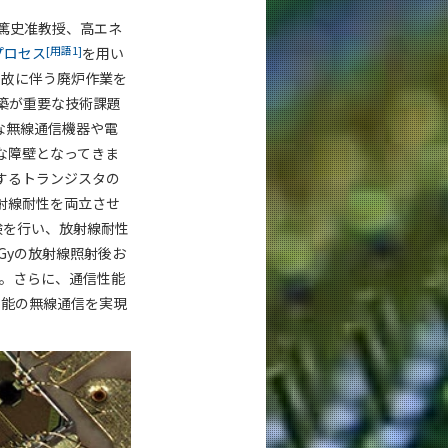
根篤史准教授、高エネ
[用語1]
プロセス
を用い
事故に伴う廃炉作業を
築が重要な技術課題
な無線通信機器や電
な障壁となってきま
するトランジスタの
射線耐性を両立させ
験を行い、放射線耐性
 kGyの放射線照射後お
た。さらに、通信性能
性能の無線通信を実現