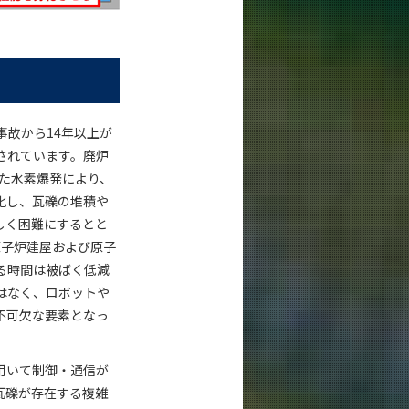
事故から14年以上が
されています。廃炉
した水素爆発により、
化し、瓦礫の堆積や
しく困難にするとと
原子炉建屋および原子
る時間は被ばく低減
はなく、ロボットや
不可欠な要素となっ
用いて制御・通信が
瓦礫が存在する複雑