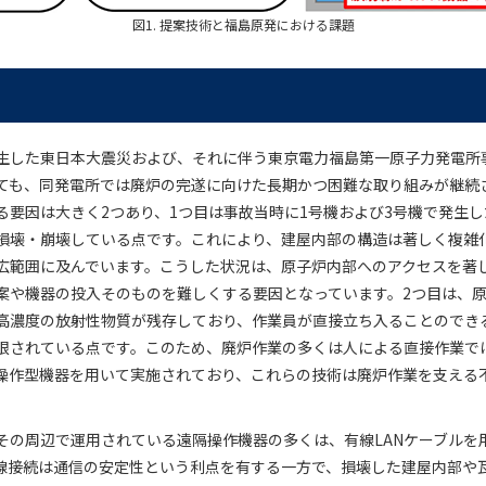
図1. 提案技術と福島原発における課題
に発生した東日本大震災および、それに伴う東京電力福島第一原子力発電所
ても、同発電所では廃炉の完遂に向けた長期かつ困難な取り組みが継続
る要因は大きく2つあり、1つ目は事故当時に1号機および3号機で発生
損壊・崩壊している点です。これにより、建屋内部の構造は著しく複雑
広範囲に及んでいます。こうした状況は、原子炉内部へのアクセスを著
案や機器の投入そのものを難しくする要因となっています。2つ目は、
高濃度の放射性物質が残存しており、作業員が直接立ち入ることのでき
限されている点です。このため、廃炉作業の多くは人による直接作業で
操作型機器を用いて実施されており、これらの技術は廃炉作業を支える
その周辺で運用されている遠隔操作機器の多くは、有線LANケーブルを
線接続は通信の安定性という利点を有する一方で、損壊した建屋内部や