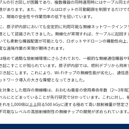
ブルの引き回しが困難であり、複数機器の同時運用時にはケーブル同士
題があります。また、ケーブルはロボットの可動範囲を制限するだけで
り、現場の安全性や作業効率の低下を招いています。
に、原子炉内部においても安定的に利用可能な無線ネットワークインフ
題として認識されてきました。無線化が実現すれば、ケーブルに起因す
いても柔軟な機器配置が可能となり、ロボットやドローンの機動性向上
度な遠隔作業の実現が期待されます。
は極めて過酷な放射線環境にさらされており、一般的な無線通信機器や
き起こすことが知られています。原子炉内部では、燃料デブリから飛来
引き起こします。これにより、Wi-Fiチップの無線性能が劣化し、通信
ットワーク導入の大きな障壁となってきました。
を対象とした既存の無線機は、おおむね衛星の使用寿命年数（2～3年程
ベルにとどまっていることが先行研究で分かっています。これに対し、
れを1,000倍以上上回る500 kGyに達する極めて高い放射線量が想定
不可能なレベルの高放射線耐性の無線チップの開発が求められています