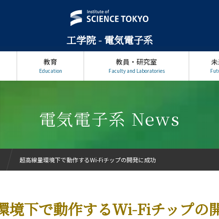
工学院 - 電気電子系
教育
教員・研究室
未
Education
Faculty and Laboratories
Fut
電気電子系 News
超高線量環境下で動作するWi-Fiチップの開発に成功
環境下で動作するWi-Fiチップの