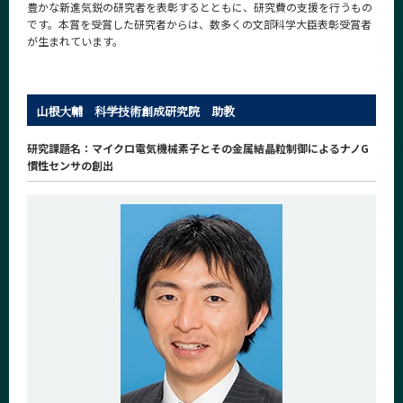
豊かな新進気鋭の研究者を表彰するとともに、研究費の支援を行うもの
News
です。本賞を受賞した研究者からは、数多くの文部科学大臣表彰受賞者
が生まれています。
News 一覧
カテゴリ別
山根大輔 科学技術創成研究院 助教
課程別
月別
研究課題名：マイクロ電気機械素子とその金属結晶粒制御によるナノG
慣性センサの創出
イベントカレンダー
Event Calendar
サイト構成
学内向け情報
系詳細情報