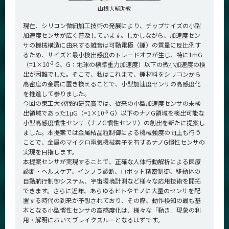
CLOSE
山根大輔助教
現在、シリコン微細加工技術の発展により、チップサイズの小型
加速度センサが広く普及しています。しかしながら、加速度セン
サの機械構造に由来する雑音は可動電極（錘）の質量に反比例す
るため、サイズと最小検出感度のトレードオフが生じ、特に1mG
-3
（=1×10
G、G：地球の標準重力加速度）以下の微小加速度の検
出が困難でした。そこで、私はこれまで、錘材料をシリコンから
高密度の金属に置き換えることで、小型加速度センサの高感度化
を推進して参りました。
今回の東工大挑戦的研究賞では、従来の小型加速度センサの未検
-6
出領域であった1μG（=1×10
G）以下のナノG領域を検出可能な
小型高感度慣性センサ（ナノG慣性センサ）の創出を新たに提案し
ました。本提案では金属結晶粒制御による機械強度の向上も行う
ことで、金属のマイクロ電気機械素子を有するナノG慣性センサの
実現を目指します。
本提案センサが実現することで、正確な人体行動解析による医療
診断・ヘルスケア、インフラ診断、ロボット精密制御、移動体の
自動航行制御システム、宇宙環境計測など様々な応用技術を開拓
できます。さらに近年、あらゆるヒトやモノに大量のセンサを配
置する時代の到来が予想されており、その際、動作検知の最も基
本となる小型慣性センサの高感度化は、様々な「動き」現象の利
用・解明においてブレイクスルーとなるはずです。