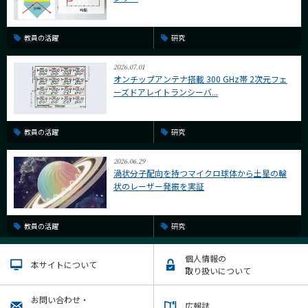
教員の活躍
研究
2026.07.01
オンチップアンテナ搭載 300 GHz帯 2次元フェ
ーズドアレイトランシーバ...
教員の活躍
研究
2026.06.29
渦状分子配向を持つマイクロ球体から土星の輪
状のレーザー発振を実証
教員の活躍
研究
個人情報の
本サイトについて
取り扱いについて
お問い合わせ・
広報誌