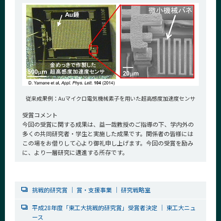
従来成果例：Auマイクロ電気機械素子を用いた超高感度加速度センサ
受賞コメント
今回の受賞に関する成果は、益一哉教授のご指導の下、学内外の
多くの共同研究者・学生と実施した成果です。関係者の皆様には
この場をお借りして心より御礼申し上げます。今回の受賞を励み
に、より一層研究に邁進する所存です。
挑戦的研究賞 ｜ 賞・支援事業 ｜ 研究戦略室
平成28年度「東工大挑戦的研究賞」受賞者決定 ｜ 東工大ニュ
ース