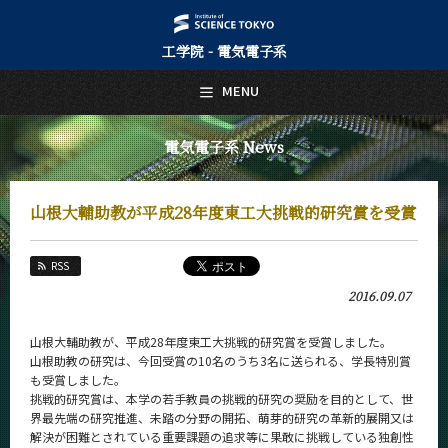
工学院 - 電気電子系
日本語
English
MENU
トップページ
Top Page
電気電子系 News
電気電子系について
About Us
山根大輔助教が平成28年度東工大挑戦的研究賞を受賞
教育
Education
RSS
教員・研究室
2016.09.07
Faculty and Laboratories
未来
山根大輔助教が、平成28年度東工大挑戦的研究賞を受賞しました。
Future
山根助教の研究は、今回受賞の10名のうち3名に送られる、学長特別賞
も受賞しました。
入学案内
挑戦的研究賞は、本学の若手教員の挑戦的研究の奨励を目的として、世
Admissions
界最先端の研究推進、未踏の分野の開拓、萌芽的研究の革新的展開又は
解決が困難とされている重要課題の追求等に果敢に挑戦している独創性
電気電子系 News