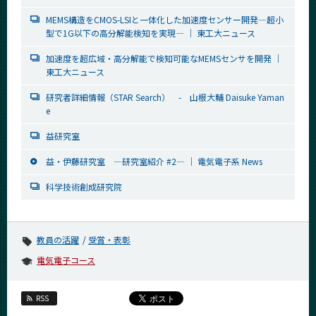
MEMS構造をCMOS-LSIと一体化した加速度センサー開発―超小
型で1G以下の高分解能検知を実現― ｜ 東工大ニュース
加速度を超広域・高分解能で検知可能なMEMSセンサを開発 ｜
東工大ニュース
研究者詳細情報（STAR Search） - 山根大輔 Daisuke Yaman
e
益研究室
益・伊藤研究室 ―研究室紹介 #2― ｜ 電気電子系 News
科学技術創成研究院
教員の活躍
受賞・表彰
電気電子コース
RSS