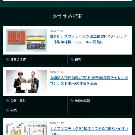
おすすめ記事
2026.07.14
世界初、サブテラヘルツ波二偏波MIMOアンテナ
一体型無線機モジュールの開発に...
教員の活躍
研究
2026.07.14
山崎雄大特任助教が第1回未来60年賞チャレンジ
コンテスト未来60年賞を受賞
受賞・表彰
教員の活躍
研究
2026.07.10
ナノプラスチックを“捕まえて測る”SPRバイオセ
ンサー