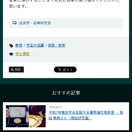
思います。
波多野・岩﨑研究室
教育
学生の活躍
受賞・表彰
学士課程
RSS
おすすめ記事
2026.04.17
令和7年電気学会全国大会優秀論文発表賞 ― 坂
田 篤典さん（德田研究室）