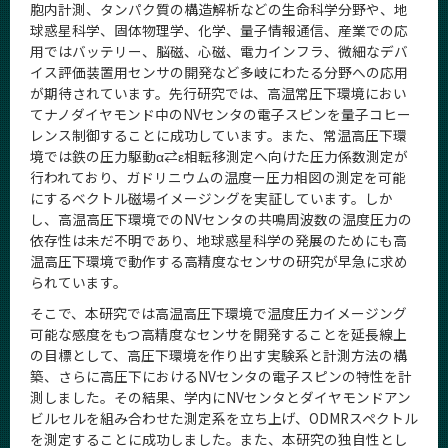
胞内計測、タンパク質の構造解析などの生命科学分野や、地
球惑星科学、固体物理学、化学、量子情報通信、産業での応
用ではバッテリー、脳磁、心磁、電力インフラ、微細なデバ
イス評価装置用センサの開発など多岐にわたる分野への応用
が期待されています。先行研究では、高温常圧下環境におい
てナノダイヤモンド中のNVセンタの電子スピンを量子コヒー
レンス制御することに成功しています。また、常温高圧下環
境では鉄の圧力駆動α⇄ε相転移測定へ向けた圧力係数測定が
行われており、ガドリニウムの温度ー圧力相図の測定を可能
にするベクトル磁場イメージングを実証しています。しか
し、高温高圧下環境でのNVセンタの共鳴周波数の温度圧力の
依存性は未だ不明であり、地球惑星科学の発展のためにも高
温高圧下環境で動作する高精度なセンサの研究が早急に求め
られています。
そこで、本研究では高温高圧下環境で温度圧力イメージング
可能な感度をもつ高精度なセンサを開発することを延長線上
の目標として、高圧下環境を作り出す実験系と計測方法の構
築、さらに高圧下におけるNVセンタの電子スピンの特性を計
測しました。その結果、学内にNVセンタとダイヤモンドアン
ビルセルを組み合わせた測定系を立ち上げ、ODMRスペクトル
を測定することに成功しました。また、本研究の独自性とし