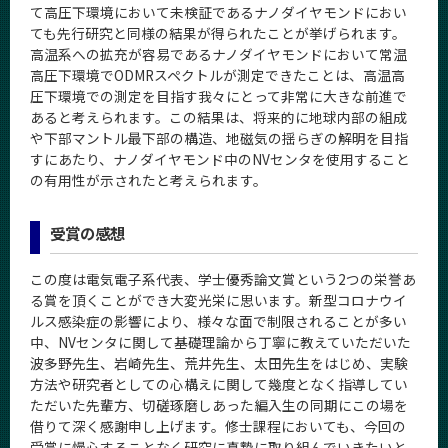
て高圧下環境において未検証であるナノダイヤモンドにおい
ても先行研究と同様の結果が得られたことが挙げられます。
高温系への拡充が容易であるナノダイヤモンドにおいて常温
高圧下環境でODMRスペクトルが測定できたことは、高温高
圧下環境での測定を目指す我々にとって非常に大きな前進で
あると考えられます。この結果は、将来的に地球内部の組成
や下部マントル最下部の構造、地磁気の揺らぎの解明を目指
すにあたり、ナノダイヤモンド中のNVセンタを使用すること
の有用性が示されたと考えられます。
受賞の感想
この度は電気電子系代表、学士優秀論文賞という2つの栄誉あ
る賞を頂くことができ大変光栄に思います。新型コロナウイ
ルス感染症の影響により、様々な面で制限されることが多い
中、NVセンタに関して基礎理論から丁寧に教えていただいた
波多野先生、岩崎先生、荒井先生、太田先生をはじめ、実験
方法や研究者としての心構えに関して幾度となく指導してい
ただいた先輩方、切磋琢磨しあった編入生の同期にこの場を
借りて深く感謝申し上げます。修士課程においても、今回の
受賞に慢心することなく研究に真摯に取り組んでいきたいと