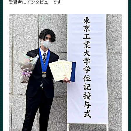
受賞者にインタビューです。
News
News 一覧
カテゴリ別
課程別
月別
イベントカレンダー
Event Calendar
サイト構成
学内向け情報
系詳細情報