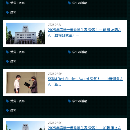
受賞・表彰
学生の活躍
教育
2026.04.14
2025年度学士優秀学生賞 受賞！― 能瀨 友朗さ
ん（白根研究室）―
受賞・表彰
学生の活躍
教育
2026.04.09
SSDM Best Student Award 受賞！ ― 中野博貴さ
ん（飯...
受賞・表彰
学生の活躍
教育
2026.04.06
2025年度学士優秀学生賞 受賞！― 加藤 廉さん