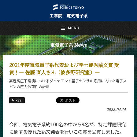
工学院 - 電気電子系
日本語
English
MENU
トップページ
Top Page
電気電子系 News
電気電子系について
About Us
2021年度電気電子系代表および学士優秀論文賞 受
教育
賞！― 佐藤 直人さん（波多野研究室）―
Education
高温高圧下環境におけるダイヤモンド量子センサの応用に向けた電子ス
教員・研究室
ピンの圧力依存性の計測
Faculty and Laboratories
RSS
未来
Future
2022.04.14
入学案内
今回、電気電子系約100名の中から9名が、特定課題研究
Admissions
に関する優れた論文発表を行いこの賞を受賞しました。
電気電子系 News