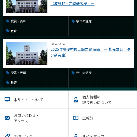
（波多野・岩﨑研究室）―
受賞・表彰
学生の活躍
教育
2026.04.06
2025年度優秀修士論文賞 受賞！― 杉元友哉（タ
ン研究室）―
受賞・表彰
学生の活躍
教育
個人情報の
本サイトについて
取り扱いについて
お問い合わせ・
広報誌
アクセス
関連リンク
サイトマップ