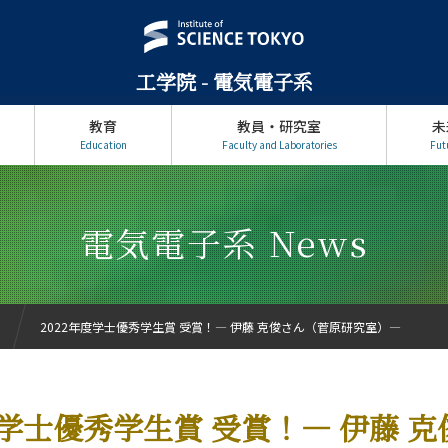
工学院 - 電気電子系
教育
教員・研究室
未
Education
Faculty and Laboratories
Fut
電気電子系 News
2022年度学士優秀学生賞 受賞！― 伊藤 克俊さん（菅原研究室）―
度学士優秀学生賞 受賞！― 伊藤 