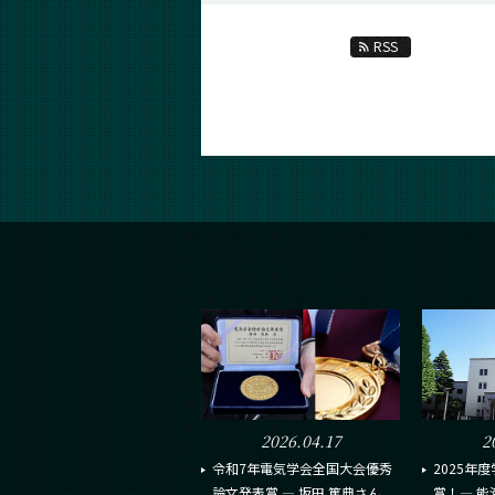
RSS
2026.04.17
2
令和7年電気学会全国大会優秀
2025年
論文発表賞 ― 坂田 篤典さん
賞！― 能