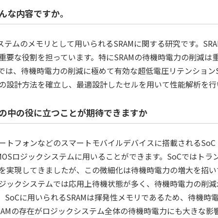
んな内容ですか。
ステムのメモリとして用いられるSRAMに関する研究です。SRA
重要な役割を担っています。特にSRAMの待機時電力の削減は
は、待機時電力の削減に極めて有効な超低電圧リテンションSRAM
セルの設計方法を確立し、最適設計したセルを用いて性能解析を
の中の役に立つことが期待できますか
トフォンなどのスマートモバイルデバイスに搭載されるSoC（Sys
CMOSロジックシステムに用いることができます。SoCではト
を実現してきましたが、この微細化は待機時電力の増大を招い
ジックシステムでは応用上待機状態が多く、待機時電力の削減
、SoCに用いられるSRAMは揮発性メモリであるため、待機時
RAMの存在がロジックシステム全体の待機時電力にも大きな影