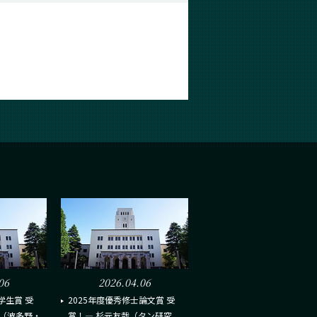
06
2026.04.06
学生賞 受
2025年度優秀修士論文賞 受
ん（波多野・
賞！― 杉元友哉（タン研究