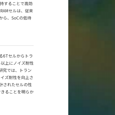
保持することで高効
RAMセルは、従来
ら、SoCの低待
れる6Tセルからトラ
ル以上にノイズ耐性
研究では、トラン
ノイズ耐性を向上さ
計されたセルの性
できることを明らか