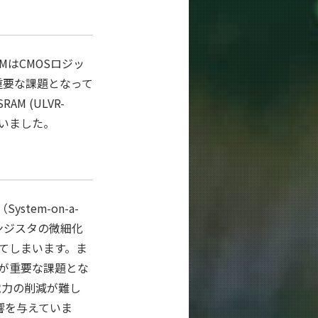
MはCMOSロジッ
重要な課題となって
 (ULVR-
行いました。
tem-on-a-
ランジスタの微細化
てしまいます。ま
が重要な課題とな
電力の削減が難し
響を与えていま