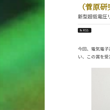
教育
（菅原研
教員・研究室
新型超低電圧
未来
RSS
入学案内
電気電子系 News
今回、電気電子
News 一覧
い、この賞を受
カテゴリ別
課程別
月別
イベントカレンダー