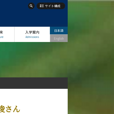
サイト構成
日本語
来
入学案内
ure
Admissions
English
克俊さん