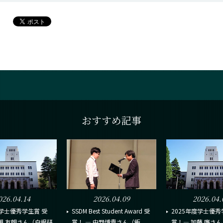
おすすめ記事
026.04.14
2026.04.09
2026.04.
度学士優秀学生賞 受
SSDM Best Student Award 受
2025年度学士優秀
瀨 友朗さん（白根研
賞！ ― 中野博貴さん（飯...
賞！― 加藤 廉さ