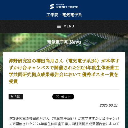
工学院 - 電気電子系
日本語
English
MENU
トップページ
Top Page
電気電子系 News
電気電子系について
About Us
沖野研究室の櫻田尚月さん（電気電子系B4）が本学す
教育
ずかけ台キャンパスで開催された2024年度生体医歯工
Education
学共同研究拠点成果報告会において優秀ポスター賞を
受賞
教員・研究室
Faculty and Laboratories
未来
RSS
Future
2025.03.21
入学案内
Admissions
沖野研究室の櫻田尚月さん（電気電子系B4）が本学すずかけ台キャンパ
スで開催された2024年度生体医歯工学共同研究拠点成果報告会において
電気電子系 News