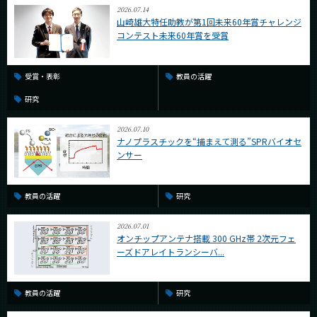
2026.07.14
山崎雄大特任助教が第1回未来60年賞チャレンジ
コンテスト未来60年賞を受賞
受賞・表彰
教員の活躍
研究
2026.07.10
ナノプラスチックを“捕まえて測る”SPRバイオセ
ンサー
教員の活躍
研究
2026.07.01
オンチップアンテナ搭載 300 GHz帯 2次元フェ
ーズドアレイトランシーバ...
教員の活躍
研究