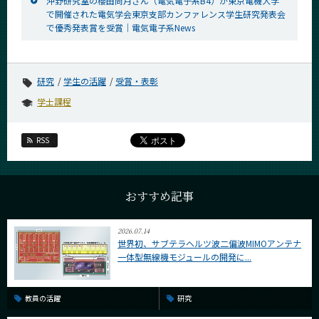
沖野研究室の櫻田尚月さん（電気電子系B4）が東京電機大学
で開催された電気学会東京支部カンファレンス学生研究発表会
で優秀発表賞を受賞｜電気電子系News
研究
学生の活躍
受賞・表彰
学士課程
RSS
おすすめ記事
2026.07.14
世界初、サブテラヘルツ波二偏波MIMOアンテナ
一体型無線機モジュールの開発に...
教員の活躍
研究