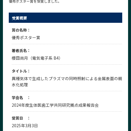
優秀ポスター賞を受賞しました。
News
News 一覧
受賞概要
カテゴリ別
賞の名称：
課程別
優秀ポスター賞
月別
著者氏名：
櫻田尚月（電気電子系 B4）
イベントカレンダー
Event Calendar
タイトル：
異種気体で生成したプラズマの同時照射による金属表面の親
水化処理
サイト構成
学会名 ：
学内向け情報
2024年度生体医歯工学共同研究拠点成果報告会
系詳細情報
受賞日 ：
2025年3月3日