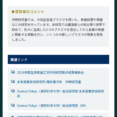
CLOSE
受賞者のコメント
沖野研究室では、大気圧低温プラズマを用いた、表面処理や殺菌
などの研究を行っています。本研究では講演者らの知る限り世界で
初めて、別々に生成した2つのプラズマを混合してから金属の表面
に照射する実験を行い、いくつかの新しいプラズマの現象を発見
しました。
関連リンク
2024年度生体医歯工学共同研究拠点成果報告会
未来産業技術研究所/電気電子系 沖野研究室
Science Tokyo（東京科学大学）総合研究院 未来産業技術研究
所
Science Tokyo（東京科学大学）総合研究院（IIR）