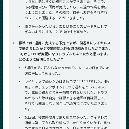
ような回路はすぐに組むことができました。そこで、
ある程度自分の回路が完成したら、友達の作業を手伝
うようにしました。その結果、自分も友達もそれぞれ
のレースで優勝することができました。
・
周りが弱かったから。あとはあまりスピードを出しす
ぎないようにすることで操作性を高めた。
3．
標準では5週目に完成する予定ですが、何週目にワイヤレス
で動きましたか？授業時間以外も取り組みましたか？また、
3QからCPUが変更になりトラブルもあったかと思います。
どのように解決しましたか？
・
5週目までに終わらなかったので、レースの日までに友
達に手伝ってもらった。
・
ワイヤレスで動いたのは５週目でギリギリでした。4週
目まではチェックポイント1つ分遅れをとっていたの
で、車体の組み立てを一部家で行ないました。トラブ
ルがあった際は自分で確認できる範囲は再確認して、
それでも解決しない場合はTAの方に見ていただきまし
た。
・
第四回、授業時間外は取り組まなかった。ワイヤレス
通信は第二回から取り組んでいたがうまくいかず、自分
のスマホと自分のプログラム、自分のスマホと他人の