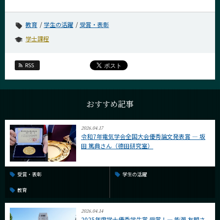
教育
学生の活躍
受賞・表彰
学士課程
RSS
おすすめ記事
2026.04.17
令和7年電気学会全国大会優秀論文発表賞 ― 坂
田 篤典さん（德田研究室）
受賞・表彰
学生の活躍
教育
2026.04.14
2025年度学士優秀学生賞 受賞！― 能瀨 友朗さ