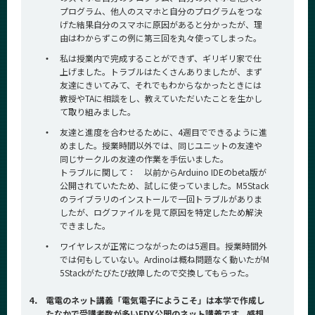
プログラム、他人のスマホと自分のプログラムをつな
げた結果自分のスマホに原因があると分かったが、理
由はわからずこの例に第三回を丸々使ってしまった。
・
私は授業内で完成することができず、ギリギリ家で仕
上げました。トラブルはたくさんありましたが、まず
友達にきいてみて、それでもわからなかったときには
教授やTAに相談をし、教えていただいたことを生かし
て取り組みました。
・
友達と進度を合わせるために、4週目でできるように進
めました。授業時間以外では、同じユニットの友達や
同じサークルの友達の作業を手伝いました。
トラブルに関して： 以前からArduino IDEのbeta版が
公開されていたため、試しに使っていました。M5Stack
のライブラリのインストールで一回トラブルがありま
したが、ログファイルを見て原因を特定したため解決
できました。
・
ワイヤレスが正常につながったのは5週目。授業時間外
では何もしていない。Ardinoは概ね問題なく動いたがM
5Stackがたびたび故障したので交換してもらった。
4．
電電のネット講義「電気電子にようこそ」は本学で作成し
たなかで受講者数が多いEDX公開のネット講義です。感想