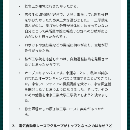
CLOSE
・
経営工か電電に行きたかったから。
・
高校生の頃物理が好きで、大学に進学しても理系分野
を学びたかったため東工大を選びました。 工学院を
選んだのは、学びたい分野が具体的に決まっていない
自分にとって系所属の際に幅広い分野への分岐がある
のがよいと思ったからです。
・
ロボットや飛行機などの機械に興味があり、立地が好
条件だったため。
・
私が工学院を志望したのは、自動運転技術を発展させ
たいと思ったからです。
・
オープンキャンパスです。幸運なことに、私は3年前に
行われたオープンキャンパスに参加することができまし
た。宇宙フロンティアの模擬講義を受けて、宇宙探査機
を開発したいと思うようになりました。そして、その
ための勉強を東京工業大学工学院でしようと決めまし
た。
・
修士課程からの原子核工学コースに興味があったか
ら。
2．
電気自動車レースでグループがトップとなったのはなぜ？ど