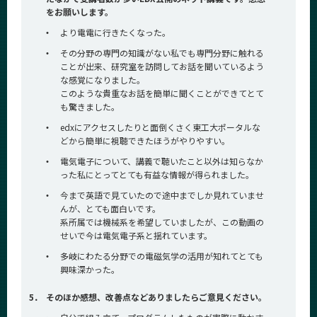
をお願いします。
・
より電電に行きたくなった。
・
その分野の専門の知識がない私でも専門分野に触れる
ことが出来、研究室を訪問してお話を聞いているよう
な感覚になりました。
このような貴重なお話を簡単に聞くことができてとて
も驚きました。
・
edxにアクセスしたりと面倒くさく東工大ポータルな
どから簡単に視聴できたほうがやりやすい。
・
電気電子について、講義で聴いたこと以外は知らなか
った私にとってとても有益な情報が得られました。
・
今まで英語で見ていたので途中までしか見れていませ
んが、とても面白いです。
系所属では機械系を希望していましたが、この動画の
せいで今は電気電子系と揺れています。
・
多岐にわたる分野での電磁気学の活用が知れてとても
興味深かった。
5．
そのほか感想、改善点などありましたらご意見ください。