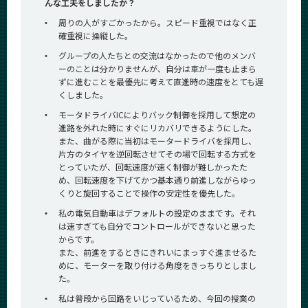
んな工夫をしましたか？
・
周りの人がすごかったから。スピード重視ではなく正
確重視に操縦した。
・
グループの人たちとの交流はなかったので他のメンバ
ーのことは分かりませんが、自分は車が一度も止まら
ずに進むことを最優先に考えて直進時の速度をとても遅
くしました。
・
モータドライバICによりバック制御を採用して想定の
進路を外れた時にすぐにリカバリできるようにした。
また、曲がる際に当初はモータードライバを採用し、
片方のタイヤを逆回転させてその場で回転する方式を
とっていたが、回転速度が速く制御が難しかったた
め、回転速度を下げてかつ基本通り前進しながらゆっ
くりと旋回することで操作の安定性を優先した。
・
私の電気自動車はデフォルトの設定のままです。それ
は速すぎても自分でコントロールができないと思った
からです。
また、前進をするときにきれいにまっすぐ進ませるた
めに、モーターを取り付ける角度をきっちりとしまし
た。
・
私は普段から回路をいじっているため、今回の授業の