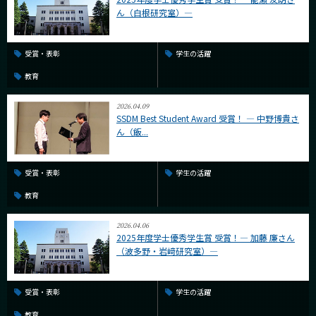
ん（白根研究室）―
受賞・表彰
学生の活躍
教育
2026.04.09
SSDM Best Student Award 受賞！ ― 中野博貴さ
ん（飯...
受賞・表彰
学生の活躍
教育
2026.04.06
2025年度学士優秀学生賞 受賞！― 加藤 廉さん
（波多野・岩﨑研究室）―
受賞・表彰
学生の活躍
教育