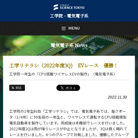
工学院 - 電気電子系
日本語
English
MENU
トップページ
Top Page
電気電子系 News
電気電子系について
About Us
工学リテラシ（2022年度3Q) EVレース 優勝！
教育
工学院一年生の「CPU搭載ワイヤレスEVの製作」（電気電子系）
Education
教員・研究室
RSS
Faculty and Laboratories
2022.11.30
未来
Future
工学院の1年生科目「工学リテラシ」では、電気電子系では、毎クオー
タ（1/4年）に90名弱の一年生と、ワイヤレスで運転するCPU搭載模型
入学案内
電気自動車を製作しています。完成後は本館前でレースを行いました。
Admissions
2022年度2Qは雨が降りレースが中止となりましたが、3Qは良く晴れて
レースを行いました。6つのグループで対戦しました。優勝したグループ
電気電子系 News