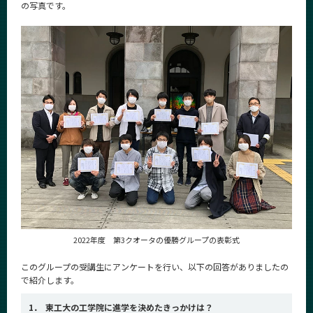
の写真です。
News
News 一覧
カテゴリ別
課程別
月別
イベントカレンダー
Event Calendar
サイト構成
2022年度 第3クオータの優勝グループの表彰式
学内向け情報
このグループの受講生にアンケートを行い、以下の回答がありましたの
系詳細情報
で紹介します。
1．
東工大の工学院に進学を決めたきっかけは？