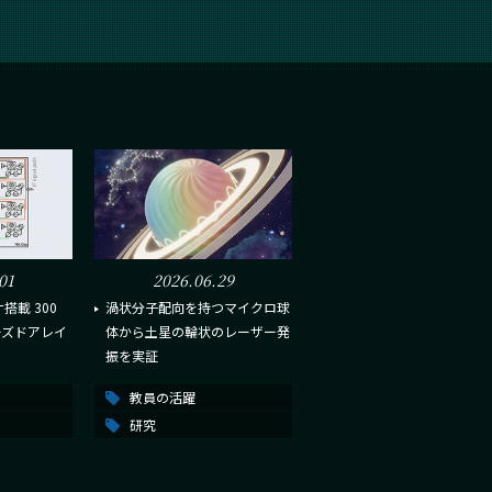
01
2026.06.29
載 300
渦状分子配向を持つマイクロ球
ーズドアレイ
体から土星の輪状のレーザー発
振を実証
教員の活躍
研究