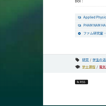
DOI：
Applied Physic
PHAM NAM HA
ファム研究室 ―
研究
学生の活
学士課程
電気
RSS