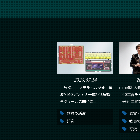
2026.07.14
2
世界初、サブテラヘルツ波二偏
山崎雄大
波MIMOアンテナ一体型無線機
60年賞
モジュールの開発に...
来60年賞
教員の活躍
受賞
研究
教員
研究