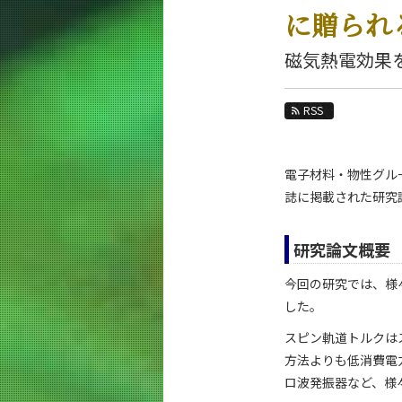
教育
に贈られるE
教員・研究室
磁気熱電効果
未来
RSS
入学案内
電気電子系 News
電子材料・物性グループ
News 一覧
誌に掲載された研究論文
カテゴリ別
課程別
研究論文概要
月別
今回の研究では、様
した。
イベントカレンダー
スピン軌道トルクは
方法よりも低消費電
ロ波発振器など、様