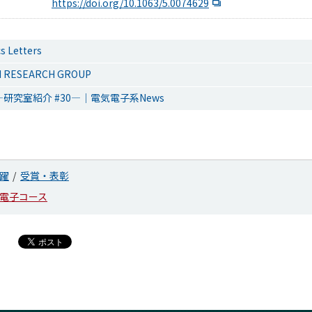
https://doi.org/10.1063/5.0074629
s Letters
I RESEARCH GROUP
研究室紹介 #30―｜電気電子系News
躍
受賞・表彰
電子コース