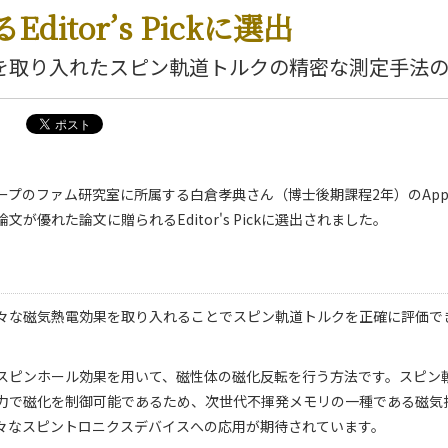
ditor’s Pickに選出
を取り入れたスピン軌道トルクの精密な測定手法
のファム研究室に所属する白倉孝典さん（博士後期課程2年）のApplied Phy
が優れた論文に贈られるEditor's Pickに選出されました。
々な磁気熱電効果を取り入れることでスピン軌道トルクを正確に評価で
スピンホール効果を用いて、磁性体の磁化反転を行う方法です。スピン
力で磁化を制御可能であるため、次世代不揮発メモリの一種である磁気
々なスピントロニクスデバイスへの応用が期待されています。