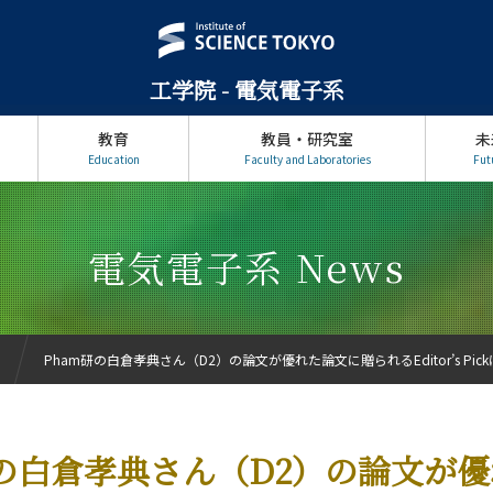
工学院 - 電気電子系
教育
教員・研究室
未
Education
Faculty and Laboratories
Fut
電気電子系 News
Pham研の白倉孝典さん（D2）の論文が優れた論文に贈られるEditor’s Pic
研の白倉孝典さん（D2）の論文が