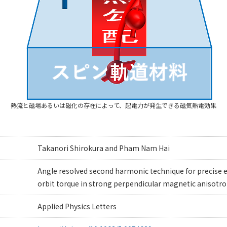
熱流と磁場あるいは磁化の存在によって、起電力が発生できる磁気熱電効果
Takanori Shirokura and Pham Nam Hai
Angle resolved second harmonic technique for precise e
orbit torque in strong perpendicular magnetic anisotr
Applied Physics Letters