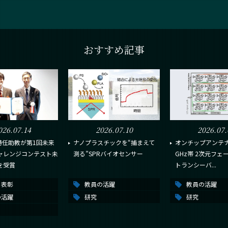
おすすめ記事
026.07.14
2026.07.10
2026.07.
特任助教が第1回未来
ナノプラスチックを“捕まえて
オンチップアンテナ搭
チャレンジコンテスト未
測る”SPRバイオセンサー
GHz帯 2次元フェ
を受賞
トランシーバ...
・表彰
教員の活躍
教員の活躍
の活躍
研究
研究