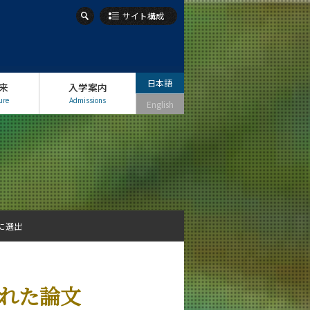
サイト構成
日本語
来
入学案内
ure
Admissions
English
kに選出
優れた論文