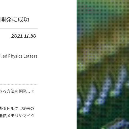
の開発に成功
2021.11.30
sics Letters
きる方法を開発しま
軌道トルクは従来の
抵抗メモリやマイク