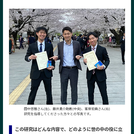
News
News 一覧
カテゴリ別
課程別
月別
イベントカレンダー
Event Calendar
サイト構成
学内向け情報
田中悠雅さん(左)、藤井勇介助教(中央)、峯岸宏典さん(右)
研究を指導してくださった方々との写真です。
系詳細情報
この研究はどんな内容で、どのように世の中の役に立