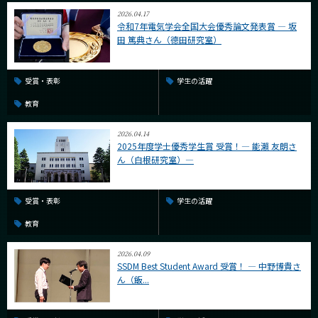
2026.04.17
令和7年電気学会全国大会優秀論文発表賞 ― 坂
田 篤典さん（德田研究室）
受賞・表彰
学生の活躍
教育
2026.04.14
2025年度学士優秀学生賞 受賞！― 能瀨 友朗さ
ん（白根研究室）―
受賞・表彰
学生の活躍
教育
2026.04.09
SSDM Best Student Award 受賞！ ― 中野博貴さ
ん（飯...