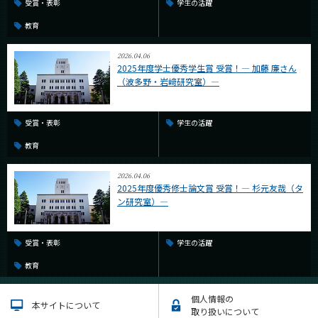
受賞・表彰
学生の活躍
教育
2026.04.06
2025年度学士優秀学生賞 受賞！― 加藤 廉さん
（波多野・岩﨑研究室）―
受賞・表彰
学生の活躍
教育
2026.04.06
2025年度優秀修士論文賞 受賞！― 杉元友哉（タ
ン研究室）―
受賞・表彰
学生の活躍
教育
個人情報の
本サイトについて
取り扱いについて