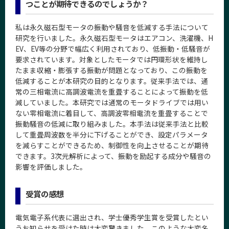
つことが期待できるのでしょうか？
CLOSE
私は永久磁石型モータの振動や騒音を低減する手法について
研究を行いました。永久磁石型モータはエアコン、洗濯機、H
EV、EV等の分野で幅広く利用されており、低振動・低騒音が
要求されています。対象としたモータでは円環形状を維持し
たまま収縮・膨張する振動が問題となっており、この振動を
低減することが本研究の目的となります。従来手法では、通
常の三相電流に高調波電流を重畳することによって振動を低
減していました。本研究では通常のモータドライブでは用い
ない零相電流に着目して、高調波零相電流を重畳することで
振動騒音の低減に取り組みました。本手法は従来手法と比較
して重畳周波数を半分に下げることができ、設定パラメータ
を減らすことができるため、制御性を向上させることが期待
できます。3次元解析によって、振動を励起する成分や騒音の
影響を評価しました。
受賞の感想
電気電子系代表に選出され、学士優秀学生賞を受賞したとい
うお知らせを受けた時は大変驚きました。このような大変名