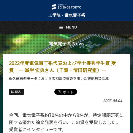
工学院 - 電気電子系
日本語
English
MENU
トップページ
Top Page
電気電子系 News
電気電子系について
About Us
2022年度電気電子系代表および学士優秀学生賞 受
教育
賞！― 峯岸 宏典さん（千葉・清田研究室）―
Education
永久磁石型モータにおける零相電流重畳を用いた振動騒音低減
教員・研究室
Faculty and Laboratories
RSS
未来
2023.04.04
Future
今回、電気電子系約70名の中から9名が、特定課題研究に
入学案内
Admissions
関する優れた論文発表を行い、この賞を受賞しました。
受賞者にインタビューです。
電気電子系 News