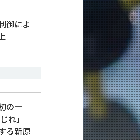
制御によ
上
初の一
ねじれ」
する新原