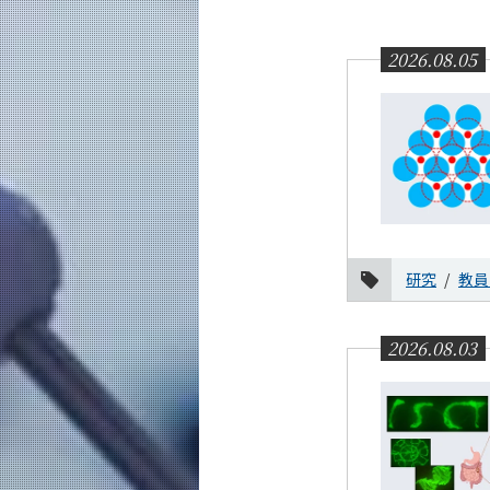
教育
教員・研究室
2026.08.05
未来
入学案内
応用化学系 News
News 一覧
カテゴリ別
研究
教員
教育
研究
2026.08.03
社会連携
国際交流
学生の活躍
教員の活躍
受賞・表彰