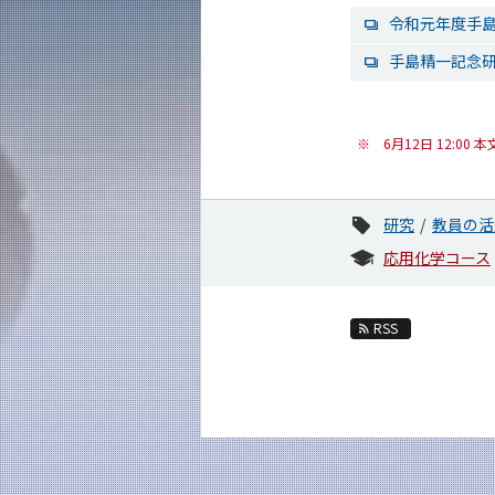
令和元年度手島
手島精一記念研
※
6月12日 12:0
研究
教員の活
応用化学コース
RSS