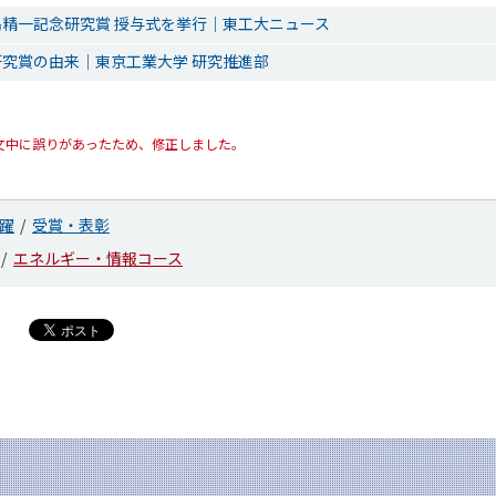
精一記念研究賞 授与式を挙行｜東工大ニュース
究賞の由来｜東京工業大学 研究推進部
0 本文中に誤りがあったため、修正しました。
躍
受賞・表彰
エネルギー・情報コース