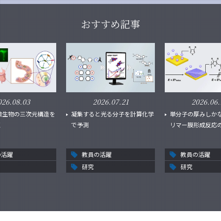
おすすめ記事
026.08.03
2026.07.21
2026.06.
微生物の三次元構造を
凝集すると光る分子を計算化学
単分子の厚みしか
く
で予測
リマー膜形成反応
の活躍
教員の活躍
教員の活躍
研究
研究