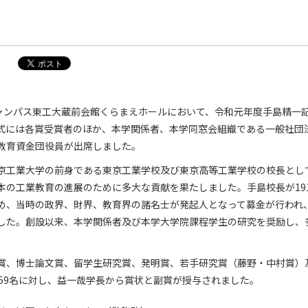
キャンパス東工大蔵前会館くらまえホールにおいて、令和元年度手島精一
式には各賞受賞者のほか、本学関係者、本学同窓会組織である一般社団
教育資金団役員が出席しました。
京工業大学の前身である東京工業学校及び東京高等工業学校の校長として
本の工業教育の進展のために多大な貢献を果たしました。手島校長が19
め、当時の政界、財界、教育界の諸名士が発起人となって募金が行われ
した。創設以来、本学関係者及び本学大学院課程学生の研究を奨励し、
。
賞、博士論文賞、留学生研究賞、発明賞、若手研究賞（藤野・中村賞）
計59名に対し、益一哉学長から賞状と副賞が授与されました。