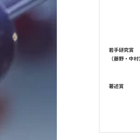
若手研究賞
（藤野・中村
著述賞