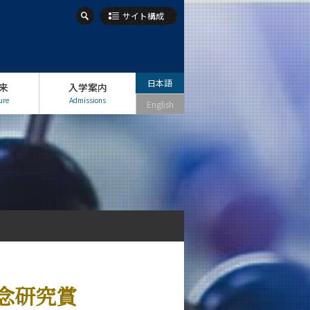
サイト構成
日本語
来
入学案内
ure
Admissions
English
念研究賞