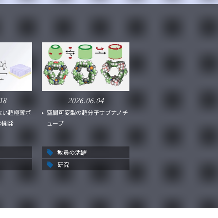
18
2026.06.04
ない超極薄ポ
空間可変型の超分子サブナノチ
の開発
ューブ
教員の活躍
研究