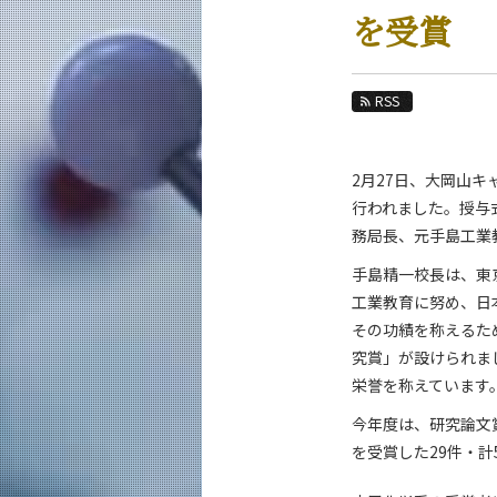
教育
を受賞
教員・研究室
未来
RSS
入学案内
2月27日、大岡山
応用化学系 News
行われました。授与
News 一覧
務局長、元手島工業
カテゴリ別
手島精一校長は、東
課程別
工業教育に努め、日
月別
その功績を称えるた
究賞」が設けられま
イベントカレンダー
栄誉を称えています
今年度は、研究論文
を受賞した29件・