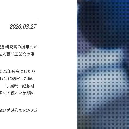
2020.03.27
記念研究賞の授与式が
法人蔵前工業会の事
25年有余にわたり
17年に退官した際、
、「手島精一記念研
多くの優れた業績の
及び著述賞の6つの賞