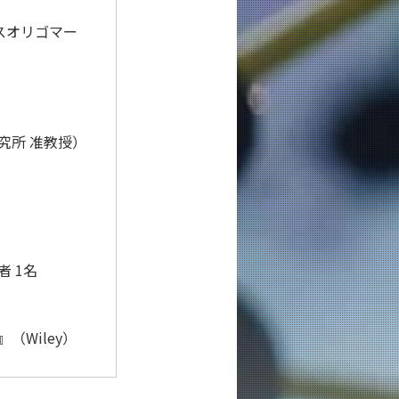
スオリゴマー
究所 准教授）
 1名
ces』（Wiley）