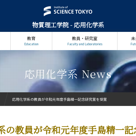
物質理工学院 - 応用化学系
教育
教員・研究室
未
Education
Faculty and Laboratories
Fut
応用化学系 News
応用化学系の教員が令和元年度手島精一記念研究賞を受賞
系の教員が令和元年度手島精一記